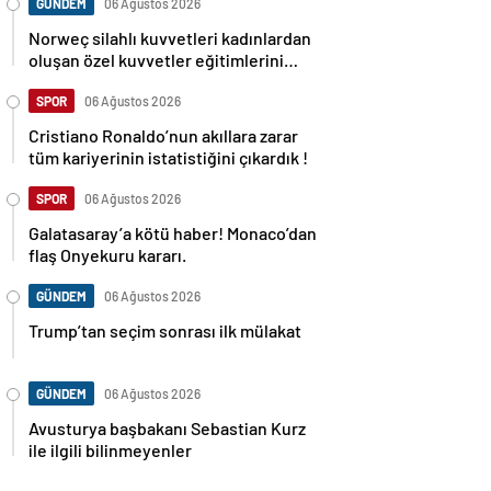
GÜNDEM
06 Ağustos 2026
Norweç silahlı kuvvetleri kadınlardan
oluşan özel kuvvetler eğitimlerini
başlattı.
SPOR
06 Ağustos 2026
Cristiano Ronaldo’nun akıllara zarar
tüm kariyerinin istatistiğini çıkardık !
SPOR
06 Ağustos 2026
Galatasaray’a kötü haber! Monaco’dan
flaş Onyekuru kararı.
GÜNDEM
06 Ağustos 2026
Trump’tan seçim sonrası ilk mülakat
GÜNDEM
06 Ağustos 2026
Avusturya başbakanı Sebastian Kurz
ile ilgili bilinmeyenler