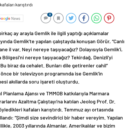
0
News
rkaç ay arayla Gemlik ile ilgili yaptığı açıklamalar
ayında Gemlik’te yapılan çalıştayda konuşan Görür, “Canlı
ane il var. Neyi nereye taşıyacağız? Dolayısıyla Gemlik’i,
Bölgesi’ni nereye taşıyacağız? Tekirdağ, Denizli’yi
Bu biraz da cehalet. Bunları dile getirenler cahil”
a önce bir televizyon programında ise Gemlik’in
si akıllarda soru işareti oluşturdu.
l Planlama Ajansı ve TMMOB katkılarıyla Marmara
rlarını Azaltma Çalıştayı’na katılan Jeolog Prof. Dr.
öyledikleri kafaları karıştırdı. Temmuz ayı ortasında
llandı: “Şimdi size sevindirici bir haber vereyim. Yapılan
ikle, 2003 yıllarında Almanlar, Amerikalılar ve bizim