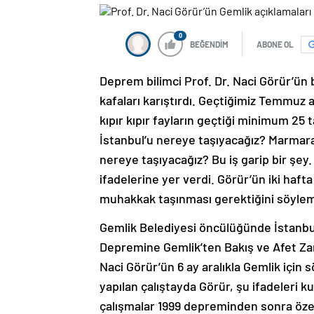
0
BEĞENDİM
ABONE OL
Deprem bilimci Prof. Dr. Naci Görür’ün bi
kafaları karıştırdı. Geçtiğimiz Temmuz 
kıpır kıpır fayların geçtiği minimum 25 t
İstanbul’u nereye taşıyacağız? Marmara 
nereye taşıyacağız? Bu iş garip bir şey. 
ifadelerine yer verdi. Görür’ün iki haft
muhakkak taşınması gerektiğini söyleme
Gemlik Belediyesi öncülüğünde İstanbu
Depremine Gemlik’ten Bakış ve Afet Zara
Naci Görür’ün 6 ay aralıkla Gemlik için s
yapılan çalıştayda Görür, şu ifadeleri ku
çalışmalar 1999 depreminden sonra özell