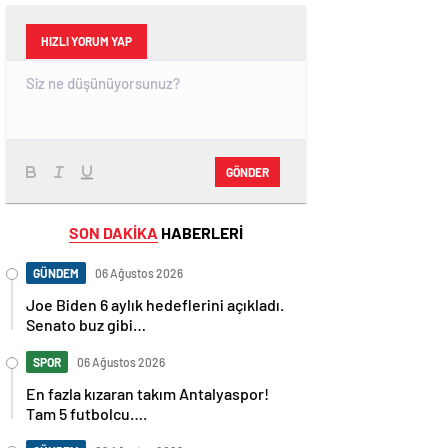
HIZLI YORUM YAP
GÖNDER
SON DAKİKA
HABERLERİ
GÜNDEM
06 Ağustos 2026
Joe Biden 6 aylık hedeflerini açıkladı.
Senato buz gibi…
SPOR
06 Ağustos 2026
En fazla kızaran takım Antalyaspor!
Tam 5 futbolcu….