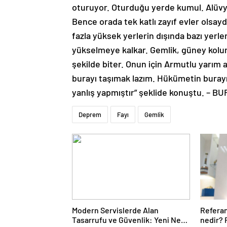
oturuyor. Oturduğu yerde kumul. Alüvya
Bence orada tek katlı zayıf evler olsaydı
fazla yüksek yerlerin dışında bazı yerl
yükselmeye kalkar. Gemlik, güney kolun
şekilde biter. Onun için Armutlu yarım
burayı taşımak lazım. Hükümetin burayı
yanlış yapmıştır” şeklide konuştu. – B
Deprem
Fayı
Gemlik
Modern Servislerde Alan
Refera
Tasarrufu ve Güvenlik: Yeni Nesil
nedir?