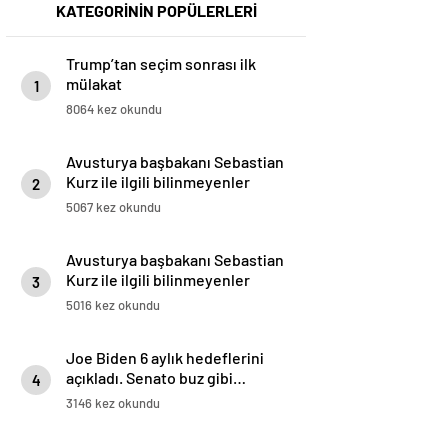
KATEGORİNİN POPÜLERLERİ
Trump’tan seçim sonrası ilk
mülakat
1
8064 kez okundu
Avusturya başbakanı Sebastian
Kurz ile ilgili bilinmeyenler
2
5067 kez okundu
Avusturya başbakanı Sebastian
Kurz ile ilgili bilinmeyenler
3
5016 kez okundu
Joe Biden 6 aylık hedeflerini
açıkladı. Senato buz gibi…
4
3146 kez okundu