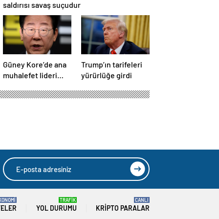
saldırısı savaş suçudur
Güney Kore’de ana
Trump’ın tarifeleri
muhalefet lideri
yürürlüğe girdi
Lee, seçim öncesi
parti
başkanlığından
istifa etti
KONOMİ
TRAFİK
CANLI
TELER
YOL DURUMU
KRIPTO PARALAR