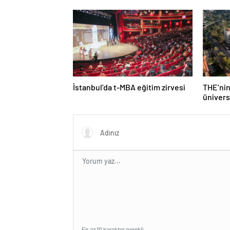
Lift Çözümleri
nedenl
İstanbul’da t-MBA eğitim zirvesi
THE’nin
ünivers
Türk üni
En az 10 karakter gerekli