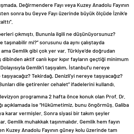
alışmada, Değirmendere Fayı veya Kuzey Anadolu Fayının
tikten sonra bu Geyve Fayı üzerinde büyük ölçüde İznik’e
lttı”.
aberleri çıkmıştı. Bununla ilgili ne düşünüyorsunuz?
le taşınabilir mi?” sorusunu da aynı çalıştayda
m ama Gemlik gibi çok yer var. Türkiye’de doğrudan
 dibinden aktif canlı kıpır kıpır fayların geçtiği minimum
 Dolayısıyla Gemlik’i taşıyalım, İstanbul’u nereye
taşıyacağız? Tekirdağ, Denizli’yi nereye taşıyacağız?
unları dile getirenler cehalet” ifadelerini kullandı.
levizyon programına 2 hafta önce konuk olan Prof. Dr.
ptığı açıklamada ise “Hükümetimiz, bunu öngörmüş. Galiba
ya karar vermişler. Sonra siyasi bir takım şeyler
lar. Gemlik muhakkak taşınmalıdır. Gemlik hem fayın
len Kuzey Anadolu Fayının güney kolu üzerinde tam