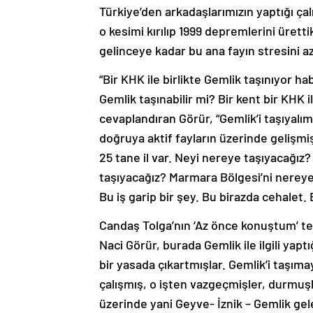
Türkiye’den arkadaşlarımızın yaptığı ç
o kesimi kırılıp 1999 depremlerini üret
gelinceye kadar bu ana fayın stresini aza
“Bir KHK ile birlikte Gemlik taşınıyor h
Gemlik taşınabilir mi? Bir kent bir KHK i
cevaplandıran Görür, “Gemlik’i taşıyalı
doğruya aktif fayların üzerinde gelişmiş
25 tane il var. Neyi nereye taşıyacağız?
taşıyacağız? Marmara Bölgesi’ni nereye 
Bu iş garip bir şey. Bu birazda cehalet. B
Candaş Tolga’nın ‘Az önce konuştum’ te
Naci Görür, burada Gemlik ile ilgili ya
bir yasada çıkartmışlar. Gemlik’i taşıma
çalışmış, o işten vazgeçmişler, durmuş
üzerinde yani Geyve- İznik – Gemlik ge