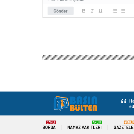
Gönder
Ha
ed
CANLI
ANLIK
GÜNLÜ
BORSA
NAMAZ VAKITLERI
GAZETELE