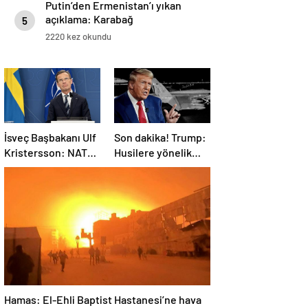
Putin’den Ermenistan’ı yıkan
açıklama: Karabağ
5
Azerbaycan’ın ayrılmaz bir
2220 kez okundu
parçasıdır!
İsveç Başbakanı Ulf
Son dakika! Trump:
Kristersson: NATO
Husilere yönelik
ülkeleri savunma
saldırıları
harcamalarını
durduruyoruz
artıracak
Hamas: El-Ehli Baptist Hastanesi’ne hava