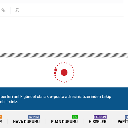
berleri anlık güncel olarak e-posta adresiniz üzerinden takip
ebilirsiniz.
K
TAHMİNİ
LİG
EKONOMİ
E
R
HAVA DURUMU
PUAN DURUMU
HISSELER
PARI