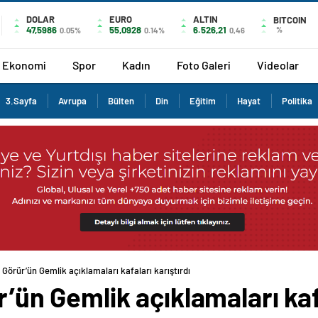
DOLAR
EURO
ALTIN
BITCOIN
47,5986
55,0928
6.526,21
%
0.05%
0.14%
0,46
Ekonomi
Spor
Kadın
Foto Galeri
Videolar
3.Sayfa
Avrupa
Bülten
Din
Eğitim
Hayat
Politika
 Görür’ün Gemlik açıklamaları kafaları karıştırdı
r’ün Gemlik açıklamaları kafa