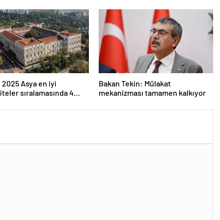
eri
Resmi Gazete’de
 2025 Asya en iyi
Bakan Tekin: Mülakat
iteler sıralamasında 4
mekanizması tamamen kalkıyor
versitesi ilk 100’e girdi