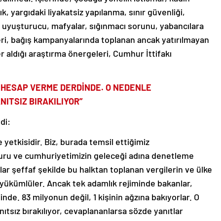
ık, yargıdaki liyakatsiz yapılanma, sınır güvenliği,
i, uyuşturucu, mafyalar, sığınmacı sorunu, yabancılara
ri, bağış kampanyalarında toplanan ancak yatırılmayan
yer aldığı araştırma önergeleri, Cumhur İttifakı
A HESAP VERME DERDİNDE. O NEDENLE
NITSIZ BIRAKILIYOR”
di:
yetkisidir. Biz, burada temsil ettiğimiz
zuru ve cumhuriyetimizin geleceği adına denetleme
lar şeffaf şekilde bu halktan toplanan vergilerin ve ülke
 yükümlüler. Ancak tek adamlık rejiminde bakanlar,
de. 83 milyonun değil, 1 kişinin ağzına bakıyorlar. O
nıtsız bırakılıyor, cevaplananlarsa sözde yanıtlar