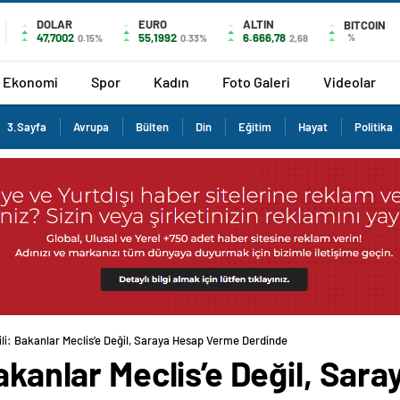
DOLAR
EURO
ALTIN
BITCOIN
47,7002
55,1992
6.666,78
%
0.15%
0.33%
2,68
Ekonomi
Spor
Kadın
Foto Galeri
Videolar
3.Sayfa
Avrupa
Bülten
Din
Eğitim
Hayat
Politika
ili: Bakanlar Meclis’e Değil, Saraya Hesap Verme Derdinde
Bakanlar Meclis’e Değil, Sa