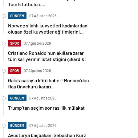
Tam 5 futbolcu….
GÜNDEM
07 Ağustos 2026
Norweç silahlı kuvvetleri kadınlardan
oluşan özel kuvvetler eğitimlerini
başlattı.
SPOR
07 Ağustos 2026
Cristiano Ronaldo’nun akıllara zarar
tüm kariyerinin istatistiğini çıkardık !
SPOR
07 Ağustos 2026
Galatasaray’a kötü haber! Monaco’dan
flaş Onyekuru kararı.
GÜNDEM
07 Ağustos 2026
Trump’tan seçim sonrası ilk mülakat
GÜNDEM
07 Ağustos 2026
Avusturya başbakanı Sebastian Kurz