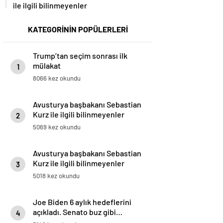
ile ilgili bilinmeyenler
KATEGORİNİN POPÜLERLERİ
Trump’tan seçim sonrası ilk
mülakat
1
8066 kez okundu
Avusturya başbakanı Sebastian
Kurz ile ilgili bilinmeyenler
2
5069 kez okundu
Avusturya başbakanı Sebastian
Kurz ile ilgili bilinmeyenler
3
5018 kez okundu
Joe Biden 6 aylık hedeflerini
açıkladı. Senato buz gibi…
4