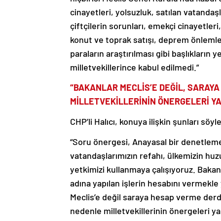
cinayetleri, yolsuzluk, satılan vatandaşl
çiftçilerin sorunları, emekçi cinayetler
konut ve toprak satışı, deprem önlemle
paraların araştırılması gibi başlıkların 
milletvekillerince kabul edilmedi.”
“BAKANLAR MECLİS’E DEĞİL, SARAY
MİLLETVEKİLLERİNİN ÖNERGELERİ YA
CHP’li Halıcı, konuya ilişkin şunları söyle
“Soru önergesi, Anayasal bir denetleme 
vatandaşlarımızın refahı, ülkemizin hu
yetkimizi kullanmaya çalışıyoruz. Bakan
adına yapılan işlerin hesabını vermekle
Meclis’e değil saraya hesap verme derdin
nedenle milletvekillerinin önergeleri ya