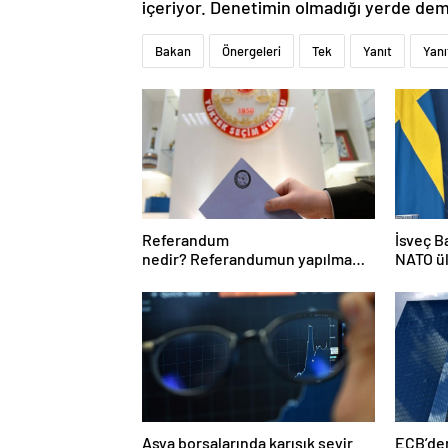
içeriyor. Denetimin olmadığı yerde demok
Bakan
Önergeleri
Tek
Yanıt
Yanı
Referandum
İsveç B
nedir? Referandumun yapılma
NATO ü
nedenleri
harcama
Asya borsalarında karışık seyir
ECB’den