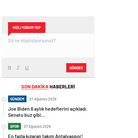
HIZLI YORUM YAP
GÖNDER
SON DAKİKA
HABERLERİ
GÜNDEM
07 Ağustos 2026
Joe Biden 6 aylık hedeflerini açıkladı.
Senato buz gibi…
SPOR
07 Ağustos 2026
En fazla kızaran takım Antalyaspor!