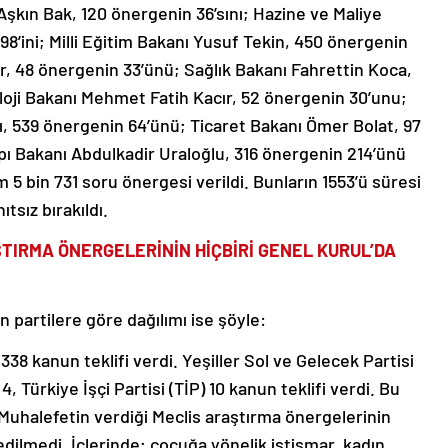
şkın Bak, 120 önergenin 36’sını; Hazine ve Maliye
’ini; Milli Eğitim Bakanı Yusuf Tekin, 450 önergenin
er, 48 önergenin 33’ünü; Sağlık Bakanı Fahrettin Koca,
loji Bakanı Mehmet Fatih Kacır, 52 önergenin 30’unu;
, 539 önergenin 64’ünü; Ticaret Bakanı Ömer Bolat, 97
pı Bakanı Abdulkadir Uraloğlu, 316 önergenin 214’ünü
m 5 bin 731 soru önergesi verildi. Bunların 1553’ü süresi
tsız bırakıldı.
TIRMA ÖNERGELERİNİN HİÇBİRİ GENEL KURUL’DA
 partilere göre dağılımı ise şöyle:
 kanun teklifi verdi. Yeşiller Sol ve Gelecek Partisi
4, Türkiye İşçi Partisi (TİP) 10 kanun teklifi verdi. Bu
. Muhalefetin verdiği Meclis araştırma önergelerinin
edilmedi. İçlerinde; çocuğa yönelik istismar, kadın