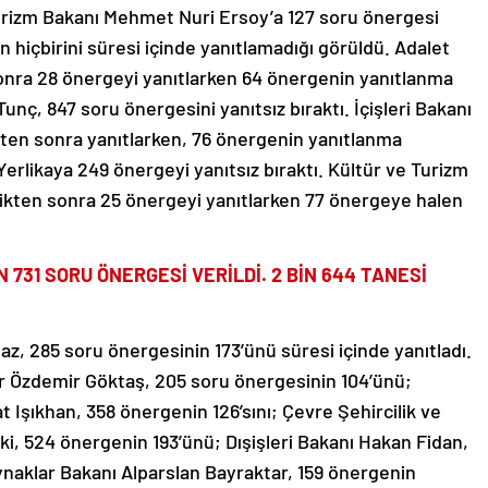
 Turizm Bakanı Mehmet Nuri Ersoy’a 127 soru önergesi
 hiçbirini süresi içinde yanıtlamadığı görüldü. Adalet
onra 28 önergeyi yanıtlarken 64 önergenin yanıtlanma
nç, 847 soru önergesini yanıtsız bıraktı. İçişleri Bakanı
ikten sonra yanıtlarken, 76 önergenin yanıtlanma
erlikaya 249 önergeyi yanıtsız bıraktı. Kültür ve Turizm
ikten sonra 25 önergeyi yanıtlarken 77 önergeye halen
731 SORU ÖNERGESİ VERİLDİ. 2 BİN 644 TANESİ
, 285 soru önergesinin 173’ünü süresi içinde yanıtladı.
r Özdemir Göktaş, 205 soru önergesinin 104’ünü;
 Işıkhan, 358 önergenin 126’sını; Çevre Şehircilik ve
i, 524 önergenin 193’ünü; Dışişleri Bakanı Hakan Fidan,
aynaklar Bakanı Alparslan Bayraktar, 159 önergenin