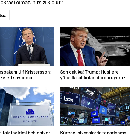
rasi olmaz, hırsızlık olur.”
tsız
aşbakanı Ulf Kristersson:
Son dakika! Trump: Husilere
lkeleri savunma
yönelik saldırıları durduruyoruz
larını artıracak
 faiz indirimi bekleniyor
Küresel piyasalarda toparlanma