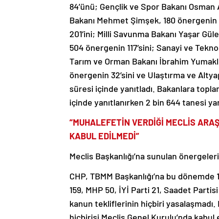
84’ünü; Gençlik ve Spor Bakanı Osman A
Bakanı Mehmet Şimşek, 180 önergenin 98
201’ini; Milli Savunma Bakanı Yaşar Gül
504 önergenin 117’sini; Sanayi ve Tekno
Tarım ve Orman Bakanı İbrahim Yumaklı
önergenin 32’sini ve Ulaştırma ve Altya
süresi içinde yanıtladı. Bakanlara topla
içinde yanıtlanırken 2 bin 644 tanesi yanı
“MUHALEFETİN VERDİĞİ MECLİS ARAŞ
KABUL EDİLMEDİ”
Meclis Başkanlığı’na sunulan önergelerin
CHP, TBMM Başkanlığı’na bu dönemde 1338
159, MHP 50, İYİ Parti 21, Saadet Partisi 
kanun tekliflerinin hiçbiri yasalaşmadı
hiçbirisi Meclis Genel Kurulu’nda kabul 