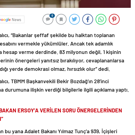
0
News
lıcı, “Bakanlar şeffaf şekilde bu halktan toplanan
n hesabını vermekle yükümlüler. Ancak tek adamlık
ya hesap verme derdinde. 83 milyonun değil, 1 kişinin
lerinin önergeleri yanıtsız bırakılıyor, cevaplananlarsa
ığı yerde demokrasi olmaz, hırsızlık olur” dedi.
alıcı, TBMM Başkanvekili Bekir Bozdağ’ın 28’inci
urumuna ilişkin verdiği bilgilerle ilgili açıklama yaptı.
 BAKAN ERSOY’A VERİLEN SORU ÖNERGELERİNDEN
I”
dan bu yana Adalet Bakanı Yılmaz Tunç’a 939, İçişleri