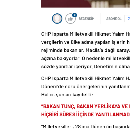
0
BEĞENDİM
ABONE OL
CHP Isparta Milletvekili Hikmet Yalım Ha
vergilerin ve ülke adına yapılan işleri
rejiminde bakanlar, Meclis’e değil sara
ağzına bakıyorlar. O nedenle milletvekil
sözde yanıtlar içeriyor. Denetimin olmad
CHP Isparta Milletvekili Hikmet Yalım H
Dönem’de soru önergelerinin yanıtlanma d
Halıcı, şunları kaydetti:
“BAKAN TUNÇ, BAKAN YERLİKAYA VE
HİÇBİRİ SÜRESİ İÇİNDE YANTILANMAD
“Milletvekilleri, 28’inci Dönem’in başın