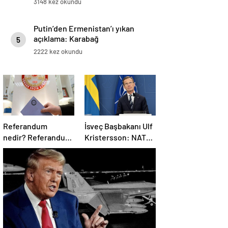
3148 kez okundu
Putin’den Ermenistan’ı yıkan
açıklama: Karabağ
5
Azerbaycan’ın ayrılmaz bir
2222 kez okundu
parçasıdır!
Referandum
İsveç Başbakanı Ulf
nedir? Referandumun
Kristersson: NATO
yapılma nedenleri
ülkeleri savunma
harcamalarını
artıracak