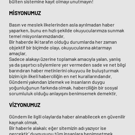
bülten sistemine kayıt olmayı unutmayın!
MİSYONUMUZ
Basın ve meslek ilkelerinden asla ayrılmadan haber
yaparken, bunu en hızlı şekilde okuyucularımıza sunmak
temel misyonlarımızdandır.
Bir haberde iki tarafın olduğu durumlarda her zaman
objektif bir biçimde olayı, okuyucularına aktarmayı
amaçlar.
Sadece alakayı üzerine toplamak amacıyla yalan, yanlış
ya da şaşırtıcı söylemlere yer vermeden sade ve net bilgi
barındıran haber metinlerini okuyucu ile buluşturmak
bizim için ilkeli haberciliğin en net kurallarındandır.
Gündemi yakından izlemek ve insanların duygu
yoğunluğunun farkında olmak, haberciliğin bir sosyal
sorumluluk olduğu anlayışını benimsemek demektir.
VİZYONUMUZ
Gündem ile ilgili olaylarda haber alınabilecek en güvenilir
kaynak olmak.
Bir haberle alakalı; eğer sitemizin adı yazıyor ise
gerçektir’ duygusunu tüm insanlara benimsetmek.