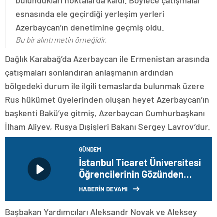
bulundukları noktalarda kaldı. Böylece çatışmalar
esnasında ele geçirdiği yerleşim yerleri
Azerbaycan’ın denetimine geçmiş oldu.
Bu bir alıntı metin örneğidir.
Dağlık Karabağ’da Azerbaycan ile Ermenistan arasında
çatışmaları sonlandıran anlaşmanın ardından
bölgedeki durum ile ilgili temaslarda bulunmak üzere
Rus hükümet üyelerinden oluşan heyet Azerbaycan’ın
başkenti Bakü’ye gitmiş, Azerbaycan Cumhurbaşkanı
İlham Aliyev, Rusya Dışişleri Bakanı Sergey Lavrov’dur.
GÜNDEM
İstanbul Ticaret Üniversitesi
Öğrencilerinin Gözünden
İstanbul Sergisi
HABERİN DEVAMI
Başbakan Yardımcıları Aleksandr Novak ve Aleksey