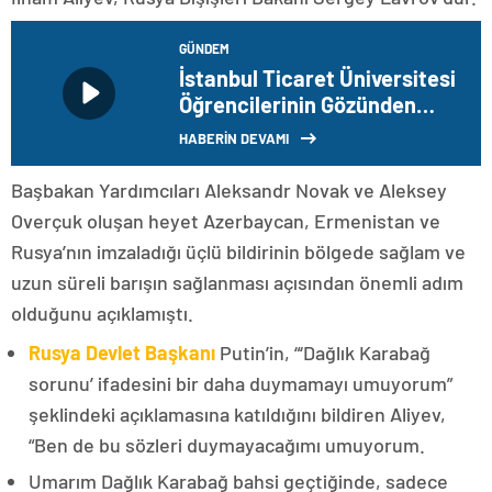
GÜNDEM
İstanbul Ticaret Üniversitesi
Öğrencilerinin Gözünden
İstanbul Sergisi
HABERİN DEVAMI
Başbakan Yardımcıları Aleksandr Novak ve Aleksey
Overçuk oluşan heyet Azerbaycan, Ermenistan ve
Rusya’nın imzaladığı üçlü bildirinin bölgede sağlam ve
uzun süreli barışın sağlanması açısından önemli adım
olduğunu açıklamıştı.
Rusya Devlet Başkanı
Putin’in, “‘Dağlık Karabağ
sorunu’ ifadesini bir daha duymamayı umuyorum”
şeklindeki açıklamasına katıldığını bildiren Aliyev,
“Ben de bu sözleri duymayacağımı umuyorum.
Umarım Dağlık Karabağ bahsi geçtiğinde, sadece