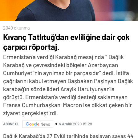
2049 okunma
Kıvanç Tatlıtuğ’dan evliliğine dair çok
çarpıcı röportaj.
Ermenistan'a verdiği Karabağ mesajında “ Dağlık
Karabağ ve çevresindeki bölgeler Azerbaycan
Cumhuriyeti'nin ayrılmaz bir parçasıdır” dedi. İstifa
çağrılarını kabul etmeyen Başbakan Paşinyan Dağlık
karabağ'ın sözde lideri Arayik Harutyunyan'la
görüştü. Ermenistan'a verdiği desteği saklamayan
Fransa Cumhurbaşkanı Macron ise dikkat çeken bir
ziyaret gerçekleştirdi.
4 Aralık 2020 15:29
ABONE OL
News
Dağlık Karabağ’da 27 Eylül tarihinde başlayan savaş 44