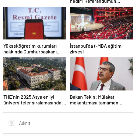
nedir? Referandumun
yapılma nedenleri
Yükseköğretim kurumları
İstanbul’da t-MBA eğitim
hakkında Cumhurbaşkanı
zirvesi
kararı Resmi Gazete’de
THE’nin 2025 Asya en iyi
Bakan Tekin: Mülakat
üniversiteler sıralamasında 4
mekanizması tamamen
Türk üniversitesi ilk 100’e
kalkıyor
girdi