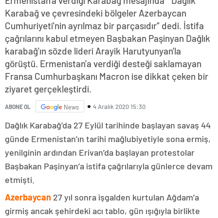
Ermenistan'a verdiği Karabağ mesajında “ Dağlık
Karabağ ve çevresindeki bölgeler Azerbaycan
Cumhuriyeti'nin ayrılmaz bir parçasıdır” dedi. İstifa
çağrılarını kabul etmeyen Başbakan Paşinyan Dağlık
karabağ'ın sözde lideri Arayik Harutyunyan'la
görüştü. Ermenistan'a verdiği desteği saklamayan
Fransa Cumhurbaşkanı Macron ise dikkat çeken bir
ziyaret gerçekleştirdi.
4 Aralık 2020 15:30
ABONE OL
News
Dağlık Karabağ’da 27 Eylül tarihinde başlayan savaş 44
günde Ermenistan’ın tarihi mağlubiyetiyle sona ermiş,
yenilginin ardından Erivan’da başlayan protestolar
Başbakan Paşinyan’a istifa çağrılarıyla günlerce devam
etmişti.
Azerbaycan
27 yıl sonra işgalden kurtulan Ağdam’a
girmiş ancak şehirdeki acı tablo, gün ışığıyla birlikte