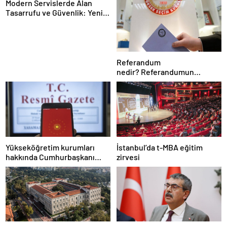
Modern Servislerde Alan
Tasarrufu ve Güvenlik: Yeni
Nesil Lift Çözümleri
Referandum
nedir? Referandumun
yapılma nedenleri
Yükseköğretim kurumları
İstanbul’da t-MBA eğitim
hakkında Cumhurbaşkanı
zirvesi
kararı Resmi Gazete’de