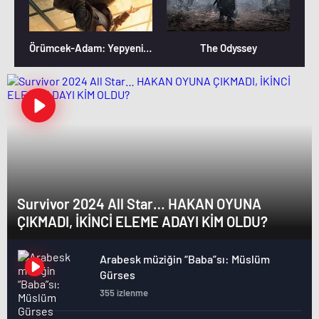
Örümcek-Adam: Yepyeni Bir Gün
The Odyssey
Survivor 2024 All Star… HAKAN OYUNA
ÇIKMADI, İKİNCİ ELEME ADAYI KİM OLDU?
Arabesk müziğin “Baba”sı: Müslüm
Gürses
355 izlenme