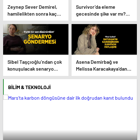
Zeynep Sever Demirel,
Survivor’da eleme
hamilelikten sonra kaç
gecesinde şike var mı?
kilo verdiğini açıkladı!
Yiğit Poyraz düelloda
‘Yaza kadar bakacağız
Volkan’la yaşananları ilk
artık’
kez anlattı!
Sibel Taşçıoğlu’ndan çok
Asena Demirbağ ve
konuşulacak senaryo
Melissa Karacakaya’dan
göndermesi! ‘Farklı bir
final üçlüsü paylaşımı
son düşünürdüm’
BILIM & TEKNOLOJI