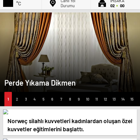
Canlı Yol
İMSAK'A
°C
Durumu
02
00
Perde Yıkama Dikmen
Norweç silahlı kuvvetleri kadınlardan oluşan özel
kuvvetler eğitimlerini başlattı.