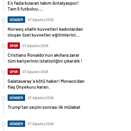
En fazla kızaran takım Antalyaspor!
Tam 5 futbolcu….
GÜNDEM
07 Ağustos 2026
Norweç silahlı kuvvetleri kadınlardan
oluşan özel kuvvetler eğitimlerini
başlattı.
SPOR
07 Ağustos 2026
Cristiano Ronaldo’nun akıllara zarar
tüm kariyerinin istatistiğini çıkardık !
SPOR
07 Ağustos 2026
Galatasaray’a kötü haber! Monaco’dan
flaş Onyekuru kararı.
GÜNDEM
07 Ağustos 2026
Trump’tan seçim sonrası ilk mülakat
GÜNDEM
07 Ağustos 2026