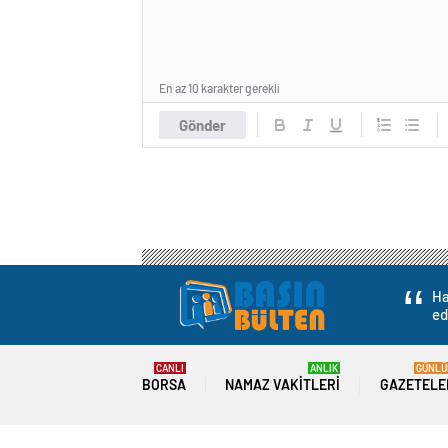
En az 10 karakter gerekli
Gönder
Ha
ed
CANLI
ANLIK
GÜNLÜ
BORSA
NAMAZ VAKITLERI
GAZETELE