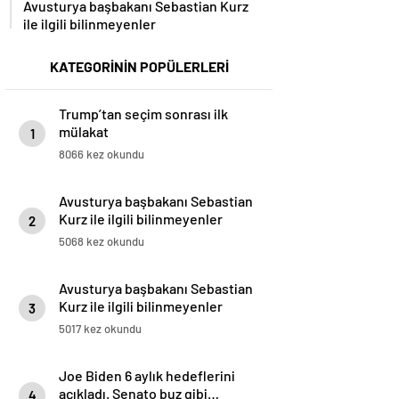
Avusturya başbakanı Sebastian Kurz
ile ilgili bilinmeyenler
KATEGORİNİN POPÜLERLERİ
Trump’tan seçim sonrası ilk
mülakat
1
8066 kez okundu
Avusturya başbakanı Sebastian
Kurz ile ilgili bilinmeyenler
2
5068 kez okundu
Avusturya başbakanı Sebastian
Kurz ile ilgili bilinmeyenler
3
5017 kez okundu
Joe Biden 6 aylık hedeflerini
açıkladı. Senato buz gibi…
4