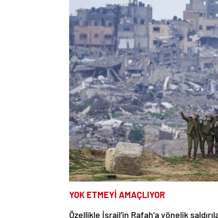
YOK ETMEYİ AMAÇLIYOR
Özellikle İsrail’in Rafah’a yönelik saldır