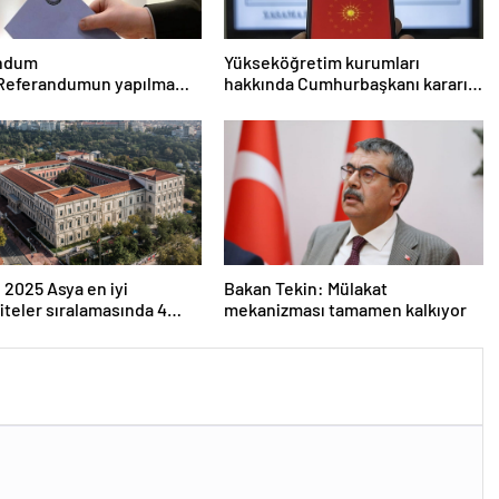
ndum
Yükseköğretim kurumları
 Referandumun yapılma
hakkında Cumhurbaşkanı kararı
eri
Resmi Gazete’de
 2025 Asya en iyi
Bakan Tekin: Mülakat
iteler sıralamasında 4
mekanizması tamamen kalkıyor
versitesi ilk 100’e girdi