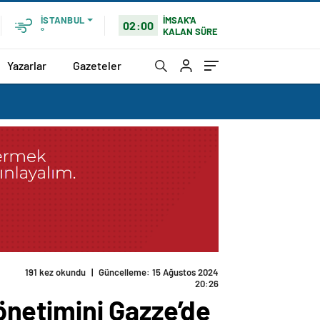
İMSAK'A
İSTANBUL
02:00
KALAN SÜRE
°
Yazarlar
Gazeteler
191 kez okundu
|
Güncelleme: 15 Ağustos 2024
20:26
yönetimini Gazze’de