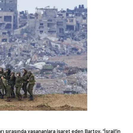
ıları sırasında yaşananlara işaret eden Bartov, “İsrail’in