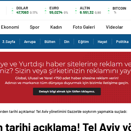
DOLAR
EURO
ALTIN
BITCOIN
47,7093
55,0274
6.551,32
%
0.17%
0%
0,90
Ekonomi
Spor
Kadın
Foto Galeri
Videolar
3.Sayfa
Avrupa
Bülten
Din
Eğitim
Hayat
Politika
esörden tarihi açıklama! Tel Aviv yönetimini Gazze’de soykırım yapmakla suçladı:
n tarihi açıklama! Tel Aviv 