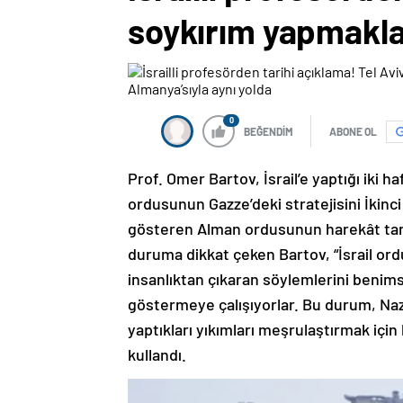
soykırım yapmakla 
0
BEĞENDİM
ABONE OL
Prof. Omer Bartov, İsrail’e yaptığı iki ha
ordusunun Gazze’deki stratejisini İkinci
gösteren Alman ordusunun harekât tarzı
duruma dikkat çeken Bartov, “İsrail ordus
insanlıktan çıkaran söylemlerini benims
göstermeye çalışıyorlar. Bu durum, Naz
yaptıkları yıkımları meşrulaştırmak için 
kullandı.