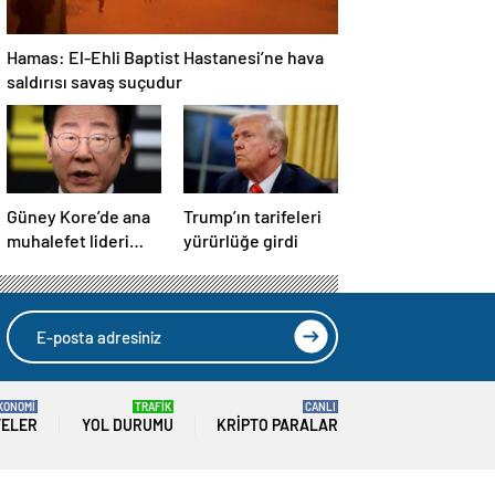
Hamas: El-Ehli Baptist Hastanesi’ne hava
saldırısı savaş suçudur
Güney Kore’de ana
Trump’ın tarifeleri
muhalefet lideri
yürürlüğe girdi
Lee, seçim öncesi
parti
başkanlığından
istifa etti
KONOMİ
TRAFİK
CANLI
TELER
YOL DURUMU
KRIPTO PARALAR