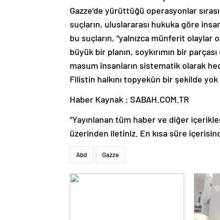
Gazze’de yürüttüğü operasyonlar sırasın
suçların, uluslararası hukuka göre insan
bu suçların, “yalnızca münferit olaylar
büyük bir planın, soykırımın bir parças
masum insanların sistematik olarak he
Filistin halkını topyekûn bir şekilde yo
Haber Kaynak : SABAH.COM.TR
“Yayınlanan tüm haber ve diğer içerikler i
üzerinden iletiniz. En kısa süre içerisin
Abd
Gazze