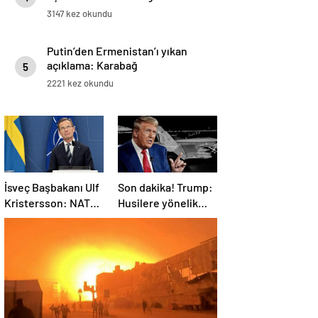
3147 kez okundu
Putin’den Ermenistan’ı yıkan
açıklama: Karabağ
5
Azerbaycan’ın ayrılmaz bir
2221 kez okundu
parçasıdır!
İsveç Başbakanı Ulf
Son dakika! Trump:
Kristersson: NATO
Husilere yönelik
ülkeleri savunma
saldırıları
harcamalarını
durduruyoruz
artıracak