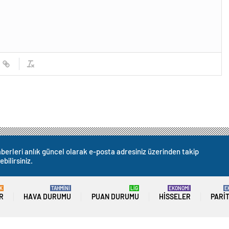
berleri anlık güncel olarak e-posta adresiniz üzerinden takip
ebilirsiniz.
K
TAHMİNİ
LİG
EKONOMİ
E
R
HAVA DURUMU
PUAN DURUMU
HISSELER
PARI