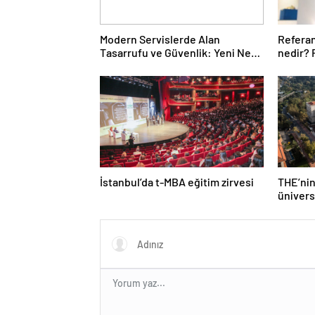
Modern Servislerde Alan
Refera
Tasarrufu ve Güvenlik: Yeni Nesil
nedir?
Lift Çözümleri
nedenl
İstanbul’da t-MBA eğitim zirvesi
THE’nin
ünivers
Türk üni