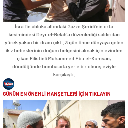
İsrail’in abluka altındaki Gazze Şeridi’nin orta
kesimindeki Deyr el-Belah’a düzenlediği saldırıdan
yürek yakan bir dram çıktı. 3 gün önce dünyaya gelen
ikiz bebeklerinin doğum belgesini almak için evinden
çıkan Filistinli Muhammed Ebu el-Kumsan,
döndüğünde bombalarla yerle bir olmuş eviyle
karşılaştı.
GÜNÜN EN ÖNEMLİ MANŞETLERİ İÇİN TIKLAYIN