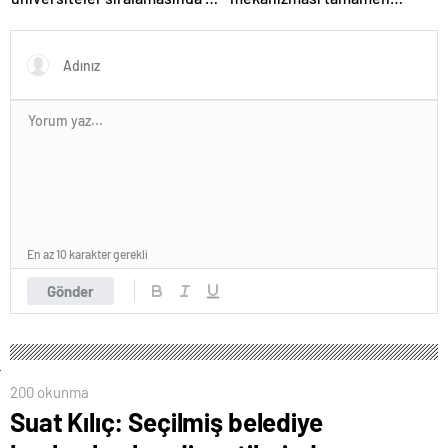
Türk üniversitesi ilk 100’e
kalkıyor
girdi
En az 10 karakter gerekli
Gönder
200 okunma
Suat Kılıç: Seçilmiş belediye