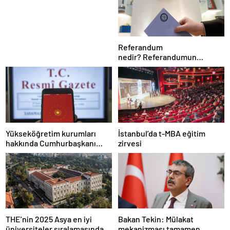
Nesil Lift Çözümleri
Referandum
nedir? Referandumun
yapılma nedenleri
Yükseköğretim kurumları
İstanbul’da t-MBA eğitim
hakkında Cumhurbaşkanı
zirvesi
kararı Resmi Gazete’de
THE’nin 2025 Asya en iyi
Bakan Tekin: Mülakat
üniversiteler sıralamasında 4
mekanizması tamamen