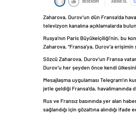
BEĞENDİM
ABONE OL
Zaharova, Durov’un dün Fransa’da haval
televizyon kanalına açıklamalarda bulu
Rusya’nın Paris Büyükelçiliği’nin, bu kon
Zaharova, “Fransa’ya, Durov’a erişimin 
Sözcü Zaharova, Durov’un Fransa vatand
Durov’u her şeyden önce kendi ülkesinin
Mesajlaşma uygulaması Telegram’ın ku
jetle geldiği Fransa’da, havalimanında d
Rus ve Fransız basınında yer alan haber
sağlandığı için gözaltına alındığı ifade e
PAVEL DUROV KİMDİR?
Rusya’nın popüler sosyal medya sitesi 