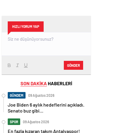
HIZLI YORUM YAP
GÖNDER
SON DAKİKA
HABERLERİ
GÜNDEM
09 Ağustos 2026
Joe Biden 6 aylık hedeflerini açıkladı.
Senato buz gibi…
SPOR
09 Ağustos 2026
En fazla kızaran takım Antalyaspor!