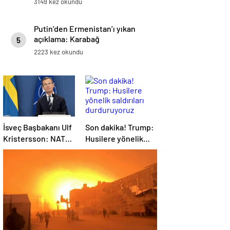
3149 kez okundu
Putin’den Ermenistan’ı yıkan
açıklama: Karabağ
5
Azerbaycan’ın ayrılmaz bir
2223 kez okundu
parçasıdır!
İsveç Başbakanı Ulf
Son dakika! Trump:
Kristersson: NATO
Husilere yönelik
ülkeleri savunma
saldırıları
harcamalarını
durduruyoruz
artıracak