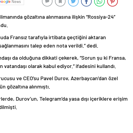
News
imanında gözaltına alınmasına ilişkin “Rossiya-24”
ndu.
uda Fransız tarafıyla irtibata geçtiğini aktaran
sağlanmasını talep eden nota verildi.” dedi.
aşı da olduğuna dikkati çekerek, “Sorun şu ki Fransa,
 vatandaşı olarak kabul ediyor.” ifadesini kullandı.
rucusu ve CEO’su Pavel Durov, Azerbaycan’dan özel
ün gözaltına alınmıştı.
lerde, Durov’un, Telegram’da yasa dışı içeriklere erişim
dilmişti.
VK’nin de kurucusu olan Durov, 2014’te Rusya’yı terk