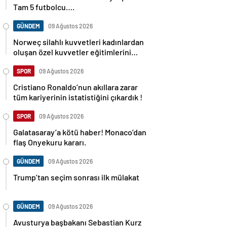
Tam 5 futbolcu….
GÜNDEM
09 Ağustos 2026
Norweç silahlı kuvvetleri kadınlardan
oluşan özel kuvvetler eğitimlerini
başlattı.
SPOR
09 Ağustos 2026
Cristiano Ronaldo’nun akıllara zarar
tüm kariyerinin istatistiğini çıkardık !
SPOR
09 Ağustos 2026
Galatasaray’a kötü haber! Monaco’dan
flaş Onyekuru kararı.
GÜNDEM
09 Ağustos 2026
Trump’tan seçim sonrası ilk mülakat
GÜNDEM
09 Ağustos 2026
Avusturya başbakanı Sebastian Kurz