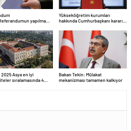
ndum
Yükseköğretim kurumları
 Referandumun yapılma
hakkında Cumhurbaşkanı kararı
eri
Resmi Gazete’de
 2025 Asya en iyi
Bakan Tekin: Mülakat
iteler sıralamasında 4
mekanizması tamamen kalkıyor
versitesi ilk 100’e girdi