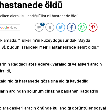
li hastanede öldü
0
News
açıklamada, “Tulkerim’in kuzeydoğusundaki Sayda
9), bugün İsrail’deki Meir Hastanesi’nde şehit oldu.”
rinin Raddad’ı ateş ederek yaraladığı ve askeri aracın
rtildi.
kaldırıldığı hastanede gözaltına aldığı kaydedildi.
ların ardından solunum cihazına bağlanan Raddad’ın
n olarak askeri aracın önünde kullandığı görüntüler sosyal