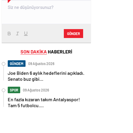
GÖNDER
SON DAKİKA
HABERLERİ
GÜNDEM
09 Ağustos 2026
Joe Biden 6 aylık hedeflerini açıkladı.
Senato buz gibi…
SPOR
09 Ağustos 2026
En fazla kızaran takım Antalyaspor!
Tam 5 futbolcu….
GÜNDEM
09 Ağustos 2026
Norweç silahlı kuvvetleri kadınlardan
oluşan özel kuvvetler eğitimlerini