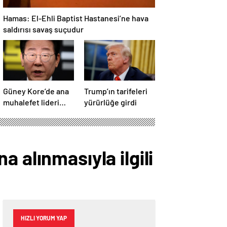
Hamas: El-Ehli Baptist Hastanesi’ne hava
saldırısı savaş suçudur
Güney Kore’de ana
Trump’ın tarifeleri
muhalefet lideri
yürürlüğe girdi
Lee, seçim öncesi
parti
başkanlığından
istifa etti
 alınmasıyla ilgili
HIZLI YORUM YAP