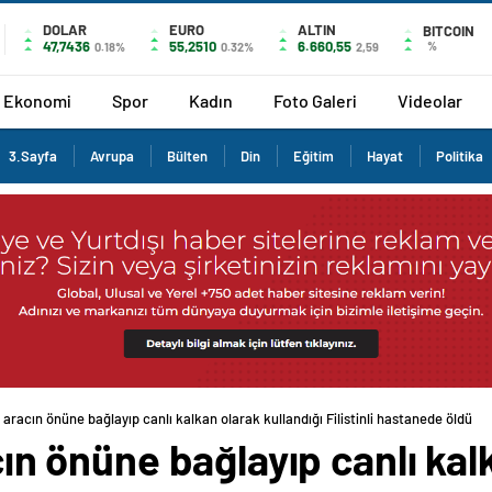
DOLAR
EURO
ALTIN
BITCOIN
47,7436
55,2510
6.660,55
%
0.18%
0.32%
2,59
Ekonomi
Spor
Kadın
Foto Galeri
Videolar
3.Sayfa
Avrupa
Bülten
Din
Eğitim
Hayat
Politika
ri aracın önüne bağlayıp canlı kalkan olarak kullandığı Filistinli hastanede öldü
acın önüne bağlayıp canlı ka