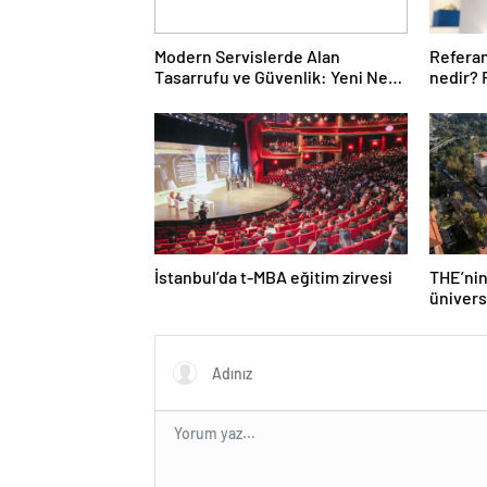
Modern Servislerde Alan
Refera
Tasarrufu ve Güvenlik: Yeni Nesil
nedir?
Lift Çözümleri
nedenl
İstanbul’da t-MBA eğitim zirvesi
THE’nin
ünivers
Türk üni