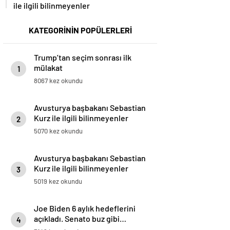
ile ilgili bilinmeyenler
KATEGORİNİN POPÜLERLERİ
Trump’tan seçim sonrası ilk
mülakat
1
8067 kez okundu
Avusturya başbakanı Sebastian
Kurz ile ilgili bilinmeyenler
2
5070 kez okundu
Avusturya başbakanı Sebastian
Kurz ile ilgili bilinmeyenler
3
5019 kez okundu
Joe Biden 6 aylık hedeflerini
açıkladı. Senato buz gibi…
4