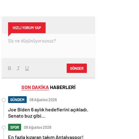
HIZLI YORUM YAP
GÖNDER
SON DAKİKA
HABERLERİ
GÜNDEM
08 Ağustos 2026
Joe Biden 6 aylık hedeflerini açıkladı.
Senato buz gibi…
SPOR
08 Ağustos 2026
En fazla kızaran takım Antalyaspor!