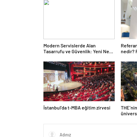
Modern Servislerde Alan
Refera
Tasarrufu ve Güvenlik: Yeni Nesil
nedir?
Lift Çözümleri
nedenl
İstanbul’da t-MBA eğitim zirvesi
THE’nin
ünivers
Türk üni