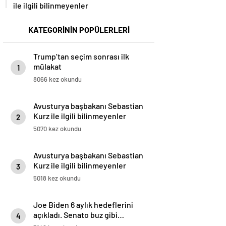
ile ilgili bilinmeyenler
KATEGORİNİN POPÜLERLERİ
Trump’tan seçim sonrası ilk
mülakat
1
8066 kez okundu
Avusturya başbakanı Sebastian
Kurz ile ilgili bilinmeyenler
2
5070 kez okundu
Avusturya başbakanı Sebastian
Kurz ile ilgili bilinmeyenler
3
5018 kez okundu
Joe Biden 6 aylık hedeflerini
açıkladı. Senato buz gibi…
4