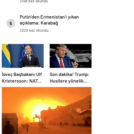
3148 kez okundu
Putin’den Ermenistan’ı yıkan
açıklama: Karabağ
5
Azerbaycan’ın ayrılmaz bir
2223 kez okundu
parçasıdır!
İsveç Başbakanı Ulf
Son dakika! Trump:
Kristersson: NATO
Husilere yönelik
ülkeleri savunma
saldırıları
harcamalarını
durduruyoruz
artıracak