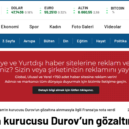
DOLAR
EURO
ALTIN
BITCOIN
47,7436
55,2510
6.660,55
%
0.18%
0.32%
2,59
Ekonomi
Spor
Kadın
Foto Galeri
Videolar
3.Sayfa
Avrupa
Bülten
Din
Eğitim
Hayat
Politika
am’ın kurucusu Durov’un gözaltına alınmasıyla ilgili Fransa’ya nota verdi
 kurucusu Durov’un gözaltına