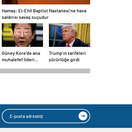
Hamas: El-Ehli Baptist Hastanesi’ne hava
saldırısı savaş suçudur
Güney Kore’de ana
Trump’ın tarifeleri
muhalefet lideri
yürürlüğe girdi
Lee, seçim öncesi
parti
başkanlığından
istifa etti