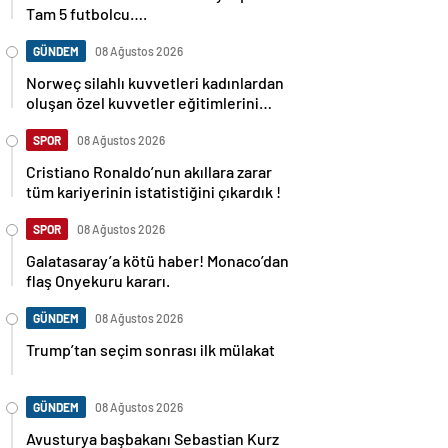
Tam 5 futbolcu….
GÜNDEM
08 Ağustos 2026
Norweç silahlı kuvvetleri kadınlardan
oluşan özel kuvvetler eğitimlerini
başlattı.
SPOR
08 Ağustos 2026
Cristiano Ronaldo’nun akıllara zarar
tüm kariyerinin istatistiğini çıkardık !
SPOR
08 Ağustos 2026
Galatasaray’a kötü haber! Monaco’dan
flaş Onyekuru kararı.
GÜNDEM
08 Ağustos 2026
Trump’tan seçim sonrası ilk mülakat
GÜNDEM
08 Ağustos 2026
Avusturya başbakanı Sebastian Kurz