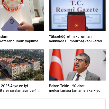
ndum
Yükseköğretim kurumları
 Referandumun yapılma
hakkında Cumhurbaşkanı kararı
eri
Resmi Gazete’de
 2025 Asya en iyi
Bakan Tekin: Mülakat
iteler sıralamasında 4
mekanizması tamamen kalkıyor
versitesi ilk 100’e girdi