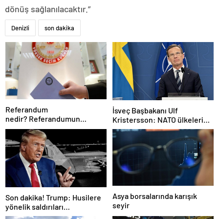
dönüş sağlanılacaktır.”
Denizli
son dakika
Referandum
İsveç Başbakanı Ulf
nedir? Referandumun
Kristersson: NATO ülkeleri
yapılma nedenleri
savunma harcamalarını
artıracak
Asya borsalarında karışık
Son dakika! Trump: Husilere
seyir
yönelik saldırıları
durduruyoruz