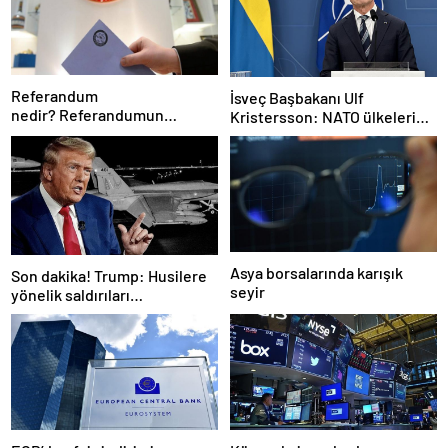
Referandum
İsveç Başbakanı Ulf
nedir? Referandumun
Kristersson: NATO ülkeleri
yapılma nedenleri
savunma harcamalarını
artıracak
Asya borsalarında karışık
Son dakika! Trump: Husilere
seyir
yönelik saldırıları
durduruyoruz