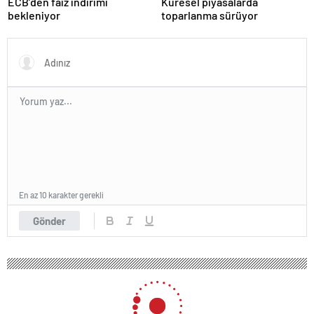
ECB’den faiz indirimi
Küresel piyasalarda
bekleniyor
toparlanma sürüyor
En az 10 karakter gerekli
Gönder