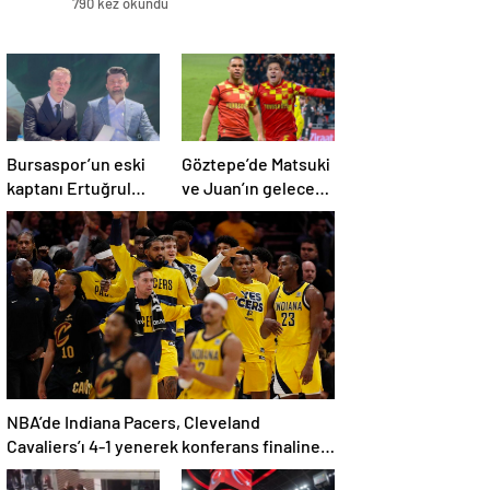
790 kez okundu
Bursaspor’un eski
Göztepe’de Matsuki
kaptanı Ertuğrul
ve Juan’ın geleceği
Ersoy, yeşil-
merak konusu
beyazlılara geri
döndü
NBA’de Indiana Pacers, Cleveland
Cavaliers’ı 4-1 yenerek konferans finaline
yükseldi