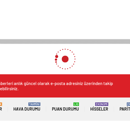
berleri anlık güncel olarak e-posta adresiniz üzerinden takip
ebilirsiniz.
K
TAHMİNİ
LİG
EKONOMİ
E
R
HAVA DURUMU
PUAN DURUMU
HISSELER
PARI