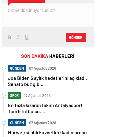
GÖNDER
SON DAKİKA
HABERLERİ
GÜNDEM
07 Ağustos 2026
Joe Biden 6 aylık hedeflerini açıkladı.
Senato buz gibi…
SPOR
07 Ağustos 2026
En fazla kızaran takım Antalyaspor!
Tam 5 futbolcu….
GÜNDEM
07 Ağustos 2026
Norweç silahlı kuvvetleri kadınlardan