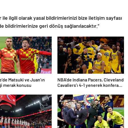
le ilgili olarak yasal bildirimlerinizi bize iletişim sayfası
de bildirimlerinize geri dönüş sağlanılacaktır.”
’de Matsuki ve Juan’ın
NBA’de Indiana Pacers, Cleveland
ği merak konusu
Cavaliers’ı 4-1 yenerek konferans
finaline yükseldi