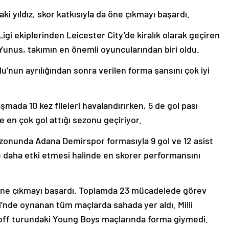
ki yıldız, skor katkısıyla da öne çıkmayı başardı.
i ekiplerinden Leicester City’de kiralık olarak geçiren
unus, takımın en önemli oyuncularından biri oldu.
lu’nun ayrılığından sonra verilen forma şansını çok iyi
mada 10 kez fileleri havalandırırken, 5 de gol pası
e en çok gol attığı sezonu geçiriyor.
ezonunda Adana Demirspor formasıyla 9 gol ve 12 asist
e daha etki etmesi halinde en skorer performansını
 öne çıkmayı başardı. Toplamda 23 mücadelede görev
’nde oynanan tüm maçlarda sahada yer aldı. Milli
off turundaki Young Boys maçlarında forma giymedi.