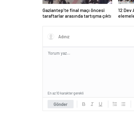
Gaziantep’te final maçı öncesi
12 Dev 
taraftarlar arasında tartışma çıktı
elemel
belli ol
En az 10 karakter gerekli
Gönder