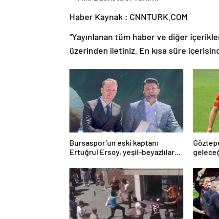
Haber Kaynak : CNNTURK.COM
“Yayınlanan tüm haber ve diğer içerikler i
üzerinden iletiniz. En kısa süre içerisin
Bursaspor’un eski kaptanı
Göztepe
Ertuğrul Ersoy, yeşil-beyazlılara
gelece
geri döndü