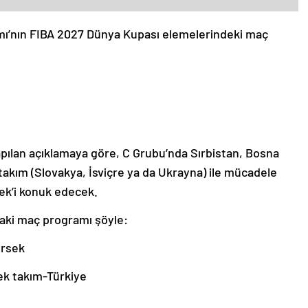
ımı’nın FIBA 2027 Dünya Kupası elemelerindeki maç
ılan açıklamaya göre, C Grubu’nda Sırbistan, Bosna
akım (Slovakya, İsviçre ya da Ukrayna) ile mücadele
sek’i konuk edecek.
taki maç programı şöyle:
ersek
ek takım-Türkiye
e