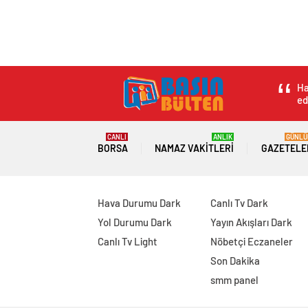
Ha
ed
CANLI
ANLIK
GÜNLÜ
BORSA
NAMAZ VAKITLERI
GAZETELE
Hava Durumu Dark
Canlı Tv Dark
Yol Durumu Dark
Yayın Akışları Dark
Canlı Tv Light
Nöbetçi Eczaneler
Son Dakika
smm panel