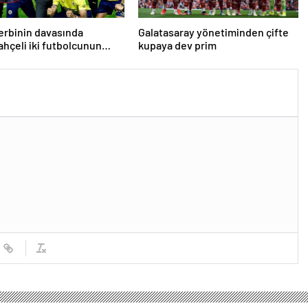
derbinin davasında
Galatasaray yönetiminden çifte
hçeli iki futbolcunun
kupaya dev prim
etirilmesi hükmedildi!