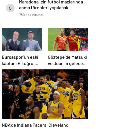
Maradona için futbol maçlarında
anma törenleri yapılacak
5
789 kez okundu
Bursaspor’un eski
Göztepe’de Matsuki
kaptanı Ertuğrul
ve Juan’ın geleceği
Ersoy, yeşil-
merak konusu
beyazlılara geri
döndü
NBA’de Indiana Pacers, Cleveland