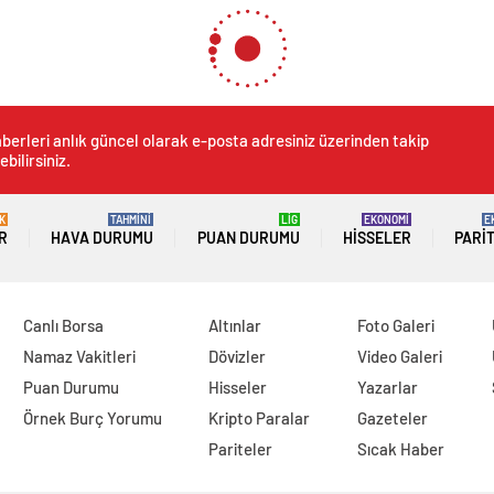
berleri anlık güncel olarak e-posta adresiniz üzerinden takip
ebilirsiniz.
K
TAHMİNİ
LİG
EKONOMİ
E
R
HAVA DURUMU
PUAN DURUMU
HISSELER
PARI
Canlı Borsa
Altınlar
Foto Galeri
Namaz Vakitleri
Dövizler
Video Galeri
Puan Durumu
Hisseler
Yazarlar
Örnek Burç Yorumu
Kripto Paralar
Gazeteler
Pariteler
Sıcak Haber