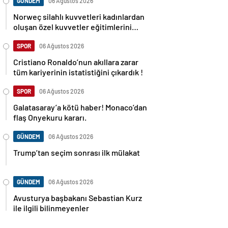
GÜNDEM
06 Ağustos 2026
Norweç silahlı kuvvetleri kadınlardan
oluşan özel kuvvetler eğitimlerini
başlattı.
SPOR
06 Ağustos 2026
Cristiano Ronaldo’nun akıllara zarar
tüm kariyerinin istatistiğini çıkardık !
SPOR
06 Ağustos 2026
Galatasaray’a kötü haber! Monaco’dan
flaş Onyekuru kararı.
GÜNDEM
06 Ağustos 2026
Trump’tan seçim sonrası ilk mülakat
GÜNDEM
06 Ağustos 2026
Avusturya başbakanı Sebastian Kurz
ile ilgili bilinmeyenler