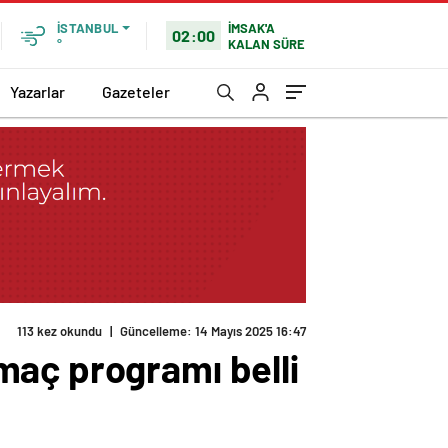
İMSAK'A
İSTANBUL
02:00
KALAN SÜRE
°
Yazarlar
Gazeteler
113 kez okundu
|
Güncelleme: 14 Mayıs 2025 16:47
maç programı belli