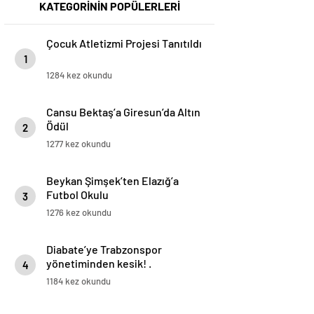
KATEGORİNİN POPÜLERLERİ
Çocuk Atletizmi Projesi Tanıtıldı
1
1284 kez okundu
Cansu Bektaş’a Giresun’da Altın
Ödül
2
1277 kez okundu
Beykan Şimşek’ten Elazığ’a
Futbol Okulu
3
1276 kez okundu
Diabate’ye Trabzonspor
yönetiminden kesik! .
4
1184 kez okundu