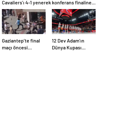
Cavaliers’ı 4-1 yenerek konferans finaline
yükseldi
Gaziantep’te final
12 Dev Adam’ın
maçı öncesi
Dünya Kupası
taraftarlar arasında
elemelerindeki maç
tartışma çıktı
programı belli oldu