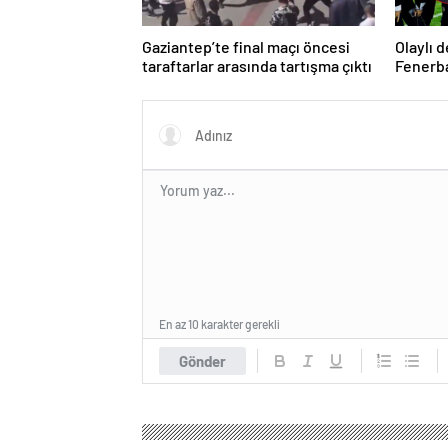
Gaziantep’te final maçı öncesi
Olaylı 
taraftarlar arasında tartışma çıktı
Fenerba
zorla g
En az 10 karakter gerekli
Gönder