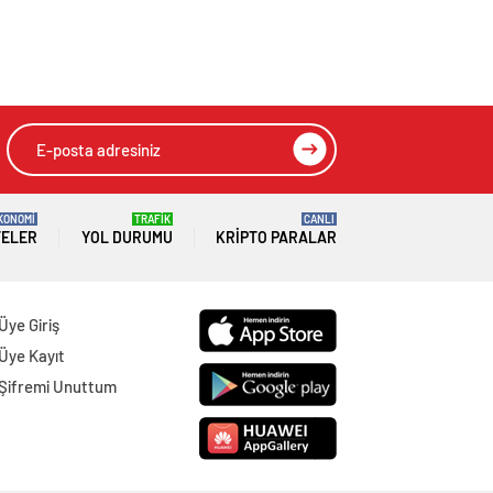
KONOMİ
TRAFİK
CANLI
TELER
YOL DURUMU
KRIPTO PARALAR
Üye Giriş
Üye Kayıt
Şifremi Unuttum