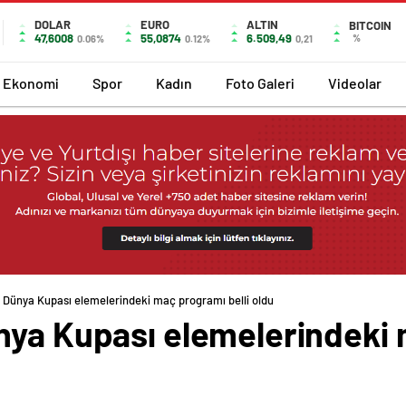
DOLAR
EURO
ALTIN
BITCOIN
47,6008
55,0874
6.509,49
%
0.06%
0.12%
0,21
Ekonomi
Spor
Kadın
Foto Galeri
Videolar
 Dünya Kupası elemelerindeki maç programı belli oldu
nya Kupası elemelerindeki 