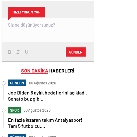
HIZLI YORUM YAP
GÖNDER
SON DAKİKA
HABERLERİ
GÜNDEM
06 Ağustos 2026
Joe Biden 6 aylık hedeflerini açıkladı.
Senato buz gibi…
SPOR
06 Ağustos 2026
En fazla kızaran takım Antalyaspor!
Tam 5 futbolcu….