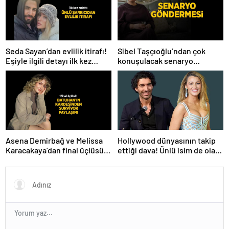
Seda Sayan’dan evlilik itirafı!
Sibel Taşçıoğlu’ndan çok
Eşiyle ilgili detayı ilk kez
konuşulacak senaryo
anlattı
göndermesi! ‘Farklı bir son
düşünürdüm’
Hollywood dünyasının takip
Asena Demirbağ ve Melissa
ettiği dava! Ünlü isim de olaya
Karacakaya’dan final üçlüsü
karıştı
paylaşımı