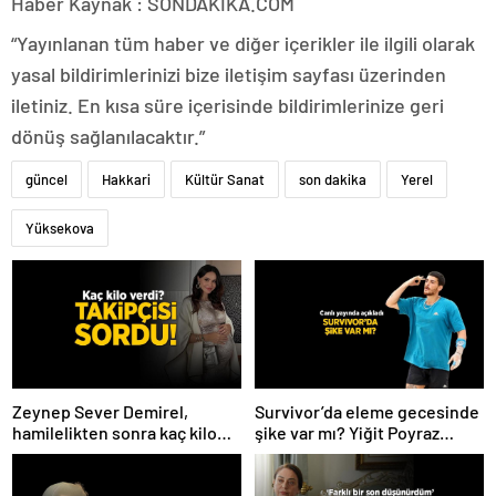
Haber Kaynak : SONDAKIKA.COM
“Yayınlanan tüm haber ve diğer içerikler ile ilgili olarak
yasal bildirimlerinizi bize iletişim sayfası üzerinden
iletiniz. En kısa süre içerisinde bildirimlerinize geri
dönüş sağlanılacaktır.”
güncel
Hakkari
Kültür Sanat
son dakika
Yerel
Yüksekova
Zeynep Sever Demirel,
Survivor’da eleme gecesinde
hamilelikten sonra kaç kilo
şike var mı? Yiğit Poyraz
verdiğini açıkladı! ‘Yaza kadar
düelloda Volkan’la
bakacağız artık’
yaşananları ilk kez anlattı!