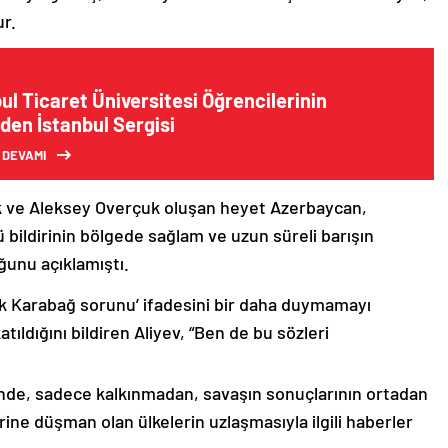
ur.
ul Ticaret Üniversitesi Öğrencilerinin
den İstanbul Sergisi
 DEVAMI
k ve Aleksey Overçuk oluşan heyet Azerbaycan,
 bildirinin bölgede sağlam ve uzun süreli barışın
ğunu açıklamıştı.
lık Karabağ sorunu’ ifadesini bir daha duymamayı
ıldığını bildiren Aliyev, “Ben de bu sözleri
nde, sadece kalkınmadan, savaşın sonuçlarının ortadan
rine düşman olan ülkelerin uzlaşmasıyla ilgili haberler