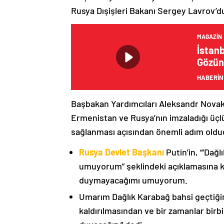
Rusya Dışişleri Bakanı Sergey Lavrov’d
MAGAZIN
İstanb
Gözün
HABERİN
Başbakan Yardımcıları Aleksandr Nova
Ermenistan ve Rusya’nın imzaladığı üçlü
sağlanması açısından önemli adım oldu
Rusya Devlet Başkanı
Putin’in, “‘Dağ
umuyorum” şeklindeki açıklamasına kat
duymayacağımı umuyorum.
Umarım Dağlık Karabağ bahsi geçtiği
kaldırılmasından ve bir zamanlar birbi