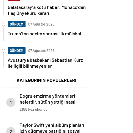
Galatasaray’a kötü haber! Monaco’dan
flaş Onyekuru kararı.
GÜNDEM
07 Ağustos 2026
Trump’tan seçim sonrası ilk mülakat
GÜNDEM
07 Ağustos 2026
Avusturya başbakanı Sebastian Kurz
ile ilgili bilinmeyenler
KATEGORİNİN POPÜLERLERİ
Doğru emzirme yöntemleri
nelerdir, sütün yettiği nasıl
1
anlaşılır?
2155 kez okundu
Taylor Swift yeni albüm planları
için düğmeye bastığını sosyal
2