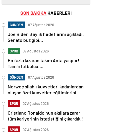
SON DAKİKA
HABERLERİ
GÜNDEM
07 Ağustos 2026
Joe Biden 6 aylık hedeflerini açıkladı.
Senato buz gibi…
SPOR
07 Ağustos 2026
En fazla kızaran takım Antalyaspor!
Tam 5 futbolcu….
GÜNDEM
07 Ağustos 2026
Norweç silahlı kuvvetleri kadınlardan
oluşan özel kuvvetler eğitimlerini
başlattı.
SPOR
07 Ağustos 2026
Cristiano Ronaldo’nun akıllara zarar
tüm kariyerinin istatistiğini çıkardık !
SPOR
07 Ağustos 2026