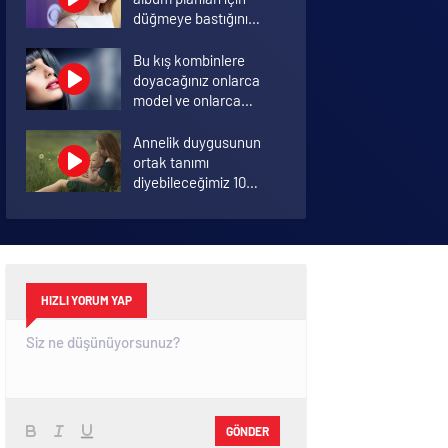
düğmeye bastığını
sosyal medyadan
duyurdu!
Bu kış kombinlere
doyacağınız onlarca
model ve onlarca
detay.
Annelik duygusunun
ortak tanımı
diyebileceğimiz 10
başlık.
Koronavirüsü hafif
geçirmek için 10 öneri
HIZLI YORUM YAP
GÖNDER