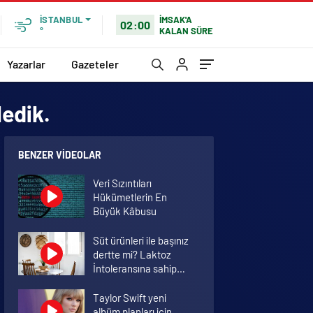
İMSAK'A
İSTANBUL
02:00
KALAN SÜRE
°
Yazarlar
Gazeteler
ledik.
BENZER VIDEOLAR
Veri Sızıntıları
Hükümetlerin En
Büyük Kâbusu
Süt ürünleri ile başınız
dertte mi? Laktoz
İntoleransına sahip
olabilirsiniz!
Taylor Swift yeni
albüm planları için