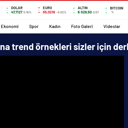
DOLAR
EURO
ALTIN
BITCOIN
47,7127
55,0216
6.529,50
%
0.16%
-0.02%
0,57
Ekonomi
Spor
Kadın
Foto Galeri
Videolar
 trend örnekleri sizler için der