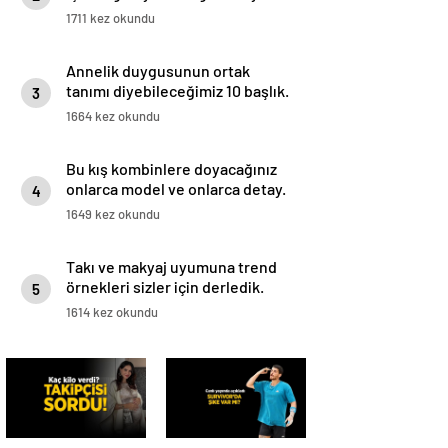
medyadan duyurdu!
1711 kez okundu
Annelik duygusunun ortak
tanımı diyebileceğimiz 10 başlık.
3
1664 kez okundu
Bu kış kombinlere doyacağınız
onlarca model ve onlarca detay.
4
1649 kez okundu
Takı ve makyaj uyumuna trend
örnekleri sizler için derledik.
5
1614 kez okundu