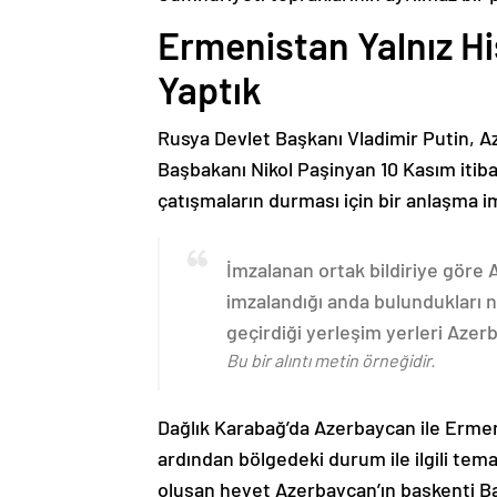
Ermenistan Yalnız H
Yaptık
Rusya Devlet Başkanı Vladimir Putin, 
Başbakanı Nikol Paşinyan 10 Kasım itib
çatışmaların durması için bir anlaşma i
İmzalanan ortak bildiriye göre
imzalandığı anda bulundukları n
geçirdiği yerleşim yerleri Aze
Bu bir alıntı metin örneğidir.
Dağlık Karabağ’da Azerbaycan ile Erme
ardından bölgedeki durum ile ilgili t
oluşan heyet Azerbaycan’ın başkenti B