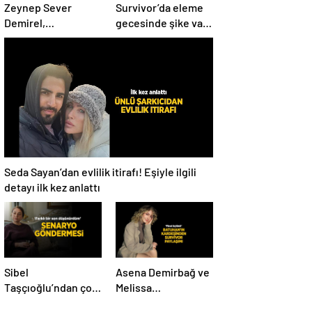
Zeynep Sever
Survivor’da eleme
Demirel,
gecesinde şike var
hamilelikten sonra
mı? Yiğit Poyraz
kaç kilo verdiğini
düelloda Volkan’la
açıkladı! ‘Yaza kadar
yaşananları ilk kez
bakacağız artık’
anlattı!
Seda Sayan’dan evlilik itirafı! Eşiyle ilgili
detayı ilk kez anlattı
Sibel
Asena Demirbağ ve
Taşçıoğlu’ndan çok
Melissa
konuşulacak
Karacakaya’dan