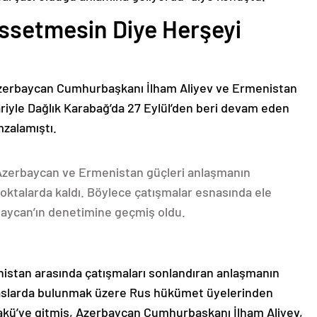
issetmesin Diye Herşeyi
Azerbaycan Cumhurbaşkanı İlham Aliyev ve Ermenistan
ariyle Dağlık Karabağ’da 27 Eylül’den beri devam eden
mzalamıştı.
 Azerbaycan ve Ermenistan güçleri anlaşmanın
oktalarda kaldı. Böylece çatışmalar esnasında ele
rbaycan’ın denetimine geçmiş oldu.
nistan arasında çatışmaları sonlandıran anlaşmanın
emaslarda bulunmak üzere Rus hükümet üyelerinden
akü’ye gitmiş, Azerbaycan Cumhurbaşkanı İlham Aliyev,