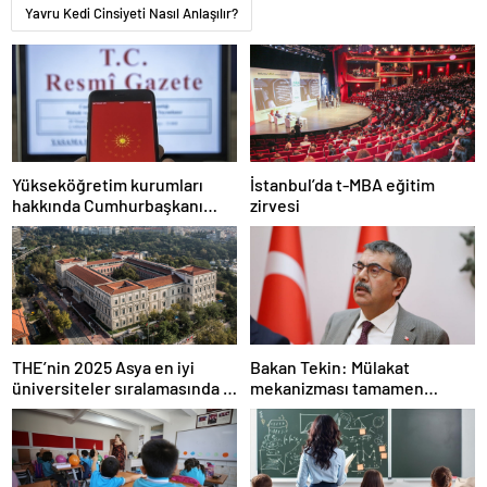
Yavru Kedi Cinsiyeti Nasıl Anlaşılır?
Yükseköğretim kurumları
İstanbul’da t-MBA eğitim
hakkında Cumhurbaşkanı
zirvesi
kararı Resmi Gazete’de
THE’nin 2025 Asya en iyi
Bakan Tekin: Mülakat
üniversiteler sıralamasında 4
mekanizması tamamen
Türk üniversitesi ilk 100’e
kalkıyor
girdi