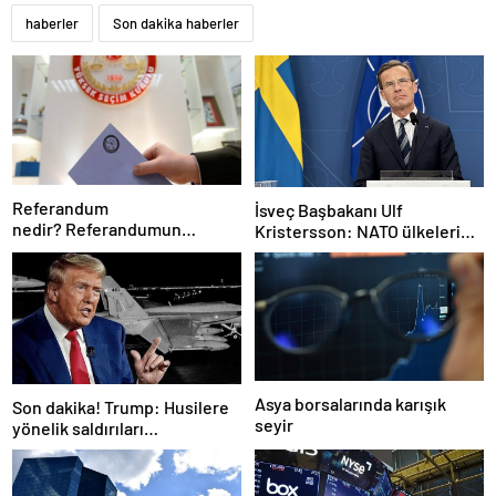
haberler
Son dakika haberler
Referandum
İsveç Başbakanı Ulf
nedir? Referandumun
Kristersson: NATO ülkeleri
yapılma nedenleri
savunma harcamalarını
artıracak
Asya borsalarında karışık
Son dakika! Trump: Husilere
seyir
yönelik saldırıları
durduruyoruz