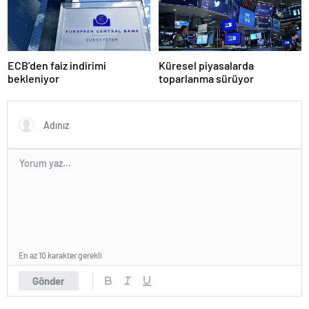
ECB’den faiz indirimi
Küresel piyasalarda
bekleniyor
toparlanma sürüyor
En az 10 karakter gerekli
Gönder