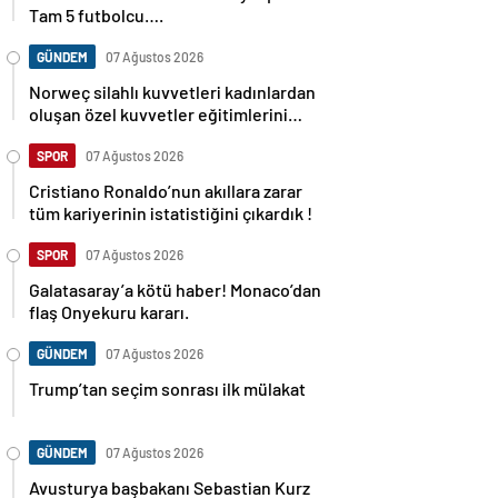
Tam 5 futbolcu….
GÜNDEM
07 Ağustos 2026
Norweç silahlı kuvvetleri kadınlardan
oluşan özel kuvvetler eğitimlerini
başlattı.
SPOR
07 Ağustos 2026
Cristiano Ronaldo’nun akıllara zarar
tüm kariyerinin istatistiğini çıkardık !
SPOR
07 Ağustos 2026
Galatasaray’a kötü haber! Monaco’dan
flaş Onyekuru kararı.
GÜNDEM
07 Ağustos 2026
Trump’tan seçim sonrası ilk mülakat
GÜNDEM
07 Ağustos 2026
Avusturya başbakanı Sebastian Kurz