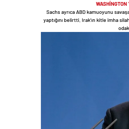
WASHİNGTON 
Sachs ayrıca ABD kamuoyunu savaşa i
yaptığını belirtti. Irak’ın kitle imha s
odak