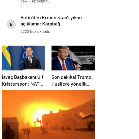
3148 kez okundu
Putin’den Ermenistan’ı yıkan
açıklama: Karabağ
5
Azerbaycan’ın ayrılmaz bir
2222 kez okundu
parçasıdır!
İsveç Başbakanı Ulf
Son dakika! Trump:
Kristersson: NATO
Husilere yönelik
ülkeleri savunma
saldırıları
harcamalarını
durduruyoruz
artıracak