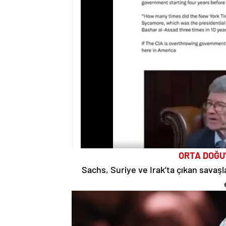
ORTA DOĞU’
Sachs, Suriye ve Irak’ta çıkan savaşl