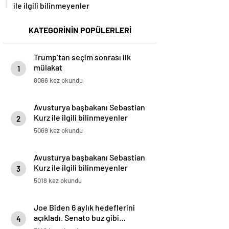
ile ilgili bilinmeyenler
KATEGORİNİN POPÜLERLERİ
Trump’tan seçim sonrası ilk
mülakat
1
8066 kez okundu
Avusturya başbakanı Sebastian
Kurz ile ilgili bilinmeyenler
2
5069 kez okundu
Avusturya başbakanı Sebastian
Kurz ile ilgili bilinmeyenler
3
5018 kez okundu
Joe Biden 6 aylık hedeflerini
açıkladı. Senato buz gibi…
4