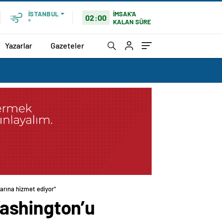
İMSAK'A
İSTANBUL
02:00
KALAN SÜRE
°
Yazarlar
Gazeteler
arına hizmet ediyor”
ashington’u