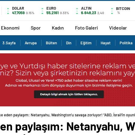
DOLAR
EURO
ALTIN
BITCOIN
47,7059
55,2161
6.648,23
%
0.15%
0.33%
2,40
Ekonomi
Spor
Kadın
Foto Galeri
Videolar
3.Sayfa
Avrupa
Bülten
Din
Eğitim
Hayat
Politika
e eden paylaşım: Netanyahu, Washington’u savaşa zorluyor! “ABD, İsrail’in oyunl
en paylaşım: Netanyahu, W