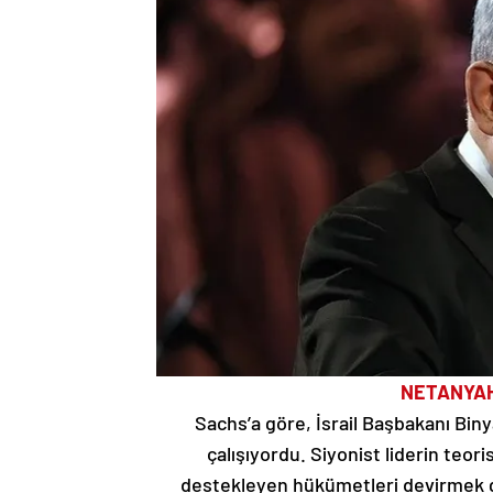
NETANYAH
Sachs’a göre, İsrail Başbakanı Bin
çalışıyordu. Siyonist liderin teor
destekleyen hükümetleri devirmek g