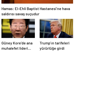
Hamas: El-Ehli Baptist Hastanesi’ne hava
saldırısı savaş suçudur
Güney Kore’de ana
Trump’ın tarifeleri
muhalefet lideri
yürürlüğe girdi
Lee, seçim öncesi
parti
başkanlığından
istifa etti