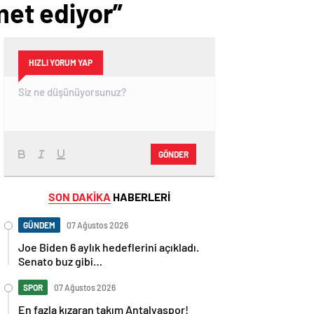
met ediyor”
HIZLI YORUM YAP
GÖNDER
SON DAKİKA
HABERLERİ
GÜNDEM
07 Ağustos 2026
Joe Biden 6 aylık hedeflerini açıkladı.
Senato buz gibi…
SPOR
07 Ağustos 2026
En fazla kızaran takım Antalyaspor!