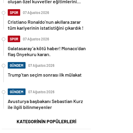
oluşan özel kuvvetler eğitimlerini
başlattı.
SPOR
07 Ağustos 2026
Cristiano Ronaldo’nun akıllara zarar
tüm kariyerinin istatistiğini çıkardık !
SPOR
07 Ağustos 2026
Galatasaray’a kötü haber! Monaco’dan
flaş Onyekuru kararı.
GÜNDEM
07 Ağustos 2026
Trump’tan seçim sonrası ilk mülakat
GÜNDEM
07 Ağustos 2026
Avusturya başbakanı Sebastian Kurz
ile ilgili bilinmeyenler
KATEGORİNİN POPÜLERLERİ