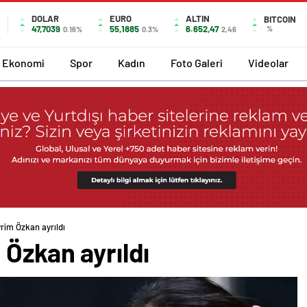
DOLAR
EURO
ALTIN
BITCOIN
47,7039
55,1885
6.652,47
%
0.16%
0.3%
2,46
Ekonomi
Spor
Kadın
Foto Galeri
Videolar
rim Özkan ayrıldı
 Özkan ayrıldı