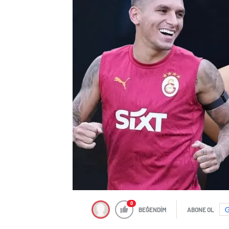
0
BEĞENDİM
ABONE OL