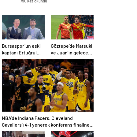
790 kez okundu
Bursaspor’un eski
Göztepe’de Matsuki
kaptanı Ertuğrul
ve Juan’ın geleceği
Ersoy, yeşil-
merak konusu
beyazlılara geri
döndü
NBA’de Indiana Pacers, Cleveland
Cavaliers’ı 4-1 yenerek konferans finaline
yükseldi