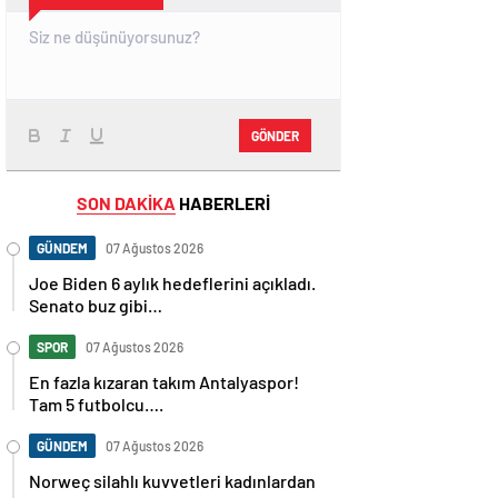
GÖNDER
SON DAKİKA
HABERLERİ
GÜNDEM
07 Ağustos 2026
Joe Biden 6 aylık hedeflerini açıkladı.
Senato buz gibi…
SPOR
07 Ağustos 2026
En fazla kızaran takım Antalyaspor!
Tam 5 futbolcu….
GÜNDEM
07 Ağustos 2026
Norweç silahlı kuvvetleri kadınlardan