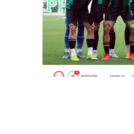
0
BEĞENDİM
ABONE OL
TFF, 3. Lig 4. Grup’ta mücadele eden
De
verildiğini duyurdu.
TFF’den yapılan açıklamada, “FIFA Disip
dosyadan 6 puan tenzili cezası uygulan
TFF, FIFA Disiplin Komitesi’nin Yeni Mal