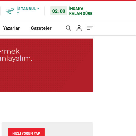
İMSAK'A
İSTANBUL
02:00
KALAN SÜRE
°
Yazarlar
Gazeteler
HIZLI YORUM YAP