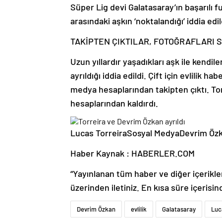
Süper Lig devi Galatasaray’ın başarılı 
arasındaki aşkın ‘noktalandığı’ iddia edil
TAKİPTEN ÇIKTILAR, FOTOĞRAFLARI S
Uzun yıllardır yaşadıkları aşk ile kendi
ayrıldığı iddia edildi. Çift için evlilik ha
medya hesaplarından takipten çıktı. Torr
hesaplarından kaldırdı.
Lucas TorreiraSosyal MedyaDevrim Öz
Haber Kaynak : HABERLER.COM
“Yayınlanan tüm haber ve diğer içerikler i
üzerinden iletiniz. En kısa süre içerisin
Devrim Özkan
evlilik
Galatasaray
Luc