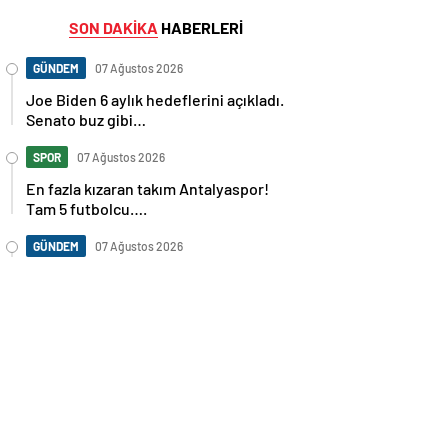
SON DAKİKA
HABERLERİ
GÜNDEM
07 Ağustos 2026
Joe Biden 6 aylık hedeflerini açıkladı.
Senato buz gibi…
SPOR
07 Ağustos 2026
En fazla kızaran takım Antalyaspor!
Tam 5 futbolcu….
GÜNDEM
07 Ağustos 2026
Norweç silahlı kuvvetleri kadınlardan
oluşan özel kuvvetler eğitimlerini
başlattı.
SPOR
07 Ağustos 2026
Cristiano Ronaldo’nun akıllara zarar
tüm kariyerinin istatistiğini çıkardık !
SPOR
07 Ağustos 2026