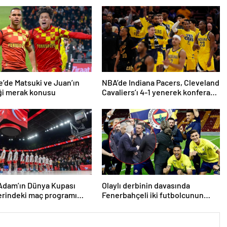
’de Matsuki ve Juan’ın
NBA’de Indiana Pacers, Cleveland
ği merak konusu
Cavaliers’ı 4-1 yenerek konferans
finaline yükseldi
Adam’ın Dünya Kupası
Olaylı derbinin davasında
erindeki maç programı
Fenerbahçeli iki futbolcunun
du
zorla getirilmesi hükmedildi!