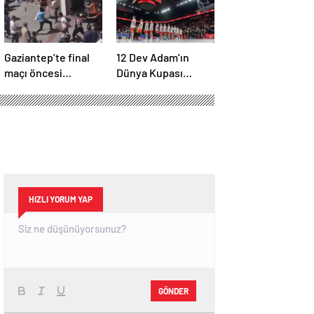
Gaziantep’te final
12 Dev Adam’ın
maçı öncesi
Dünya Kupası
taraftarlar arasında
elemelerindeki maç
tartışma çıktı
programı belli oldu
HIZLI YORUM YAP
GÖNDER