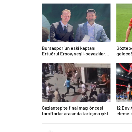
Bursaspor’un eski kaptanı
Göztepe
Ertuğrul Ersoy, yeşil-beyazlılara
gelece
geri döndü
Gaziantep’te final maçı öncesi
12 Dev 
taraftarlar arasında tartışma çıktı
elemel
belli ol