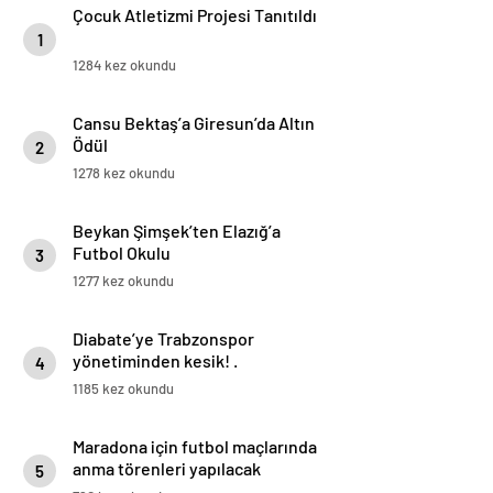
Çocuk Atletizmi Projesi Tanıtıldı
1
1284 kez okundu
Cansu Bektaş’a Giresun’da Altın
Ödül
2
1278 kez okundu
Beykan Şimşek’ten Elazığ’a
Futbol Okulu
3
1277 kez okundu
Diabate’ye Trabzonspor
yönetiminden kesik! .
4
1185 kez okundu
Maradona için futbol maçlarında
anma törenleri yapılacak
5