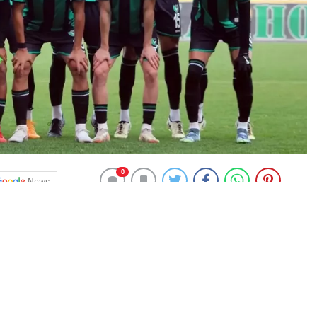
0
News
nizlispor
‘a FIFA tarafından 6 puan silme cezası
lin Komitesi tarafından; Denizlispor Kulübüne toplam 1
mıştır. Kamuoyuna Duyurulur.” denildi. Daha önce de
atyaspor’a 18, TFF 2. Lig ekibi Giresunspor’a ise 6 puan