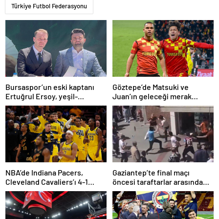
Türkiye Futbol Federasyonu
Bursaspor’un eski kaptanı
Göztepe’de Matsuki ve
Ertuğrul Ersoy, yeşil-
Juan’ın geleceği merak
beyazlılara geri döndü
konusu
NBA’de Indiana Pacers,
Gaziantep’te final maçı
Cleveland Cavaliers’ı 4-1
öncesi taraftarlar arasında
yenerek konferans finaline
tartışma çıktı
yükseldi