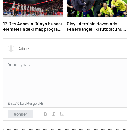
12 Dev Adam’ın Dünya Kupası
Olaylı derbinin davasında
elemelerindeki maç programı
Fenerbahçeli iki futbolcunun
belli oldu
zorla getirilmesi hükmedildi!
En az 10 karakter gerekli
Gönder