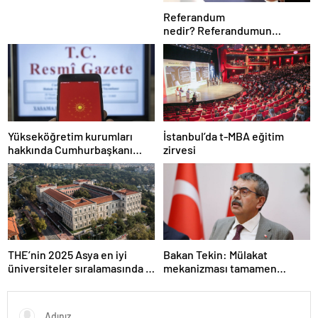
Referandum
nedir? Referandumun
yapılma nedenleri
Yükseköğretim kurumları
İstanbul’da t-MBA eğitim
hakkında Cumhurbaşkanı
zirvesi
kararı Resmi Gazete’de
THE’nin 2025 Asya en iyi
Bakan Tekin: Mülakat
üniversiteler sıralamasında 4
mekanizması tamamen
Türk üniversitesi ilk 100’e
kalkıyor
girdi