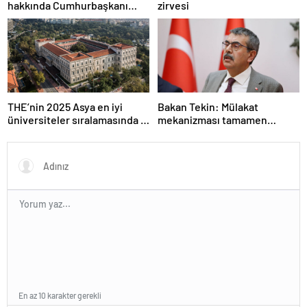
hakkında Cumhurbaşkanı
zirvesi
kararı Resmi Gazete’de
THE’nin 2025 Asya en iyi
Bakan Tekin: Mülakat
üniversiteler sıralamasında 4
mekanizması tamamen
Türk üniversitesi ilk 100’e
kalkıyor
girdi
En az 10 karakter gerekli