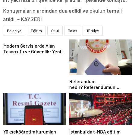
Konuşmaların ardından dua edildi ve okulun temeli
atıldı. – KAYSERİ
Belediye
Eğitim
Okul
Talas
Türkiye
Modern Servislerde Alan
Tasarrufu ve Güvenlik: Yeni
Nesil Lift Çözümleri
Referandum
nedir? Referandumun
yapılma nedenleri
Yükseköğretim kurumları
İstanbul’da t-MBA eğitim