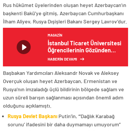
Rus hükümet üyelerinden oluşan heyet Azerbaycan’ın
başkenti Bakü’ye gitmiş, Azerbaycan Cumhurbaşkanı
İlham Aliyev, Rusya Dışişleri Bakanı Sergey Lavrov’dur.
MAGAZIN
İstanbul Ticaret Üniversitesi
Öğrencilerinin Gözünden
İstanbul Sergisi
HABERİN DEVAMI
Başbakan Yardımcıları Aleksandr Novak ve Aleksey
Overçuk oluşan heyet Azerbaycan, Ermenistan ve
Rusya’nın imzaladığı üçlü bildirinin bölgede sağlam ve
uzun süreli barışın sağlanması açısından önemli adım
olduğunu açıklamıştı.
Rusya Devlet Başkanı
Putin’in, “‘Dağlık Karabağ
sorunu’ ifadesini bir daha duymamayı umuyorum”