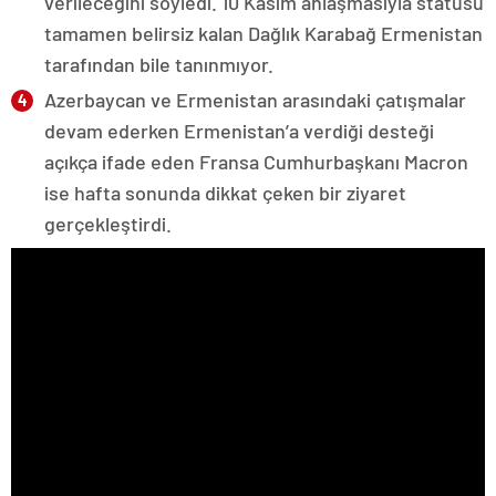
verileceğini söyledi. 10 Kasım anlaşmasıyla statüsü
tamamen belirsiz kalan Dağlık Karabağ Ermenistan
tarafından bile tanınmıyor.
Azerbaycan ve Ermenistan arasındaki çatışmalar
devam ederken Ermenistan’a verdiği desteği
açıkça ifade eden Fransa Cumhurbaşkanı Macron
ise hafta sonunda dikkat çeken bir ziyaret
gerçekleştirdi.