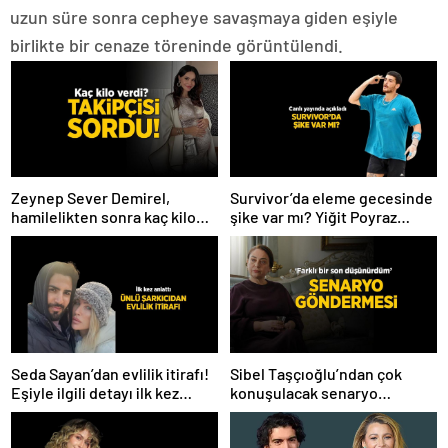
uzun süre sonra cepheye savaşmaya giden eşiyle
birlikte bir cenaze töreninde görüntülendi.
Zeynep Sever Demirel,
Survivor’da eleme gecesinde
hamilelikten sonra kaç kilo
şike var mı? Yiğit Poyraz
verdiğini açıkladı! ‘Yaza kadar
düelloda Volkan’la
bakacağız artık’
yaşananları ilk kez anlattı!
Seda Sayan’dan evlilik itirafı!
Sibel Taşçıoğlu’ndan çok
Eşiyle ilgili detayı ilk kez
konuşulacak senaryo
anlattı
göndermesi! ‘Farklı bir son
düşünürdüm’