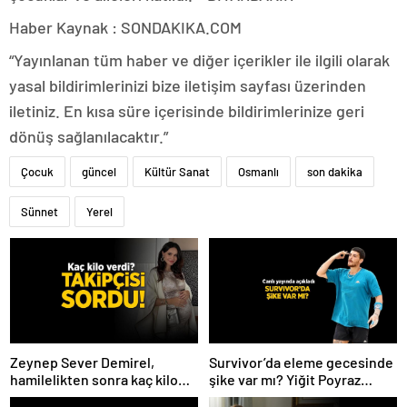
Haber Kaynak : SONDAKIKA.COM
“Yayınlanan tüm haber ve diğer içerikler ile ilgili olarak
yasal bildirimlerinizi bize iletişim sayfası üzerinden
iletiniz. En kısa süre içerisinde bildirimlerinize geri
dönüş sağlanılacaktır.”
Çocuk
güncel
Kültür Sanat
Osmanlı
son dakika
Sünnet
Yerel
Zeynep Sever Demirel,
Survivor’da eleme gecesinde
hamilelikten sonra kaç kilo
şike var mı? Yiğit Poyraz
verdiğini açıkladı! ‘Yaza kadar
düelloda Volkan’la