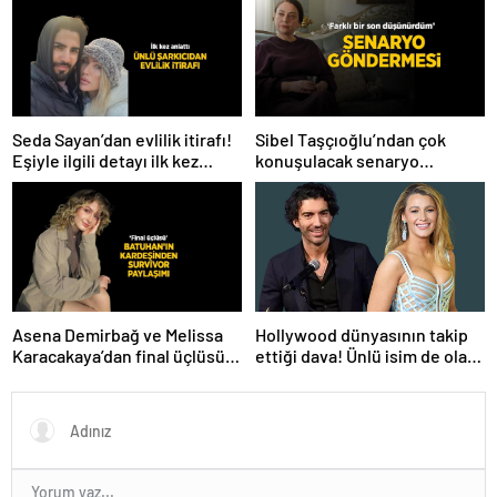
bakacağız artık’
yaşananları ilk kez anlattı!
Seda Sayan’dan evlilik itirafı!
Sibel Taşçıoğlu’ndan çok
Eşiyle ilgili detayı ilk kez
konuşulacak senaryo
anlattı
göndermesi! ‘Farklı bir son
düşünürdüm’
Hollywood dünyasının takip
Asena Demirbağ ve Melissa
ettiği dava! Ünlü isim de olaya
Karacakaya’dan final üçlüsü
karıştı
paylaşımı