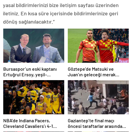
yasal bildirimlerinizi bize iletişim sayfası üzerinden
iletiniz. En kısa süre içerisinde bildirimlerinize geri
dönüş sağlanılacaktır.”
Bursaspor’un eski kaptanı
Göztepe’de Matsuki ve
Ertuğrul Ersoy, yeşil-
Juan’ın geleceği merak
beyazlılara geri döndü
konusu
NBA’de Indiana Pacers,
Gaziantep’te final maçı
Cleveland Cavaliers’ı 4-1
öncesi taraftarlar arasında
yenerek konferans finaline
tartışma çıktı