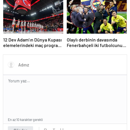
yükseldi
12 Dev Adam’ın Dünya Kupası
Olaylı derbinin davasında
elemelerindeki maç programı
Fenerbahçeli iki futbolcunun
belli oldu
zorla getirilmesi hükmedildi!
En az 10 karakter gerekli