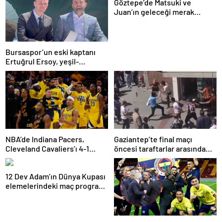
Göztepe’de Matsuki ve
Juan’ın geleceği merak
konusu
Bursaspor’un eski kaptanı
Ertuğrul Ersoy, yeşil-
beyazlılara geri döndü
NBA’de Indiana Pacers,
Gaziantep’te final maçı
Cleveland Cavaliers’ı 4-1
öncesi taraftarlar arasında
yenerek konferans finaline
tartışma çıktı
yükseldi
12 Dev Adam’ın Dünya Kupası
elemelerindeki maç programı
belli oldu