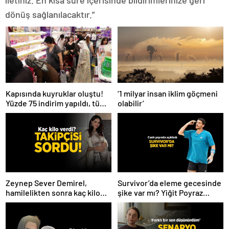
iletiniz. En kısa süre içerisinde bildirimlerinize geri
dönüş sağlanılacaktır.”
Kapısında kuyruklar oluştu!
‘1 milyar insan iklim göçmeni
Yüzde 75 indirim yapıldı, tüm
olabilir’
ürünler kapış kapış gitti
Zeynep Sever Demirel,
Survivor’da eleme gecesinde
hamilelikten sonra kaç kilo
şike var mı? Yiğit Poyraz
verdiğini açıkladı! ‘Yaza kadar
düelloda Volkan’la
bakacağız artık’
yaşananları ilk kez anlattı!