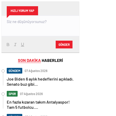
HIZLI YORUM YAP
GÖNDER
SON DAKİKA
HABERLERİ
GÜNDEM
07 Ağustos 2026
Joe Biden 6 aylık hedeflerini açıkladı.
Senato buz gibi…
SPOR
07 Ağustos 2026
En fazla kızaran takım Antalyaspor!
Tam 5 futbolcu….