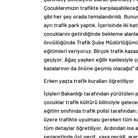
Çocuklarımızın trafikte karşılaşabileceğ
gibi her şey orada temalandırıldı. Bunun
ayrı trafik park yaptık. İçerisinde iki kat
çocuklarını getirdiğinde bekleme alanla
öncülüğünde Trafik Şube Müdürlüğümüzd
eğitimleri veriyoruz. Birçok trafik ka
geçiyor. Ağaç yaşken eğilir kaidesiyle ç
kazalarının da önüne geçmiş olacağız” d
Erken yaşta trafik kuralları öğretiliyor
İçişleri Bakanlığı tarafından yürütülen
çocuklar trafik kültürü bilinciyle gelec
eğitim sınıfında trafik polisi tarafında
üzere trafikte uyulması gereken tüm kur
tüm detaylar öğretiliyor. Ardından ise a
nezaretinde üst geçit, yaya geçidi, araç 