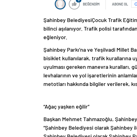
0
BEĞENDİM
ABONE OL
Şahinbey BelediyesiÇocuk Trafik Eğitim
bilinci aşılanıyor. Trafik polisi tarafı
eğleniyor.
Şahinbey Parkı’na ve Yeşilvadi Millet Bah
bisiklet kullanılarak, trafik kuralları
uyulması gereken manevra kuralları, gü
levhalarının ve yol işaretlerinin anlamla
metotları hakkında bilgiler verilerek, kısa
“Ağaç yaşken eğilir”
Başkan Mehmet Tahmazoğlu, Şahinbey İlçe
“Şahinbey Belediyesi olarak Şahinbey ilç
Şahinbey Belediyesi olarak Şahinbey Par