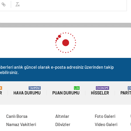
berleri anlık güncel olarak e-posta adresiniz üzerinden takip
ebilirsiniz.
K
TAHMİNİ
LİG
EKONOMİ
E
R
HAVA DURUMU
PUAN DURUMU
HISSELER
PARI
Canlı Borsa
Altınlar
Foto Galeri
Namaz Vakitleri
Dövizler
Video Galeri