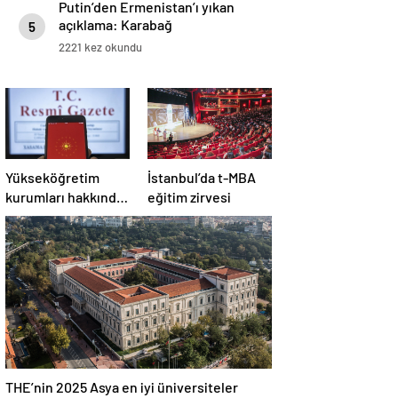
Putin’den Ermenistan’ı yıkan
açıklama: Karabağ
5
Azerbaycan’ın ayrılmaz bir
2221 kez okundu
parçasıdır!
Yükseköğretim
İstanbul’da t-MBA
kurumları hakkında
eğitim zirvesi
Cumhurbaşkanı
kararı Resmi
Gazete’de
THE’nin 2025 Asya en iyi üniversiteler