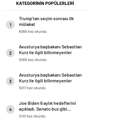
KATEGORİNİN POPÜLERLERİ
Trump’tan seçim sonrası ilk
mülakat
1
8066 kez okundu
Avusturya başbakanı Sebastian
Kurz ile ilgili bilinmeyenler
2
5068 kez okundu
Avusturya başbakanı Sebastian
Kurz ile ilgili bilinmeyenler
3
5017 kez okundu
Joe Biden 6 aylık hedeflerini
açıkladı. Senato buz gibi…
4
3147 kez okundu