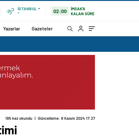
İMSAK'A
İSTANBUL
02:00
KALAN SÜRE
°
Yazarlar
Gazeteler
185 kez okundu
|
Güncelleme: 8 Kasım 2024 17:27
timi