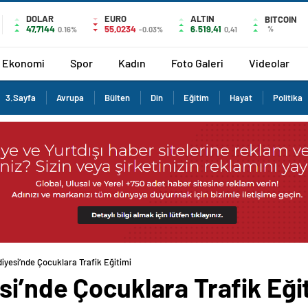
DOLAR
EURO
ALTIN
BITCOIN
47,7144
55,0234
6.519,41
%
0.16%
-0.03%
0,41
Ekonomi
Spor
Kadın
Foto Galeri
Videolar
3.Sayfa
Avrupa
Bülten
Din
Eğitim
Hayat
Politika
iyesi’nde Çocuklara Trafik Eğitimi
i’nde Çocuklara Trafik Eği