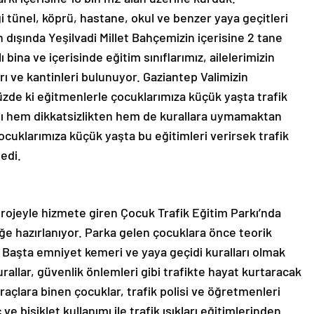
i tünel, köprü, hastane, okul ve benzer yaya geçitleri
 dışında Yeşilvadi Millet Bahçemizin içerisine 2 tane
lı bina ve içerisinde eğitim sınıflarımız, ailelerimizin
rı ve kantinleri bulunuyor. Gaziantep Valimizin
e ki eğitmenlerle çocuklarımıza küçük yaşta trafik
zası hem dikkatsizlikten hem de kurallara uymamaktan
ocuklarımıza küçük yaşta bu eğitimleri verirsek trafik
edi.
 projeyle hizmete giren Çocuk Trafik Eğitim Parkı’nda
eğe hazırlanıyor. Parka gelen çocuklara önce teorik
n; Başta emniyet kemeri ve yaya geçidi kuralları olmak
allar, güvenlik önlemleri gibi trafikte hayat kurtaracak
raçlara binen çocuklar, trafik polisi ve öğretmenleri
ve bisiklet kullanımı ile trafik ışıkları eğitimlerinden