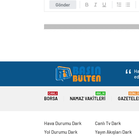
Gönder
Ha
ed
CANLI
ANLIK
GÜNLÜ
BORSA
NAMAZ VAKITLERI
GAZETELE
Hava Durumu Dark
Canlı Tv Dark
Yol Durumu Dark
Yayın Akışları Dark