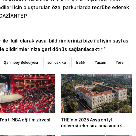
endileri için oluşturulan özel parkurlarda tecrübe ederek
– GAZİANTEP
le ilgili olarak yasal bildirimlerinizi bize iletişim sayfası
de bildirimlerinize geri dönüş sağlanılacaktır.”
Şahinbey Belediyesi
son dakika
Trafik
Yaşam
Yerel
l’da t-MBA eğitim zirvesi
THE’nin 2025 Asya en iyi
üniversiteler sıralamasında 4
Türk üniversitesi ilk 100’e girdi