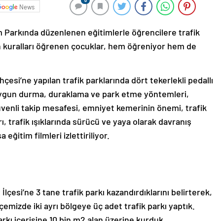
0
News
 Parkında düzenlenen eğitimlerle öğrencilere trafik
ndan kuralları öğrenen çocuklar, hem öğreniyor hem de
çesi’ne yapılan trafik parklarında dört tekerlekli pedallı
na uygun durma, duraklama ve park etme yöntemleri,
venli takip mesafesi, emniyet kemerinin önemi, trafik
rı, trafik ışıklarında sürücü ve yaya olarak davranış
 eğitim filmleri izlettiriliyor.
si’ne 3 tane trafik parkı kazandırdıklarını belirterek,
emizde iki ayrı bölgeye üç adet trafik parkı yaptık.
kı içerisine 10 bin m2 alan üzerine kurduk.