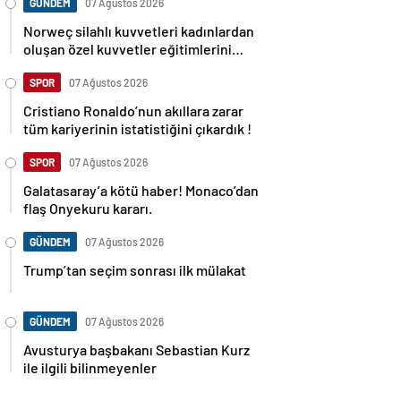
GÜNDEM
07 Ağustos 2026
Norweç silahlı kuvvetleri kadınlardan
oluşan özel kuvvetler eğitimlerini
başlattı.
SPOR
07 Ağustos 2026
Cristiano Ronaldo’nun akıllara zarar
tüm kariyerinin istatistiğini çıkardık !
SPOR
07 Ağustos 2026
Galatasaray’a kötü haber! Monaco’dan
flaş Onyekuru kararı.
GÜNDEM
07 Ağustos 2026
Trump’tan seçim sonrası ilk mülakat
GÜNDEM
07 Ağustos 2026
Avusturya başbakanı Sebastian Kurz
ile ilgili bilinmeyenler