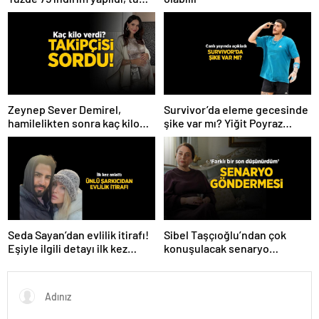
ürünler kapış kapış gitti
Zeynep Sever Demirel,
Survivor’da eleme gecesinde
hamilelikten sonra kaç kilo
şike var mı? Yiğit Poyraz
verdiğini açıkladı! ‘Yaza kadar
düelloda Volkan’la
bakacağız artık’
yaşananları ilk kez anlattı!
Seda Sayan’dan evlilik itirafı!
Sibel Taşçıoğlu’ndan çok
Eşiyle ilgili detayı ilk kez
konuşulacak senaryo
anlattı
göndermesi! ‘Farklı bir son
düşünürdüm’