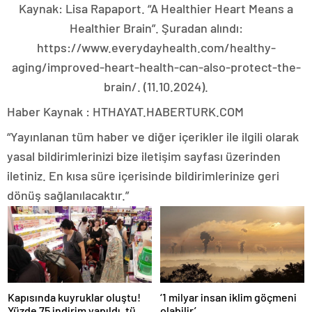
Kaynak: Lisa Rapaport. “A Healthier Heart Means a
Healthier Brain”. Şuradan alındı:
https://www.everydayhealth.com/healthy-
aging/improved-heart-health-can-also-protect-the-
brain/. (11.10.2024).
Haber Kaynak : HTHAYAT.HABERTURK.COM
“Yayınlanan tüm haber ve diğer içerikler ile ilgili olarak
yasal bildirimlerinizi bize iletişim sayfası üzerinden
iletiniz. En kısa süre içerisinde bildirimlerinize geri
dönüş sağlanılacaktır.”
Kapısında kuyruklar oluştu!
‘1 milyar insan iklim göçmeni
Yüzde 75 indirim yapıldı, tüm
olabilir’