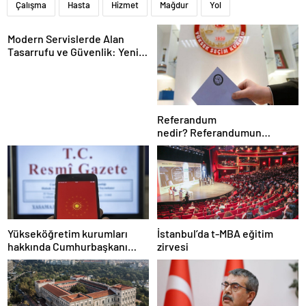
Çalışma
Hasta
Hizmet
Mağdur
Yol
Modern Servislerde Alan
Tasarrufu ve Güvenlik: Yeni
Nesil Lift Çözümleri
Referandum
nedir? Referandumun
yapılma nedenleri
Yükseköğretim kurumları
İstanbul’da t-MBA eğitim
hakkında Cumhurbaşkanı
zirvesi
kararı Resmi Gazete’de