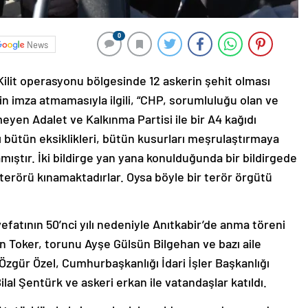
0
News
lit operasyonu bölgesinde 12 askerin şehit olması
n imza atmamasıyla ilgili, “CHP, sorumluluğu olan ve
eyen Adalet ve Kalkınma Partisi ile bir A4 kağıdı
rı bütün eksiklikleri, bütün kusurları meşrulaştırmaya
lamıştır. İki bildirge yan yana konulduğunda bir bildirgede
terörü kınamaktadırlar. Oysa böyle bir terör örgütü
atının 50’nci yılı nedeniyle Anıtkabir’de anma töreni
n Toker, torunu Ayşe Gülsün Bilgehan ve bazı aile
 Özgür Özel, Cumhurbaşkanlığı İdari İşler Başkanlığı
al Şentürk ve askeri erkan ile vatandaşlar katıldı.