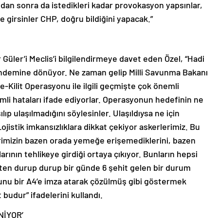
bundan sonra da istedikleri kadar provokasyon yapsınlar,
ine girsinler CHP, doğru bildiğini yapacak.”
Güler’i Meclis’i bilgilendirmeye davet eden Özel, “Hadi
ündemine dönüyor. Ne zaman gelip Milli Savunma Bakanı
e-Kilit Operasyonu ile ilgili geçmişte çok önemli
mli hataları ifade ediyorlar. Operasyonun hedefinin ne
p ulaşılmadığını söylesinler. Ulaşıldıysa ne için
jistik imkansızlıklara dikkat çekiyor askerlerimiz. Bu
rlerimizin bazen orada yemeğe erişemediklerini, bazen
larının tehlikeye girdiği ortaya çıkıyor. Bunların hepsi
ten durup durup bir günde 6 şehit gelen bir durum
unu bir A4’e imza atarak çözülmüş gibi göstermek
 budur” ifadelerini kullandı.
NİYOR’