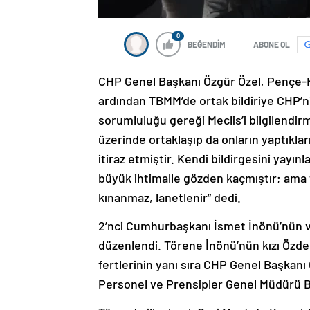
0
BEĞENDİM
ABONE OL
CHP Genel Başkanı Özgür Özel, Pençe-Ki
ardından TBMM’de ortak bildiriye CHP’ni
sorumluluğu gereği Meclis’i bilgilendirm
üzerinde ortaklaşıp da onların yaptıkla
itiraz etmiştir. Kendi bildirgesini yayın
büyük ihtimalle gözden kaçmıştır; ama 
kınanmaz, lanetlenir” dedi.
2’nci Cumhurbaşkanı İsmet İnönü’nün vef
düzenlendi. Törene İnönü’nün kızı Özde
fertlerinin yanı sıra CHP Genel Başkanı
Personel ve Prensipler Genel Müdürü Bil