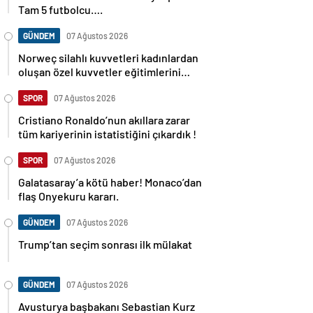
Tam 5 futbolcu….
GÜNDEM
07 Ağustos 2026
Norweç silahlı kuvvetleri kadınlardan
oluşan özel kuvvetler eğitimlerini
başlattı.
SPOR
07 Ağustos 2026
Cristiano Ronaldo’nun akıllara zarar
tüm kariyerinin istatistiğini çıkardık !
SPOR
07 Ağustos 2026
Galatasaray’a kötü haber! Monaco’dan
flaş Onyekuru kararı.
GÜNDEM
07 Ağustos 2026
Trump’tan seçim sonrası ilk mülakat
GÜNDEM
07 Ağustos 2026
Avusturya başbakanı Sebastian Kurz