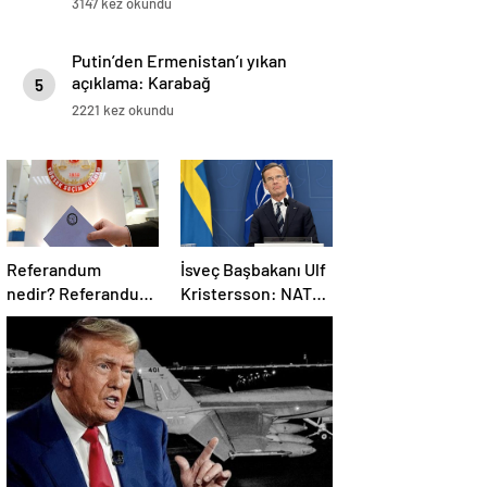
3147 kez okundu
Putin’den Ermenistan’ı yıkan
açıklama: Karabağ
5
Azerbaycan’ın ayrılmaz bir
2221 kez okundu
parçasıdır!
Referandum
İsveç Başbakanı Ulf
nedir? Referandumun
Kristersson: NATO
yapılma nedenleri
ülkeleri savunma
harcamalarını
artıracak