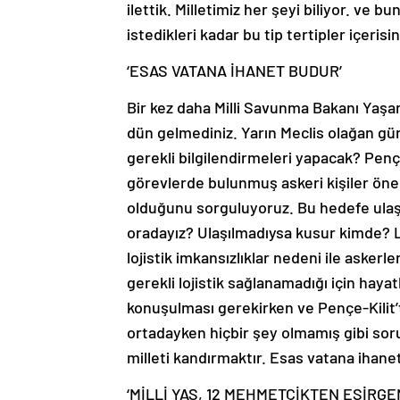
ilettik. Milletimiz her şeyi biliyor. ve 
istedikleri kadar bu tip tertipler içeris
‘ESAS VATANA İHANET BUDUR’
Bir kez daha Milli Savunma Bakanı Yaşar 
dün gelmediniz. Yarın Meclis olağan g
gerekli bilgilendirmeleri yapacak? Penç
görevlerde bulunmuş askeri kişiler öne
olduğunu sorguluyoruz. Bu hedefe ulaşılı
oradayız? Ulaşılmadıysa kusur kimde? Lo
lojistik imkansızlıklar nedeni ile aske
gerekli lojistik sağlanamadığı için hayat
konuşulması gerekirken ve Pençe-Kilit’
ortadayken hiçbir şey olmamış gibi sor
milleti kandırmaktır. Esas vatana ihanet
‘MİLLİ YAS, 12 MEHMETÇİKTEN ESİRGE