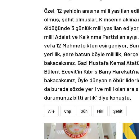
Özel, 12 şehidin anısına milli yas ilan e
ölmüş, şehit olmuşlar. Kimsenin aklına 
öldüğünde 3 günlük milli yas ilan ediyor
milli Adalet ve Kalkınma Partisi anlayışı
vefa 12 Mehmetçikten esirgeniyor. Buna d
yerlilik, yere batsın böyle millilik. Gerç
bakacaksınız. Gazi Mustafa Kemal Atatü
Bülent Ecevit’in Kıbrıs Barış Harekatı
bakacaksınız. Öyle dünyanın öbür liderle
da burada sözde yerli ve milli olanlara
durumunuz bitti artık” diye konuştu.
Aile
Chp
Gün
Milli
Şehit