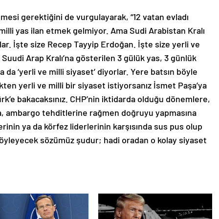
dilmesi gerektiğini de vurgulayarak, “12 vatan evladı
milli yas ilan etmek gelmiyor. Ama Sudi Arabistan Kralı
lar. İşte size Recep Tayyip Erdoğan. İşte size yerli ve
. Suudi Arap Kralı’na gösterilen 3 gülük yas, 3 günlük
a ‘yerli ve milli siyaset’ diyorlar. Yere batsın böyle
ekten yerli ve milli bir siyaset istiyorsanız İsmet Paşa’ya
rk’e bakacaksınız. CHP’nin iktidarda olduğu dönemlere,
’na, ambargo tehditlerine rağmen doğruyu yapmasına
rinin ya da körfez liderlerinin karşısında sus pus olup
 söyleyecek sözümüz şudur; hadi oradan o kolay siyaset