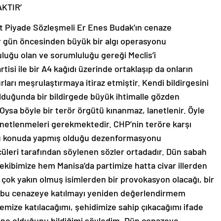
KTIR’
hit Piyade Sözleşmeli Er Enes Budak’ın cenaze
 bir gün öncesinden büyük bir algı operasyonu
uluğu olan ve sorumluluğu gereği Meclis’i
isi ile bir A4 kağıdı üzerinde ortaklaşıp da onların
rları meşrulaştırmaya itiraz etmiştir. Kendi bildirgesini
nulduğunda bir bildirgede büyük ihtimalle gözden
Oysa böyle bir terör örgütü kınanmaz, lanetlenir. Öyle
anetlenmeleri gerekmektedir. CHP’nin teröre karşı
i bu konuda yapmış olduğu dezenformasyonu
cüleri tarafından söylenen sözler ortadadır. Dün sabah
kibimize hem Manisa’da partimize hatta civar illerden
 çok yakın olmuş isimlerden bir provokasyon olacağı, bir
na bu cenazeye katılmayı yeniden değerlendirmem
mize katılacağımı, şehidimize sahip çıkacağımı ifade
 ne olduğunu bildiğimi söyledim. Dün cenazeye