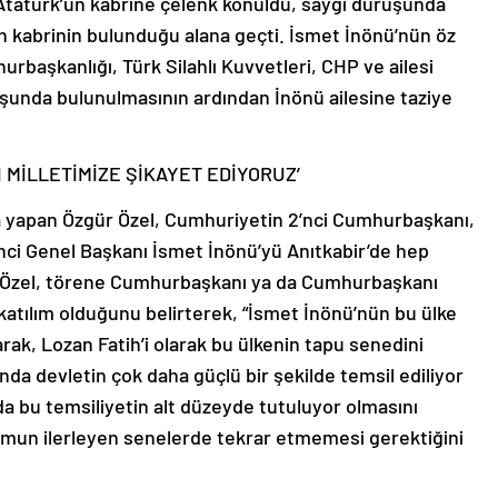
Atatürk’ün kabrine çelenk konuldu, saygı duruşunda
 kabrinin bulunduğu alana geçti. İsmet İnönü’nün öz
başkanlığı, Türk Silahlı Kuvvetleri, CHP ve ailesi
uşunda bulunulmasının ardından İnönü ailesine taziye
 MİLLETİMİZE ŞİKAYET EDİYORUZ’
a yapan Özgür Özel, Cumhuriyetin 2’nci Cumhurbaşkanı,
inci Genel Başkanı İsmet İnönü’yü Anıtkabir’de hep
edi. Özel, törene Cumhurbaşkanı ya da Cumhurbaşkanı
katılım olduğunu belirterek, “İsmet İnönü’nün bu ülke
yarak, Lozan Fatih’i olarak bu ülkenin tapu senedini
ında devletin çok daha güçlü bir şekilde temsil ediliyor
a bu temsiliyetin alt düzeyde tutuluyor olmasını
umun ilerleyen senelerde tekrar etmemesi gerektiğini