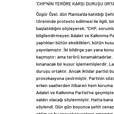
‘CHP’NİN TERÖRE KARŞI DURUŞU ORTA
Özgür Özel, dün Manisa’da katıldığı Şe
töreninde protesto edilmesi ile ilgili,
başlatıldığını söyleyerek, “CHP, soruml
bilgilendirmeyen Adalet ve Kalkınma Part
yaptıkları bütün eksiklikleri, bütün kusu
yayınlamıştır. İki bildirge yan yana ko
kaçmıştır; ama terörü kınamaktadırlar. 
kınanacak bir kusur işlememişlerdir. L
duruşu ortaktır. Ancak iktidar partis
provokasyona çevirmiştir. Partinin söz
erken saatlerden itibaren hem koruma e
Adalet ve Kalkınma Partisi’ne geçmişte
saldırı olacağı söylenmiştir. Hatta ba
söylendi. Dün gün boyunca şehit cenaze
ettim ve bu provokasyonların amacının