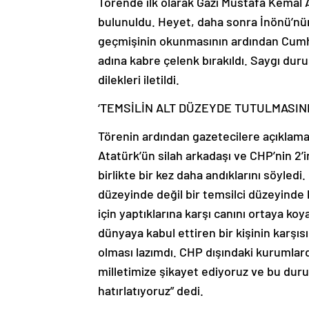
Törende ilk olarak Gazi Mustafa Kemal 
bulunuldu. Heyet, daha sonra İnönü’nün
geçmişinin okunmasının ardından Cumhur
adına kabre çelenk bırakıldı. Saygı dur
dilekleri iletildi.
‘TEMSİLİN ALT DÜZEYDE TUTULMASINI
Törenin ardından gazetecilere açıklam
Atatürk’ün silah arkadaşı ve CHP’nin 2’
birlikte bir kez daha andıklarını söyl
düzeyinde değil bir temsilci düzeyinde 
için yaptıklarına karşı canını ortaya ko
dünyaya kabul ettiren bir kişinin karşıs
olması lazımdı. CHP dışındaki kurumlard
milletimize şikayet ediyoruz ve bu dur
hatırlatıyoruz” dedi.