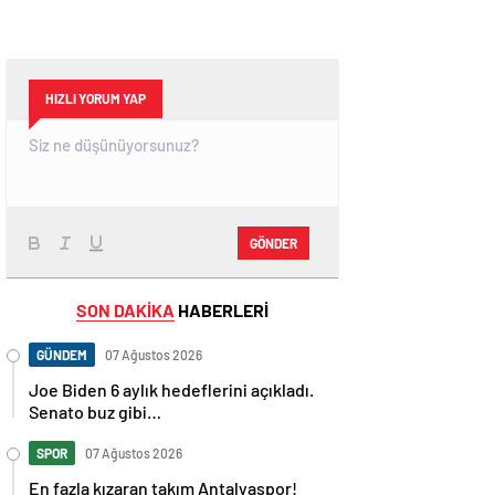
HIZLI YORUM YAP
GÖNDER
SON DAKİKA
HABERLERİ
GÜNDEM
07 Ağustos 2026
Joe Biden 6 aylık hedeflerini açıkladı.
Senato buz gibi…
SPOR
07 Ağustos 2026
En fazla kızaran takım Antalyaspor!