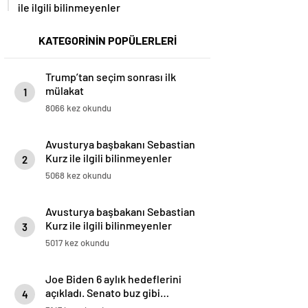
ile ilgili bilinmeyenler
KATEGORİNİN POPÜLERLERİ
Trump’tan seçim sonrası ilk
mülakat
1
8066 kez okundu
Avusturya başbakanı Sebastian
Kurz ile ilgili bilinmeyenler
2
5068 kez okundu
Avusturya başbakanı Sebastian
Kurz ile ilgili bilinmeyenler
3
5017 kez okundu
Joe Biden 6 aylık hedeflerini
açıkladı. Senato buz gibi…
4