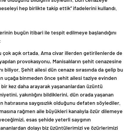
seleyi hep birlikte takip ettik” ifadelerini kullandı.
erinin bugün itibari ile tespit edilmeye başlandığını
:
ğu çok açık ortada. Ama civar illerden getirilenlerde de
 yapılan provokasyonu, Manisalıların şehit cenazesine
nı biliyor. Şehit ailesi dün cenaze sırasında da gelip bu
Dün uçağa binmeden önce şehit ailesi taziye evinden
 bir kez daha arayarak yaşananlardan üzüntü
iyetini, yakınlığını bildiklerini, dün orada yaşanan
’in hatırasına saygısızlık olduğunu defaten söylediler.
mamasına rağmen aile büyükleri kanalıyla özür dilemeye
yeceğimizi, esas şehide yeterli saygının
anlardan dolayı biz üzüntülerimizi ve özürlerimizi