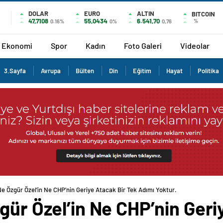
DOLAR
EURO
ALTIN
BITCOIN
47,7108
55,0434
6.541,70
%
0.16%
0%
0,76
Ekonomi
Spor
Kadın
Foto Galeri
Videolar
3.Sayfa
Avrupa
Bülten
Din
Eğitim
Hayat
Politika
Ne Özgür Özel’in Ne CHP’nin Geriye Atacak Bir Tek Adımı Yoktur.
gür Özel’in Ne CHP’nin Geri