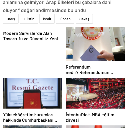
anlamına gelmiyor. Arap ülkeleri bu çabalara dahil
oluyor.” değerlendirmesinde bulundu.
Barış
Filistin
İsrail
lübnan
Savaş
Modern Servislerde Alan
Tasarrufu ve Güvenlik: Yeni
Nesil Lift Çözümleri
Referandum
nedir? Referandumun
yapılma nedenleri
Yükseköğretim kurumları
İstanbul’da t-MBA eğitim
hakkında Cumhurbaşkanı
zirvesi
kararı Resmi Gazete’de