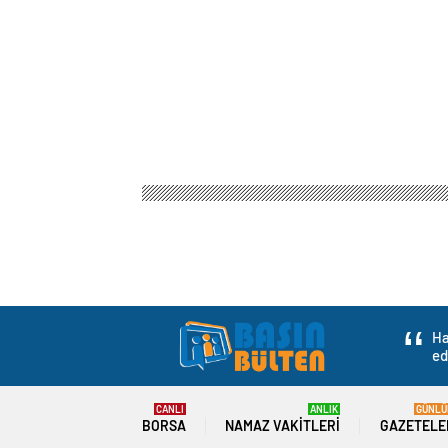
Basın Bülteni
Gündem
Eğitim
Cumhuriyet Haf
Cumhuriyet Haftas