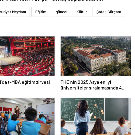
uriyet Meydanı
Eğitim
güncel
Kültür
Şafak Gürçam
l’da t-MBA eğitim zirvesi
THE’nin 2025 Asya en iyi
üniversiteler sıralamasında 4
Türk üniversitesi ilk 100’e girdi