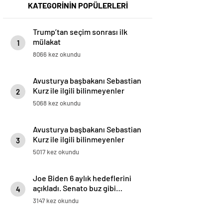
KATEGORİNİN POPÜLERLERİ
Trump’tan seçim sonrası ilk
mülakat
1
8066 kez okundu
Avusturya başbakanı Sebastian
Kurz ile ilgili bilinmeyenler
2
5068 kez okundu
Avusturya başbakanı Sebastian
Kurz ile ilgili bilinmeyenler
3
5017 kez okundu
Joe Biden 6 aylık hedeflerini
açıkladı. Senato buz gibi…
4
3147 kez okundu