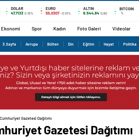
DOLAR
EURO
ALTIN
BITCOIN
47,7133
55,0307
6.544,84
%
0.16%
-0.01%
0,80
Ekonomi
Spor
Kadın
Foto Galeri
Videolar
3.Sayfa
Avrupa
Bülten
Din
Eğitim
Hayat
Politika
Cumhuriyet Gazetesi Dağıtımı
huriyet Gazetesi Dağıtımı