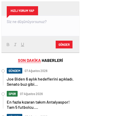
HIZLI YORUM YAP
GÖNDER
SON DAKİKA
HABERLERİ
GÜNDEM
07 Ağustos 2026
Joe Biden 6 aylık hedeflerini açıkladı.
Senato buz gibi…
SPOR
07 Ağustos 2026
En fazla kızaran takım Antalyaspor!
Tam 5 futbolcu….