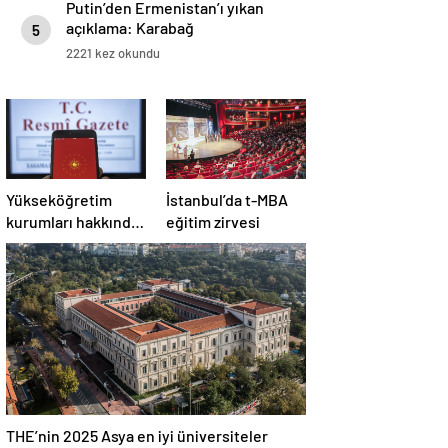
Putin’den Ermenistan’ı yıkan
açıklama: Karabağ
5
Azerbaycan’ın ayrılmaz bir
2221 kez okundu
parçasıdır!
Yükseköğretim
İstanbul’da t-MBA
kurumları hakkında
eğitim zirvesi
Cumhurbaşkanı
kararı Resmi
Gazete’de
THE’nin 2025 Asya en iyi üniversiteler