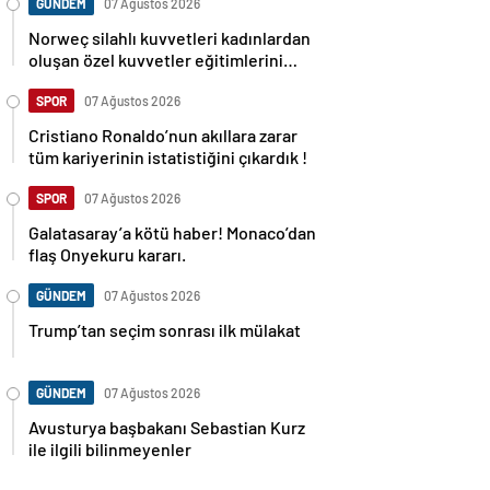
GÜNDEM
07 Ağustos 2026
Norweç silahlı kuvvetleri kadınlardan
oluşan özel kuvvetler eğitimlerini
başlattı.
SPOR
07 Ağustos 2026
Cristiano Ronaldo’nun akıllara zarar
tüm kariyerinin istatistiğini çıkardık !
SPOR
07 Ağustos 2026
Galatasaray’a kötü haber! Monaco’dan
flaş Onyekuru kararı.
GÜNDEM
07 Ağustos 2026
Trump’tan seçim sonrası ilk mülakat
GÜNDEM
07 Ağustos 2026
Avusturya başbakanı Sebastian Kurz
ile ilgili bilinmeyenler