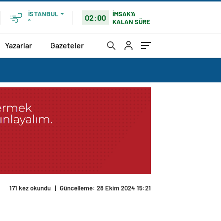
İMSAK'A
İSTANBUL
02:00
KALAN SÜRE
°
Yazarlar
Gazeteler