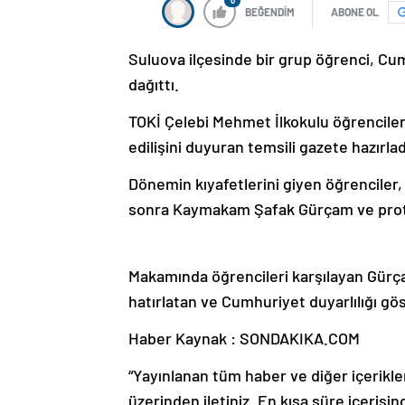
0
BEĞENDİM
ABONE OL
Suluova ilçesinde bir grup öğrenci, Cumh
dağıttı.
TOKİ Çelebi Mehmet İlkokulu öğrenciler
edilişini duyuran temsili gazete hazırlad
Dönemin kıyafetlerini giyen öğrenciler
sonra Kaymakam Şafak Gürçam ve proto
Makamında öğrencileri karşılayan Gürçam
hatırlatan ve Cumhuriyet duyarlılığı gö
Haber Kaynak : SONDAKIKA.COM
“Yayınlanan tüm haber ve diğer içerikler i
üzerinden iletiniz. En kısa süre içerisin