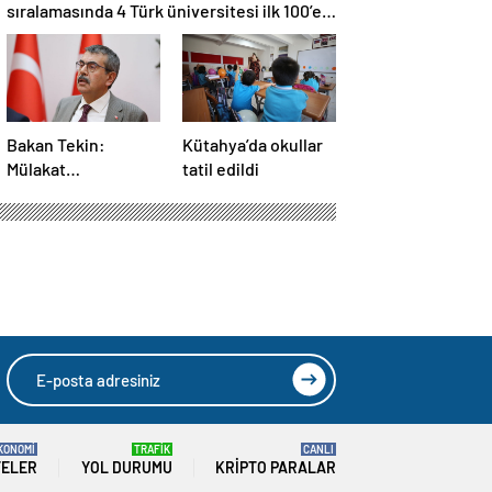
sıralamasında 4 Türk üniversitesi ilk 100’e
girdi
Bakan Tekin:
Kütahya’da okullar
Mülakat
tatil edildi
mekanizması
tamamen kalkıyor
HIZLI YORUM YAP