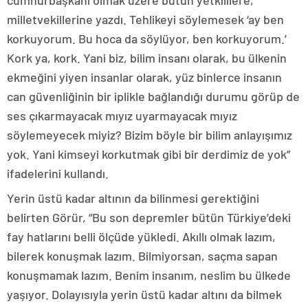
cumhurbaşkanı olmak üzere bütün yetkililere,
milletvekillerine yazdı. Tehlikeyi söylemesek ‘ay ben
korkuyorum. Bu hoca da söylüyor, ben korkuyorum.’
Kork ya, kork. Yani biz, bilim insanı olarak, bu ülkenin
ekmeğini yiyen insanlar olarak, yüz binlerce insanın
can güvenliğinin bir iplikle bağlandığı durumu görüp de
ses çıkarmayacak mıyız uyarmayacak mıyız
söylemeyecek miyiz? Bizim böyle bir bilim anlayışımız
yok. Yani kimseyi korkutmak gibi bir derdimiz de yok”
ifadelerini kullandı.
Yerin üstü kadar altının da bilinmesi gerektiğini
belirten Görür, “Bu son depremler bütün Türkiye’deki
fay hatlarını belli ölçüde yükledi. Akıllı olmak lazım,
bilerek konuşmak lazım. Bilmiyorsan, saçma sapan
konuşmamak lazım. Benim insanım, neslim bu ülkede
yaşıyor. Dolayısıyla yerin üstü kadar altını da bilmek