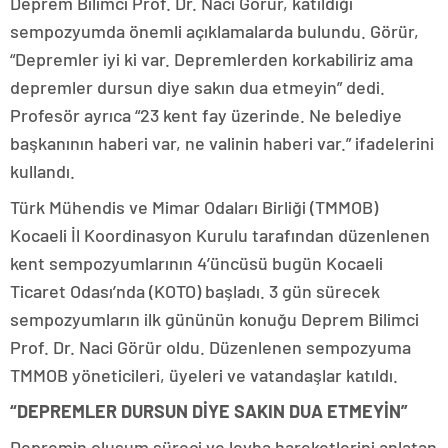
Deprem Bilimci Prof. Dr. Naci Görür, katıldığı
sempozyumda önemli açıklamalarda bulundu. Görür,
“Depremler iyi ki var. Depremlerden korkabiliriz ama
depremler dursun diye sakın dua etmeyin” dedi.
Profesör ayrıca “23 kent fay üzerinde. Ne belediye
başkanının haberi var, ne valinin haberi var.” ifadelerini
kullandı.
Türk Mühendis ve Mimar Odaları Birliği (TMMOB)
Kocaeli İl Koordinasyon Kurulu tarafından düzenlenen
kent sempozyumlarının 4’üncüsü bugün Kocaeli
Ticaret Odası’nda (KOTO) başladı. 3 gün sürecek
sempozyumların ilk gününün konuğu Deprem Bilimci
Prof. Dr. Naci Görür oldu. Düzenlenen sempozyuma
TMMOB yöneticileri, üyeleri ve vatandaşlar katıldı.
“DEPREMLER DURSUN DİYE SAKIN DUA ETMEYİN”
Depremin oluşum süreci ve levha hareketlerini anlatan