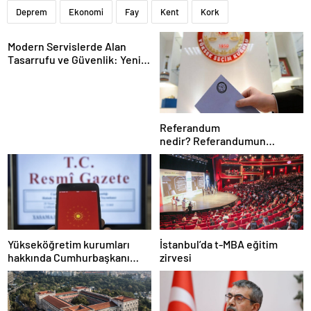
Deprem
Ekonomi
Fay
Kent
Kork
Modern Servislerde Alan
Tasarrufu ve Güvenlik: Yeni
Nesil Lift Çözümleri
Referandum
nedir? Referandumun
yapılma nedenleri
Yükseköğretim kurumları
İstanbul’da t-MBA eğitim
hakkında Cumhurbaşkanı
zirvesi
kararı Resmi Gazete’de