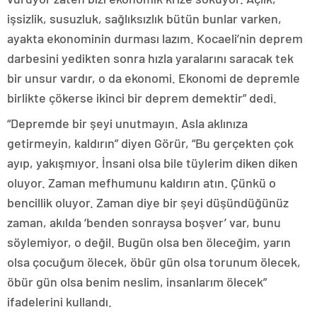
işsizlik, susuzluk, sağlıksızlık bütün bunlar varken,
ayakta ekonominin durması lazım. Kocaeli’nin deprem
darbesini yedikten sonra hızla yaralarını saracak tek
bir unsur vardır, o da ekonomi. Ekonomi de depremle
birlikte çökerse ikinci bir deprem demektir” dedi.
“Depremde bir şeyi unutmayın. Asla aklınıza
getirmeyin, kaldırın” diyen Görür, “Bu gerçekten çok
ayıp, yakışmıyor. İnsani olsa bile tüylerim diken diken
oluyor. Zaman mefhumunu kaldırın atın. Çünkü o
bencillik oluyor. Zaman diye bir şeyi düşündüğünüz
zaman, akılda ‘benden sonraysa boşver’ var, bunu
söylemiyor, o değil. Bugün olsa ben öleceğim, yarın
olsa çocuğum ölecek, öbür gün olsa torunum ölecek,
öbür gün olsa benim neslim, insanlarım ölecek”
ifadelerini kullandı.