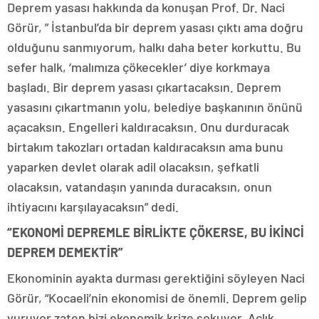
Deprem yasası hakkında da konuşan Prof. Dr. Naci
Görür, ” İstanbul’da bir deprem yasası çıktı ama doğru
olduğunu sanmıyorum, halkı daha beter korkuttu. Bu
sefer halk, ‘malımıza çökecekler’ diye korkmaya
başladı. Bir deprem yasası çıkartacaksın. Deprem
yasasını çıkartmanın yolu, belediye başkanının önünü
açacaksın. Engelleri kaldıracaksın. Onu durduracak
birtakım takozları ortadan kaldıracaksın ama bunu
yaparken devlet olarak adil olacaksın, şefkatli
olacaksın, vatandaşın yanında duracaksın, onun
ihtiyacını karşılayacaksın” dedi.
“EKONOMİ DEPREMLE BİRLİKTE ÇÖKERSE, BU İKİNCİ
DEPREM DEMEKTİR”
Ekonominin ayakta durması gerektiğini söyleyen Naci
Görür, “Kocaeli’nin ekonomisi de önemli. Deprem gelip
vuruyor zaten bizi ekonomik krize sokuyor. Açlık,