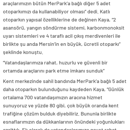
araçlarımızın bütün MerPark’a bağlı diğer 5 adet
otoparkımızı da kullanabiliyor olması” dedi. Katlı
otoparkın yapısal özelliklerine de değinen Kaya, “2
asansörü, yangın söndürme sistemi, karbonmonoksit
uyarı sistemleri ve 4 taraflı acil çıkış merdivenleri ile
birlikte şu anda Mersin’in en büyük, ücretli otoparkı”
şeklinde konuştu.
“Vatandaşlarımıza rahat, huzurlu ve güvenli bir
ortamda araçlarını park etme imkanı sunduk”
Kent merkezinde sahil bandında MerPark’a bağlı 5 adet
daha otoparkın bulunduğunu kaydeden Kaya, “Günlük
ortalama 700 vatandaşımızın aracına hizmet
sunuyoruz ve yüzde 80 gibi, çok büyük oranda kent
trafiğine çözüm bulduk diyebiliriz. Bununla birlikte
esnaflarımızın da dükkanlarının önündeki yoğunlukları
azalttık. Ek olarak da vatandaşlarımıza gayet rahat,