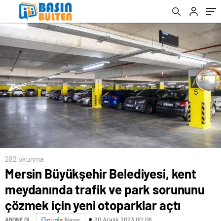
için yeni otoparklar açtı
282 okunma
Mersin Büyükşehir Belediyesi, kent
meydanında trafik ve park sorununu
çözmek için yeni otoparklar açtı
30 Aralık 2023 00:06
ABONE OL
News