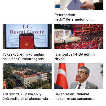
Referandum
nedir? Referandumun
yapılma nedenleri
Yükseköğretim kurumları
İstanbul’da t-MBA eğitim
hakkında Cumhurbaşkanı
zirvesi
kararı Resmi Gazete’de
THE’nin 2025 Asya en iyi
Bakan Tekin: Mülakat
üniversiteler sıralamasında 4
mekanizması tamamen
Türk üniversitesi ilk 100’e
kalkıyor