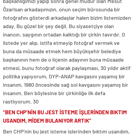
başkanlığımızı yapıp sonra genel müdür olan Mesut
Özarlsan arkadaşımızın, onun seçim bürosunda bir
fotoğrafını gösterdi arkadaşlar halen bizim listemizden
aday. Bu güzel bir şey değil. Bu siyasetçiye olan
inancın, saygının ortadan kalktığı bir çirkin tavırdır. O
listede yer alıp, istifa etmeyip fotoğraf vermek ve
buna da müsaade etmek hem büyükşehir belediye
başkanının hem de o ilçenin adayının buna müsaade
etmesi, bunu fotoğraf olarak paylaşması, 30 yıldır aktif
politika yapıyorum, DYP-ANAP kavgasını yaşamış bir
insanım, 1980 öncesinde sağ sol kavgasını yaşamış bir
insanım. Ben böylesine bir çirkinliğe ilk defa
rastlıyorum. 30
“BEN CHP’NİN BU JEST İSTEME İŞLERİNDEN BIKTIM
USANDIM, MİDEM BULANIYOR ARTIK”
Ben CHP’nin bu jest isteme işlerinden bıktım usandım,