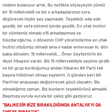
midem bulanıyor artık. Bu netlikte söyleyeyim çünkü
bir 15 milletvekili ve biz o arkadaşlarımızı zora
düşürecek hiçbir şey yapmadık. Teşekkür ede ede
gezdik, bir vefa sistemi içinde gezdik. En ufak incitici
bir cümlemiz olmadı o15 arkadaşımıza ve
Kılıçdaroğlu’na, o dönemin CHP yöneticilerine en ufak
incitici sözümüz olmadı ama o kadar enteresan ki, dön
baba dönelim, 15 milletvekili… Ömer Seyfettin’in bir
diyet hikayesi vardır. Biz 15 milletvekiliyle seçime girdik
ve bir grup kurduğumuz andan itibaren AK Parti tek
başına hükümet olmayı kaybetti. O günden beri AK
Parti’nin anayasayı değiştirecek gücü olacaktı. Biz
olmadığımız zaman. Biz bunların teşekkürünü almadık.
Başımıza vurula vurula bir çekiç gibi geziyoruz.
“BALIKESİR BİZE BIRAKILDIĞINDA ANTALYA’YI DA
CHP’YE BIRAKTIK”