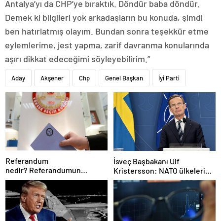
Antalya’yı da CHP’ye bıraktık. Döndür baba döndür.
Demek ki bilgileri yok arkadaşların bu konuda, şimdi
ben hatırlatmış olayım. Bundan sonra teşekkür etme
eylemlerime, jest yapma, zarif davranma konularında
aşırı dikkat edeceğimi söyleyebilirim.”
Aday
Akşener
Chp
Genel Başkan
İyi Parti
Referandum
İsveç Başbakanı Ulf
nedir? Referandumun
Kristersson: NATO ülkeleri
yapılma nedenleri
savunma harcamalarını
artıracak