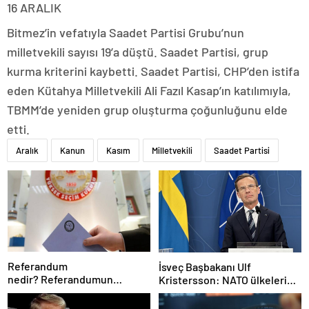
16 ARALIK
Bitmez’in vefatıyla Saadet Partisi Grubu’nun
milletvekili sayısı 19’a düştü. Saadet Partisi, grup
kurma kriterini kaybetti. Saadet Partisi, CHP’den istifa
eden Kütahya Milletvekili Ali Fazıl Kasap’ın katılımıyla,
TBMM’de yeniden grup oluşturma çoğunluğunu elde
etti.
Aralık
Kanun
Kasım
Milletvekili
Saadet Partisi
Referandum
İsveç Başbakanı Ulf
nedir? Referandumun
Kristersson: NATO ülkeleri
yapılma nedenleri
savunma harcamalarını
artıracak