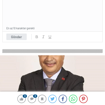
En az 10 karakter gerekli
Gönder
0
0
0
0