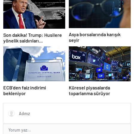
Asya borsalarında karışık
Son dakika! Trump: Husilere
seyir
yönelik saldırıları
durduruyoruz
ECB’den faiz indirimi
Küresel piyasalarda
bekleniyor
toparlanma sürüyor