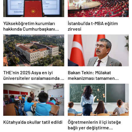
Yükseköğretim kurumları
İstanbul’da t-MBA eğitim
hakkında Cumhurbaşkanı
zirvesi
kararı Resmi Gazete’de
THE’nin 2025 Asya en iyi
Bakan Tekin: Mülakat
üniversiteler sıralamasında 4
mekanizması tamamen
Türk üniversitesi ilk 100’e
kalkıyor
girdi
Kütahya’da okullar tatil edildi
Öğretmenlerin il içi isteğe
bağlı yer değiştirme