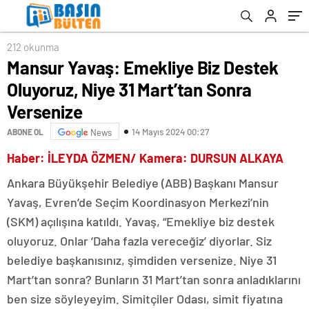
212 okunma
Mansur Yavaş: Emekliye Biz Destek
Oluyoruz, Niye 31 Mart’tan Sonra
Versenize
14 Mayıs 2024 00:27
ABONE OL
News
Haber: İLEYDA ÖZMEN/ Kamera: DURSUN ALKAYA
Ankara Büyükşehir Belediye (ABB) Başkanı Mansur
Yavaş, Evren’de Seçim Koordinasyon Merkezi’nin
(SKM) açılışına katıldı. Yavaş, “Emekliye biz destek
oluyoruz. Onlar ‘Daha fazla vereceğiz’ diyorlar. Siz
belediye başkanısınız, şimdiden versenize. Niye 31
Mart’tan sonra? Bunların 31 Mart’tan sonra anladıklarını
ben size söyleyeyim. Simitçiler Odası, simit fiyatına