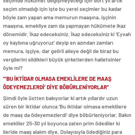
seçimde hükümet değişmeyeceği için dört yıl artık
seçim olmadığı için işte bu yerel seçimler bu kadar
böyle zam yapan ama memurun maaşına, işçinin
maaşına, emekliye zam da yapmayan hükümete ikaz
dönemidir. İkaz edeceksiniz. İkaz edeceksiniz ki ‘Eyvah
oy kaybına uğruyoruz’ deyip en azından zamları
memura, işçiye, dar gelirli aileye değil de biraz bu
vergilerini sildikleri büyük şirketlerden halletsinler
öyle mi?
“‘BU İKTİDAR OLMASA EMEKLİLERE DE MAAŞ
ÖDEYEMEZLERDİ’ DİYE BÖBÜRLENİYORLAR”
Şimdi öyle üstten bakıyorlar ki artık yıllardır uzun
süren bir iktidar olunca ‘Bu iktidar olmasa emeklilere
de maaş da ödeyemezlerdi’ diye böbürleniyorlar. Bakın
emekliler 25-30 yıl boyunca zaten prim ödediler ki
ileride maaş alalım diye. Dolayısıyla ödediğiniz para