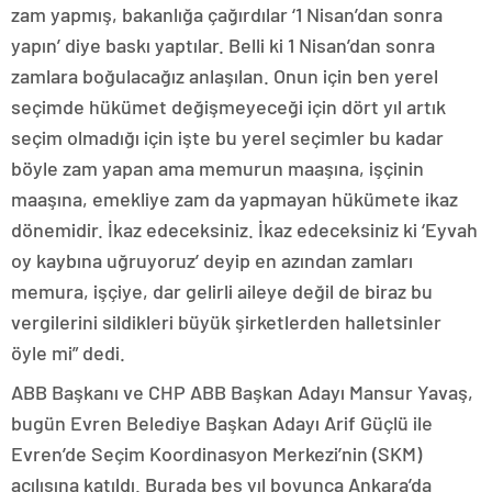
zam yapmış, bakanlığa çağırdılar ‘1 Nisan’dan sonra
yapın’ diye baskı yaptılar. Belli ki 1 Nisan’dan sonra
zamlara boğulacağız anlaşılan. Onun için ben yerel
seçimde hükümet değişmeyeceği için dört yıl artık
seçim olmadığı için işte bu yerel seçimler bu kadar
böyle zam yapan ama memurun maaşına, işçinin
maaşına, emekliye zam da yapmayan hükümete ikaz
dönemidir. İkaz edeceksiniz. İkaz edeceksiniz ki ‘Eyvah
oy kaybına uğruyoruz’ deyip en azından zamları
memura, işçiye, dar gelirli aileye değil de biraz bu
vergilerini sildikleri büyük şirketlerden halletsinler
öyle mi” dedi.
ABB Başkanı ve CHP ABB Başkan Adayı Mansur Yavaş,
bugün Evren Belediye Başkan Adayı Arif Güçlü ile
Evren’de Seçim Koordinasyon Merkezi’nin (SKM)
açılışına katıldı. Burada beş yıl boyunca Ankara’da