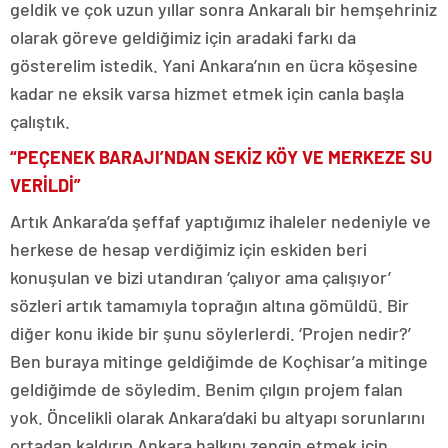
geldik ve çok uzun yıllar sonra Ankaralı bir hemşehriniz
olarak göreve geldiğimiz için aradaki farkı da
gösterelim istedik. Yani Ankara’nın en ücra köşesine
kadar ne eksik varsa hizmet etmek için canla başla
çalıştık.
“PEÇENEK BARAJI’NDAN SEKİZ KÖY VE MERKEZE SU
VERİLDİ”
Artık Ankara’da şeffaf yaptığımız ihaleler nedeniyle ve
herkese de hesap verdiğimiz için eskiden beri
konuşulan ve bizi utandıran ‘çalıyor ama çalışıyor’
sözleri artık tamamıyla toprağın altına gömüldü. Bir
diğer konu ikide bir şunu söylerlerdi. ‘Projen nedir?’
Ben buraya mitinge geldiğimde de Koçhisar’a mitinge
geldiğimde de söyledim. Benim çılgın projem falan
yok. Öncelikli olarak Ankara’daki bu altyapı sorunlarını
ortadan kaldırıp Ankara halkını zengin etmek için