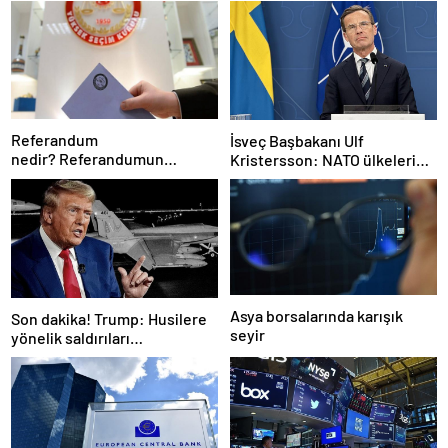
Referandum
İsveç Başbakanı Ulf
nedir? Referandumun
Kristersson: NATO ülkeleri
yapılma nedenleri
savunma harcamalarını
artıracak
Asya borsalarında karışık
Son dakika! Trump: Husilere
seyir
yönelik saldırıları
durduruyoruz