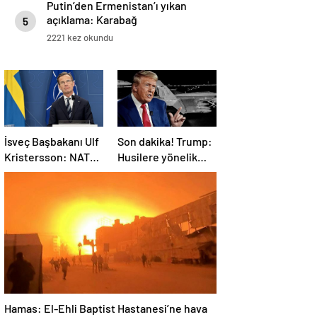
Putin’den Ermenistan’ı yıkan
açıklama: Karabağ
5
Azerbaycan’ın ayrılmaz bir
2221 kez okundu
parçasıdır!
İsveç Başbakanı Ulf
Son dakika! Trump:
Kristersson: NATO
Husilere yönelik
ülkeleri savunma
saldırıları
harcamalarını
durduruyoruz
artıracak
Hamas: El-Ehli Baptist Hastanesi’ne hava