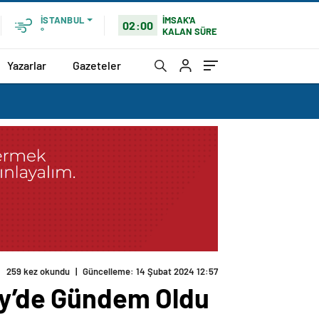
İMSAK'A
İSTANBUL
02:00
KALAN SÜRE
°
Yazarlar
Gazeteler
259 kez okundu
|
Güncelleme: 14 Şubat 2024 12:57
köy’de Gündem Oldu