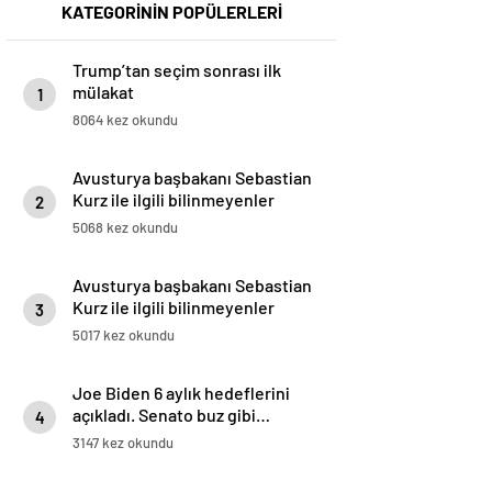
KATEGORİNİN POPÜLERLERİ
Trump’tan seçim sonrası ilk
mülakat
1
8064 kez okundu
Avusturya başbakanı Sebastian
Kurz ile ilgili bilinmeyenler
2
5068 kez okundu
Avusturya başbakanı Sebastian
Kurz ile ilgili bilinmeyenler
3
5017 kez okundu
Joe Biden 6 aylık hedeflerini
açıkladı. Senato buz gibi…
4
3147 kez okundu