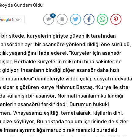
0
News
r sitede, kuryelerin girişte güvenlik tarafından
asansörden ayrı bir asansöre yönlendirildiği öne sürüldü.
ılık yaşandığını ifade ederek “Kuryeler için asansör
kmışlar. Herhalde kuryelerin mikrobu bina sakinlerine
idiyor, insanların bindiği diğer asansör daha hızlı
 insan muamelesi” cümleleriyle video çekip sosyal medyada
e sipariş götüren kurye Mahmut Baştaş, “Kurye ile site
a kullanışlı bir asansör. Normal insanların kullandığı
elenlerin asansörü farklı” dedi. Durumun hukuki
n, “Anayasamız eşitliği temel alarak, kişilerin dini,
ını bize söylüyor. Bu noktada toplum içerisinde de sizler
le insanı ayrımcılığa maruz bırakırsanız ki buradaki