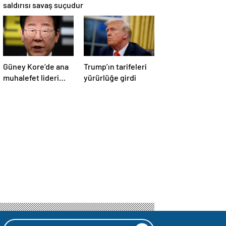
saldırısı savaş suçudur
Güney Kore’de ana
Trump’ın tarifeleri
muhalefet lideri
yürürlüğe girdi
Lee, seçim öncesi
parti
başkanlığından
istifa etti