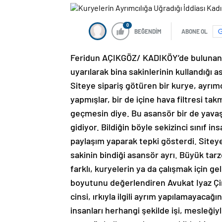
0
BEĞENDİM
ABONE OL
Feridun AÇIKGÖZ/ KADIKÖY’de bulunan bi
uyarılarak bina sakinlerinin kullandığı 
Siteye sipariş götüren bir kurye, ayrımc
yapmışlar, bir de içine hava filtresi ta
geçmesin diye. Bu asansör bir de yavaş g
gidiyor. Bildiğin böyle sekizinci sınıf
paylaşım yaparak tepki gösterdi. Sitey
sakinin bindiği asansör ayrı. Büyük tarzd
farklı, kuryelerin ya da çalışmak için g
boyutunu değerlendiren Avukat Iyaz Çime
cinsi, ırkıyla ilgili ayrım yapılamayacağ
insanları herhangi şekilde işi, mesleğiy