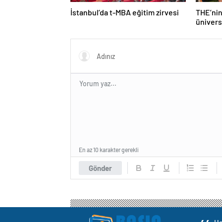
İstanbul’da t-MBA eğitim zirvesi
THE’nin
ünivers
Türk üni
En az 10 karakter gerekli
Gönder