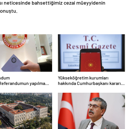
sı neticesinde bahsettiğimiz cezai müeyyidenin
konuştu.
ndum
Yükseköğretim kurumları
 Referandumun yapılma
hakkında Cumhurbaşkanı kararı
eri
Resmi Gazete’de