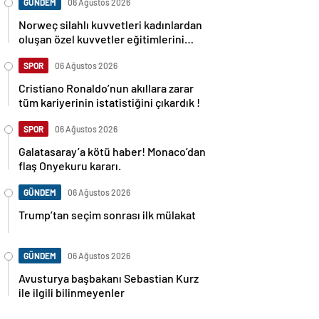
GÜNDEM
06 Ağustos 2026
Norweç silahlı kuvvetleri kadınlardan
oluşan özel kuvvetler eğitimlerini
başlattı.
SPOR
06 Ağustos 2026
Cristiano Ronaldo’nun akıllara zarar
tüm kariyerinin istatistiğini çıkardık !
SPOR
06 Ağustos 2026
Galatasaray’a kötü haber! Monaco’dan
flaş Onyekuru kararı.
GÜNDEM
06 Ağustos 2026
Trump’tan seçim sonrası ilk mülakat
GÜNDEM
06 Ağustos 2026
Avusturya başbakanı Sebastian Kurz
ile ilgili bilinmeyenler