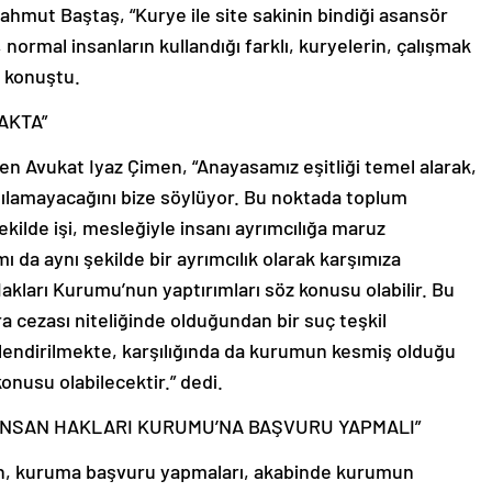
Mahmut Baştaş, “Kurye ile site sakinin bindiği asansör
, normal insanların kullandığı farklı, kuryelerin, çalışmak
e konuştu.
AKTA”
 Avukat Iyaz Çimen, “Anayasamız eşitliği temel alarak,
m yapılamayacağını bize söylüyor. Bu noktada toplum
şekilde işi, mesleğiyle insanı ayrımcılığa maruz
ı da aynı şekilde bir ayrımcılık olarak karşımıza
Hakları Kurumu’nun yaptırımları söz konusu olabilir. Bu
para cezası niteliğinde olduğundan bir suç teşkil
lendirilmekte, karşılığında da kurumun kesmiş olduğu
onusu olabilecektir.” dedi.
 İNSAN HAKLARI KURUMU’NA BAŞVURU YAPMALI”
rin, kuruma başvuru yapmaları, akabinde kurumun