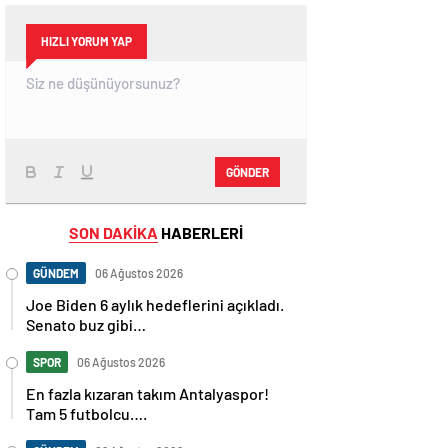
HIZLI YORUM YAP
GÖNDER
SON DAKİKA
HABERLERİ
GÜNDEM
06 Ağustos 2026
Joe Biden 6 aylık hedeflerini açıkladı.
Senato buz gibi…
SPOR
06 Ağustos 2026
En fazla kızaran takım Antalyaspor!
Tam 5 futbolcu….