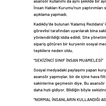
asansör kullanımı da aynı şekilde bir ayr
İnsan Hakları Kurumu’nun yaptırımları sö
açıklama yapmadı.
Kadıköy’de bulunan ‘Kalamış Rezidans’ is
görevlisi tarafından uyarılarak bina sak
yönlendirildiği iddia edildi. Site yöneti
sipariş götüren bir kuryenin sosyal med
tepkilere neden oldu.
“SEKİZİNCİ SINIF İNSAN MUAMELESİ”
Sosyal medyadaki paylaşımı yapan kurye
asansör yapmışlar, bir de içine hava fi
sakinlerine geçmesin diye. Bu asansör b
daha hızlı gidiyor. Bildiğin böyle sekizin
“NORMAL İNSANLARIN KULLANDIĞI AS