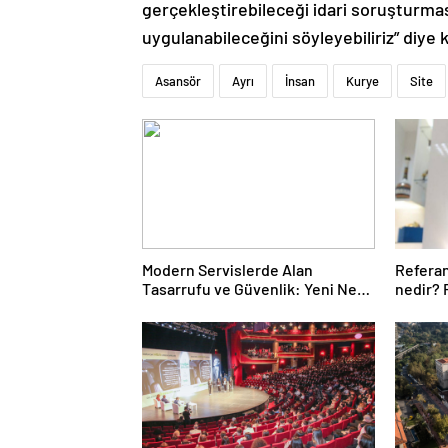
gerçekleştirebileceği idari soruşturma
uygulanabileceğini söyleyebiliriz” diye 
Asansör
Ayrı
İnsan
Kurye
Site
Modern Servislerde Alan
Refera
Tasarrufu ve Güvenlik: Yeni Nesil
nedir?
Lift Çözümleri
nedenl