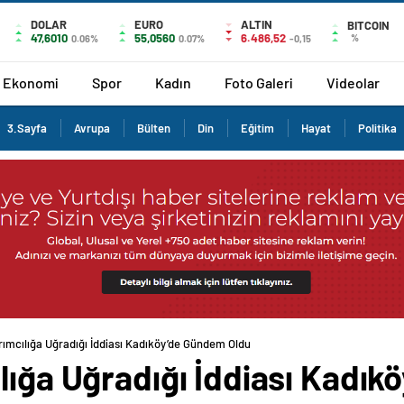
DOLAR
EURO
ALTIN
BITCOIN
47,6010
55,0560
6.486,52
%
0.06%
0.07%
-0,15
Ekonomi
Spor
Kadın
Foto Galeri
Videolar
3.Sayfa
Avrupa
Bülten
Din
Eğitim
Hayat
Politika
rımcılığa Uğradığı İddiası Kadıköy’de Gündem Oldu
lığa Uğradığı İddiası Kadı