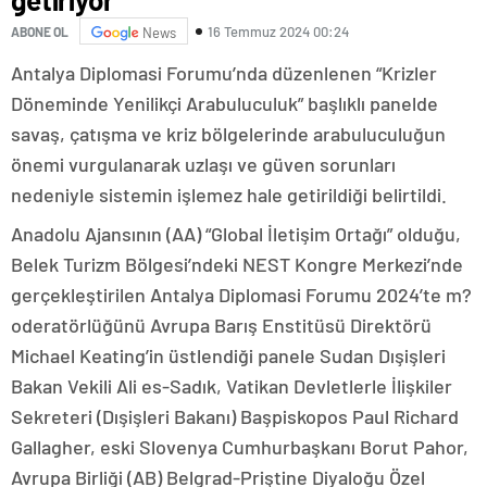
16 Temmuz 2024 00:24
ABONE OL
News
Antalya Diplomasi Forumu’nda düzenlenen “Krizler
Döneminde Yenilikçi Arabuluculuk” başlıklı panelde
savaş, çatışma ve kriz bölgelerinde arabuluculuğun
önemi vurgulanarak uzlaşı ve güven sorunları
nedeniyle sistemin işlemez hale getirildiği belirtildi.
Anadolu Ajansının (AA) “Global İletişim Ortağı” olduğu,
Belek Turizm Bölgesi’ndeki NEST Kongre Merkezi’nde
gerçekleştirilen Antalya Diplomasi Forumu 2024’te m?
oderatörlüğünü Avrupa Barış Enstitüsü Direktörü
Michael Keating’in üstlendiği panele Sudan Dışişleri
Bakan Vekili Ali es-Sadık, Vatikan Devletlerle İlişkiler
Sekreteri (Dışişleri Bakanı) Başpiskopos Paul Richard
Gallagher, eski Slovenya Cumhurbaşkanı Borut Pahor,
Avrupa Birliği (AB) Belgrad-Priştine Diyaloğu Özel