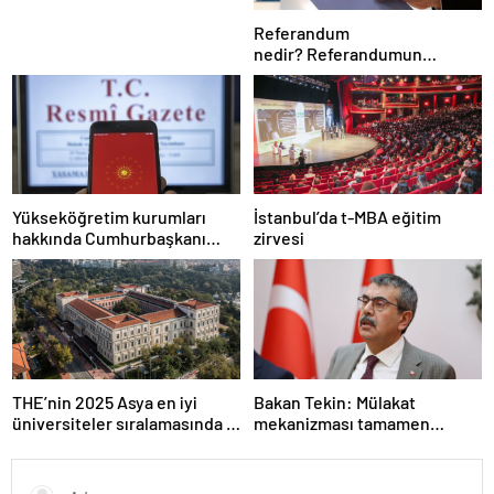
Referandum
nedir? Referandumun
yapılma nedenleri
Yükseköğretim kurumları
İstanbul’da t-MBA eğitim
hakkında Cumhurbaşkanı
zirvesi
kararı Resmi Gazete’de
THE’nin 2025 Asya en iyi
Bakan Tekin: Mülakat
üniversiteler sıralamasında 4
mekanizması tamamen
Türk üniversitesi ilk 100’e
kalkıyor
girdi