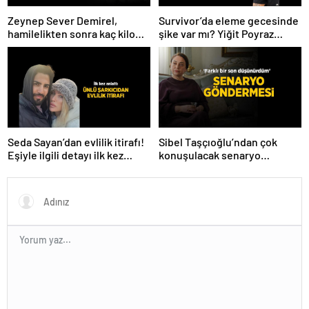
Zeynep Sever Demirel,
Survivor’da eleme gecesinde
hamilelikten sonra kaç kilo
şike var mı? Yiğit Poyraz
verdiğini açıkladı! ‘Yaza kadar
düelloda Volkan’la
bakacağız artık’
yaşananları ilk kez anlattı!
Seda Sayan’dan evlilik itirafı!
Sibel Taşçıoğlu’ndan çok
Eşiyle ilgili detayı ilk kez
konuşulacak senaryo
anlattı
göndermesi! ‘Farklı bir son
düşünürdüm’