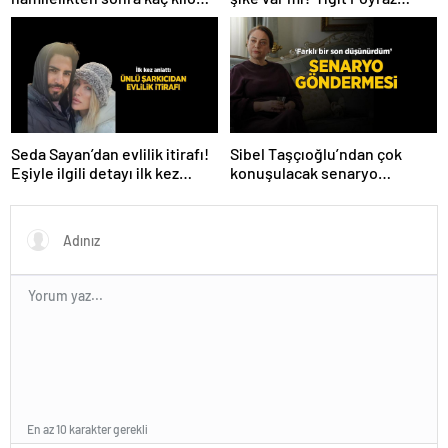
verdiğini açıkladı! ‘Yaza kadar
düelloda Volkan’la
bakacağız artık’
yaşananları ilk kez anlattı!
Seda Sayan’dan evlilik itirafı!
Sibel Taşçıoğlu’ndan çok
Eşiyle ilgili detayı ilk kez
konuşulacak senaryo
anlattı
göndermesi! ‘Farklı bir son
düşünürdüm’
En az 10 karakter gerekli