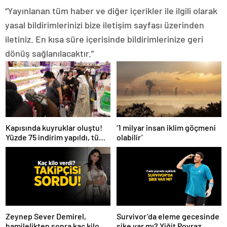
“Yayınlanan tüm haber ve diğer içerikler ile ilgili olarak
yasal bildirimlerinizi bize iletişim sayfası üzerinden
iletiniz. En kısa süre içerisinde bildirimlerinize geri
dönüş sağlanılacaktır.”
Kapısında kuyruklar oluştu!
‘1 milyar insan iklim göçmeni
Yüzde 75 indirim yapıldı, tüm
olabilir’
ürünler kapış kapış gitti
Zeynep Sever Demirel,
Survivor’da eleme gecesinde
hamilelikten sonra kaç kilo
şike var mı? Yiğit Poyraz