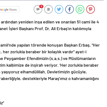
0
News
dından yeniden inşa edilen ve onarılan 51 cami ile 4
net İşleri Başkanı Prof. Dr. Ali Erbaş’ın katılımıyla
 Camii’nde yapılan törende konuşan Başkan Erbaş, “Her
, her zorlukla beraber bir kolaylık vardır” ayet-i
rime Peygamber Efendimizin (s.a.s.) ve Müslümanların
im kalbimize de inşirah veriyor. ‘Her zorlukla beraber
gün yaşıyoruz elhamdülillah. Devletimizin gücüyle,
raberliğiyle, destekleriyle Maraş’ımız o kahramanlığını
iz”