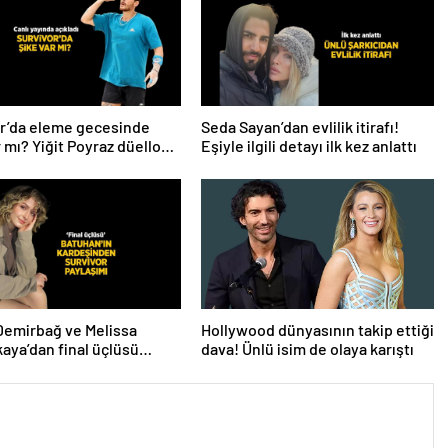
r’da eleme gecesinde
Seda Sayan’dan evlilik itirafı!
r mı? Yiğit Poyraz düelloda
Eşiyle ilgili detayı ilk kez anlattı
a yaşananları ilk kez
Demirbağ ve Melissa
Hollywood dünyasının takip ettiği
aya’dan final üçlüsü
dava! Ünlü isim de olaya karıştı
mı