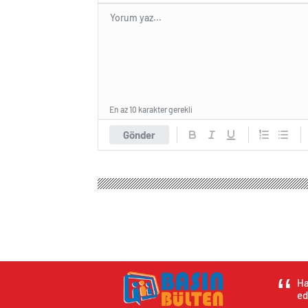
En az 10 karakter gerekli
Gönder
Basın Bülteni
Magazin
Aşk & Cinsellik
11. Siv
11. Sivas Kitap Gün