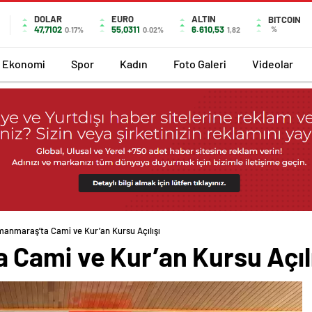
DOLAR
EURO
ALTIN
BITCOIN
47,7102
55,0311
6.610,53
%
0.17%
0.02%
1,82
Ekonomi
Spor
Kadın
Foto Galeri
Videolar
anmaraş’ta Cami ve Kur’an Kursu Açılışı
Cami ve Kur’an Kursu Açılı