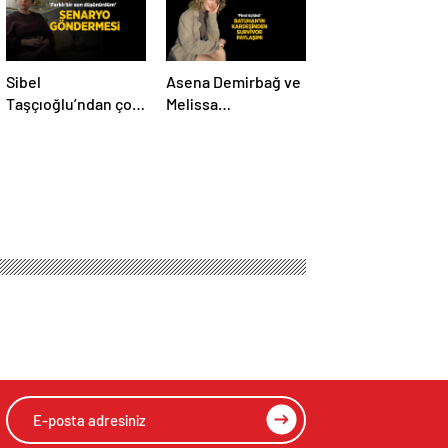
Sibel
Asena Demirbağ ve
Taşçıoğlu’ndan çok
Melissa
konuşulacak
Karacakaya’dan
senaryo
final üçlüsü
göndermesi! ‘Farklı
paylaşımı
bir son
düşünürdüm’
HIZLI YORUM YAP