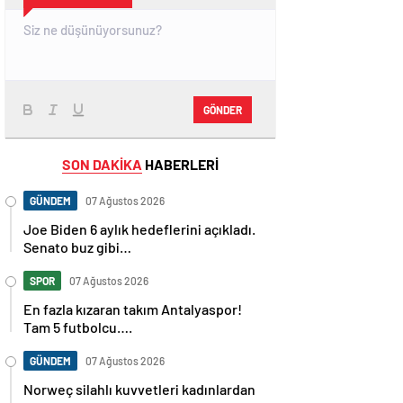
GÖNDER
SON DAKİKA
HABERLERİ
GÜNDEM
07 Ağustos 2026
Joe Biden 6 aylık hedeflerini açıkladı.
Senato buz gibi…
SPOR
07 Ağustos 2026
En fazla kızaran takım Antalyaspor!
Tam 5 futbolcu….
GÜNDEM
07 Ağustos 2026
Norweç silahlı kuvvetleri kadınlardan