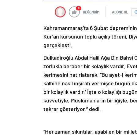
0
BEĞENDİM
ABONE OL
Kahramanmaraş’ta 6 Şubat depreminin ar
Kur’an kursunun toplu açılış töreni, Diya
gerçekleşti.
Dulkadiroğlu Abdal Halil Ağa Din Bahsi
zorlukla beraber bir kolaylık vardır. Evet
kerimesini hatırlatarak, “Bu ayet-i ke
kalbine nasıl inşirah vermişse bugün biz
bir kolaylık vardır.’ İşte o kolaylığı bu
kuvvetiyle, Müslümanların birliğiyle, be
tekrar gösteriyor.” dedi.
“Her zaman sıkıntıları aşabilen bir millet