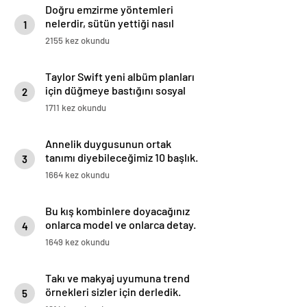
Doğru emzirme yöntemleri
nelerdir, sütün yettiği nasıl
1
anlaşılır?
2155 kez okundu
Taylor Swift yeni albüm planları
için düğmeye bastığını sosyal
2
medyadan duyurdu!
1711 kez okundu
Annelik duygusunun ortak
tanımı diyebileceğimiz 10 başlık.
3
1664 kez okundu
Bu kış kombinlere doyacağınız
onlarca model ve onlarca detay.
4
1649 kez okundu
Takı ve makyaj uyumuna trend
örnekleri sizler için derledik.
5