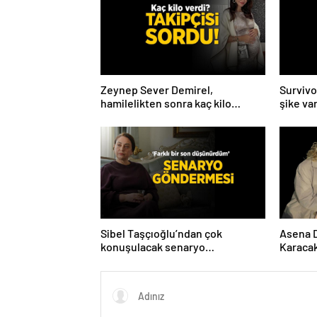
Zeynep Sever Demirel,
Survivo
hamilelikten sonra kaç kilo
şike va
verdiğini açıkladı! ‘Yaza kadar
Volkan’l
bakacağız artık’
anlattı!
Sibel Taşçıoğlu’ndan çok
Asena 
konuşulacak senaryo
Karacak
göndermesi! ‘Farklı bir son
paylaşı
düşünürdüm’