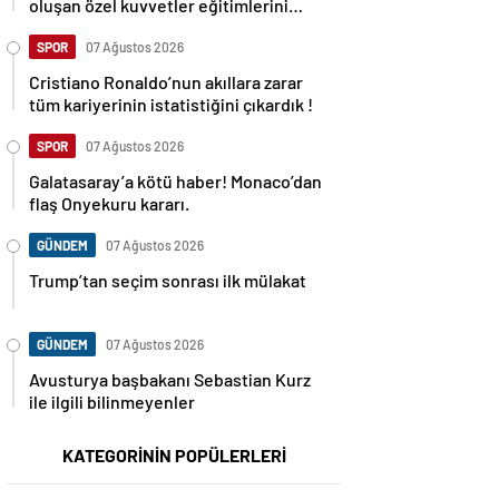
oluşan özel kuvvetler eğitimlerini
başlattı.
SPOR
07 Ağustos 2026
Cristiano Ronaldo’nun akıllara zarar
tüm kariyerinin istatistiğini çıkardık !
SPOR
07 Ağustos 2026
Galatasaray’a kötü haber! Monaco’dan
flaş Onyekuru kararı.
GÜNDEM
07 Ağustos 2026
Trump’tan seçim sonrası ilk mülakat
GÜNDEM
07 Ağustos 2026
Avusturya başbakanı Sebastian Kurz
ile ilgili bilinmeyenler
KATEGORİNİN POPÜLERLERİ