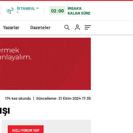
İMSAK'A
İSTANBUL
02:00
KALAN SÜRE
°
Yazarlar
Gazeteler
şı
HIZLI YORUM YAP