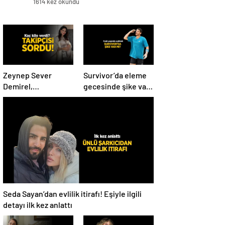
1614 kez okundu
Zeynep Sever
Survivor’da eleme
Demirel,
gecesinde şike var
hamilelikten sonra
mı? Yiğit Poyraz
kaç kilo verdiğini
düelloda Volkan’la
açıkladı! ‘Yaza kadar
yaşananları ilk kez
bakacağız artık’
anlattı!
Seda Sayan’dan evlilik itirafı! Eşiyle ilgili
detayı ilk kez anlattı