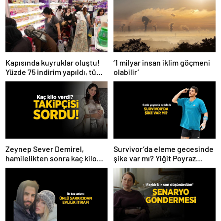
Kapısında kuyruklar oluştu!
‘1 milyar insan iklim göçmeni
Yüzde 75 indirim yapıldı, tüm
olabilir’
ürünler kapış kapış gitti
Zeynep Sever Demirel,
Survivor’da eleme gecesinde
hamilelikten sonra kaç kilo
şike var mı? Yiğit Poyraz
verdiğini açıkladı! ‘Yaza kadar
düelloda Volkan’la
bakacağız artık’
yaşananları ilk kez anlattı!