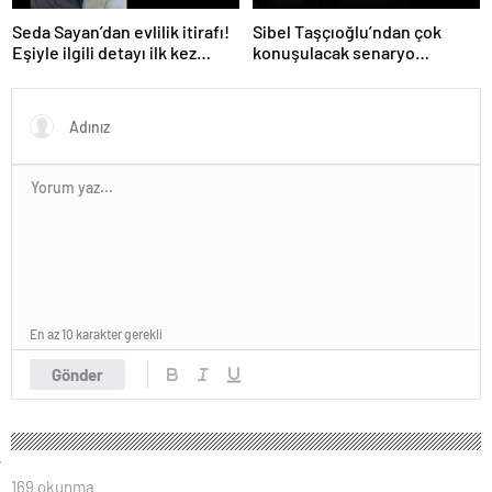
Seda Sayan’dan evlilik itirafı!
Sibel Taşçıoğlu’ndan çok
Eşiyle ilgili detayı ilk kez
konuşulacak senaryo
anlattı
göndermesi! ‘Farklı bir son
düşünürdüm’
En az 10 karakter gerekli
Gönder
169 okunma