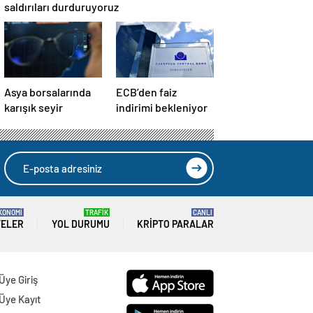
saldırıları durduruyoruz
Asya borsalarında
ECB’den faiz
karışık seyir
indirimi bekleniyor
KONOMİ
TRAFİK
CANLI
TELER
YOL DURUMU
KRIPTO PARALAR
Üye Giriş
Üye Kayıt