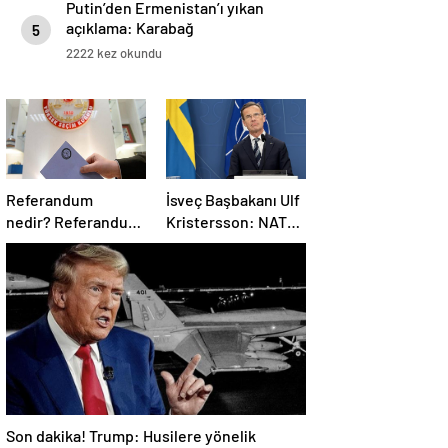
Putin’den Ermenistan’ı yıkan
açıklama: Karabağ
5
Azerbaycan’ın ayrılmaz bir
2222 kez okundu
parçasıdır!
Referandum
İsveç Başbakanı Ulf
nedir? Referandumun
Kristersson: NATO
yapılma nedenleri
ülkeleri savunma
harcamalarını
artıracak
Son dakika! Trump: Husilere yönelik