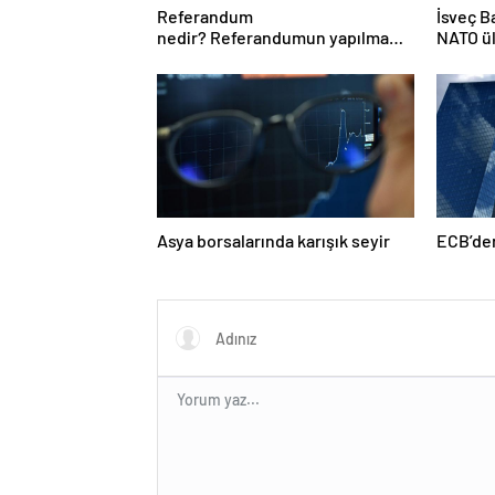
Referandum
İsveç B
nedir? Referandumun yapılma
NATO ü
nedenleri
harcama
Asya borsalarında karışık seyir
ECB’den