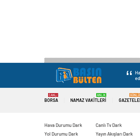
Ha
ed
CANLI
ANLIK
GÜNLÜ
BORSA
NAMAZ VAKITLERI
GAZETELE
Hava Durumu Dark
Canlı Tv Dark
Yol Durumu Dark
Yayın Akışları Dark