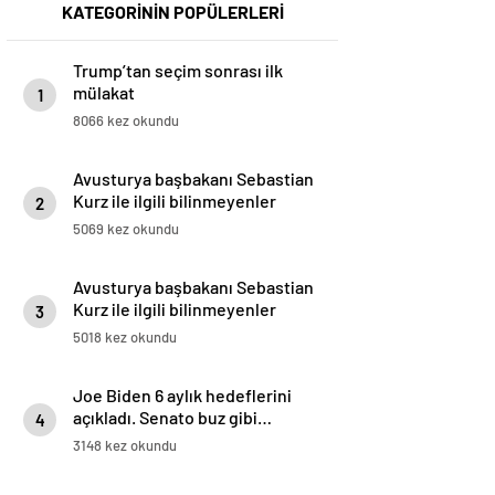
KATEGORİNİN POPÜLERLERİ
Trump’tan seçim sonrası ilk
mülakat
1
8066 kez okundu
Avusturya başbakanı Sebastian
Kurz ile ilgili bilinmeyenler
2
5069 kez okundu
Avusturya başbakanı Sebastian
Kurz ile ilgili bilinmeyenler
3
5018 kez okundu
Joe Biden 6 aylık hedeflerini
açıkladı. Senato buz gibi…
4
3148 kez okundu