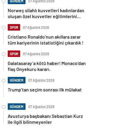
GÜNDEM
07 Ağustos 2026
Norweç silahlı kuvvetleri kadınlardan
oluşan özel kuvvetler eğitimlerini
başlattı.
SPOR
07 Ağustos 2026
Cristiano Ronaldo’nun akıllara zarar
tüm kariyerinin istatistiğini çıkardık !
SPOR
07 Ağustos 2026
Galatasaray’a kötü haber! Monaco’dan
flaş Onyekuru kararı.
GÜNDEM
07 Ağustos 2026
Trump’tan seçim sonrası ilk mülakat
GÜNDEM
07 Ağustos 2026
Avusturya başbakanı Sebastian Kurz
ile ilgili bilinmeyenler