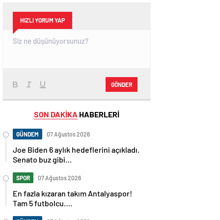
HIZLI YORUM YAP
GÖNDER
SON DAKİKA
HABERLERİ
GÜNDEM
07 Ağustos 2026
Joe Biden 6 aylık hedeflerini açıkladı.
Senato buz gibi…
SPOR
07 Ağustos 2026
En fazla kızaran takım Antalyaspor!
Tam 5 futbolcu….