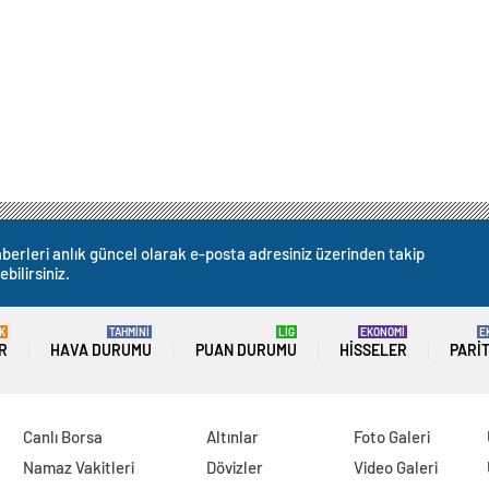
berleri anlık güncel olarak e-posta adresiniz üzerinden takip
ebilirsiniz.
K
TAHMİNİ
LİG
EKONOMİ
E
R
HAVA DURUMU
PUAN DURUMU
HISSELER
PARI
Canlı Borsa
Altınlar
Foto Galeri
Namaz Vakitleri
Dövizler
Video Galeri