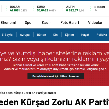
DOLAR
EURO
ALTIN
BITCOIN
47,7091
55,0429
6.622,67
%
0.17%
0.05%
2,00
Ekonomi
Spor
Kadın
Foto Galeri
Videolar
3.Sayfa
Avrupa
Bülten
Din
Eğitim
Hayat
Politika
istifa eden Kürşad Zorlu AK Parti’ye katıldı
a eden Kürşad Zorlu AK Parti’