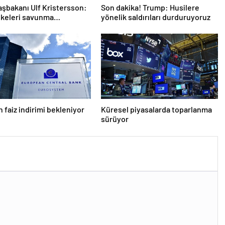
aşbakanı Ulf Kristersson:
Son dakika! Trump: Husilere
lkeleri savunma
yönelik saldırıları durduruyoruz
larını artıracak
 faiz indirimi bekleniyor
Küresel piyasalarda toparlanma
sürüyor