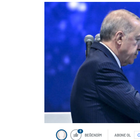
0
BEĞENDİM
ABONE OL