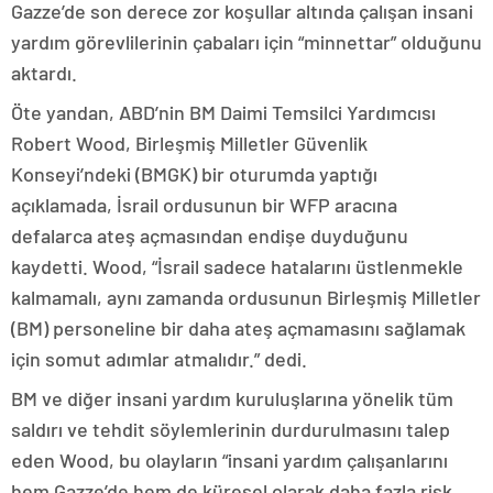
Gazze’de son derece zor koşullar altında çalışan insani
yardım görevlilerinin çabaları için “minnettar” olduğunu
aktardı.
Öte yandan, ABD’nin BM Daimi Temsilci Yardımcısı
Robert Wood, Birleşmiş Milletler Güvenlik
Konseyi’ndeki (BMGK) bir oturumda yaptığı
açıklamada, İsrail ordusunun bir WFP aracına
defalarca ateş açmasından endişe duyduğunu
kaydetti. Wood, “İsrail sadece hatalarını üstlenmekle
kalmamalı, aynı zamanda ordusunun Birleşmiş Milletler
(BM) personeline bir daha ateş açmamasını sağlamak
için somut adımlar atmalıdır.” dedi.
BM ve diğer insani yardım kuruluşlarına yönelik tüm
saldırı ve tehdit söylemlerinin durdurulmasını talep
eden Wood, bu olayların “insani yardım çalışanlarını
hem Gazze’de hem de küresel olarak daha fazla risk