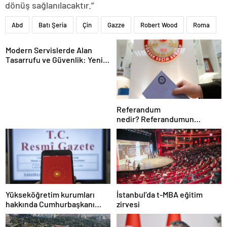
dönüş sağlanılacaktır.”
Abd
Batı Şeria
Çin
Gazze
Robert Wood
Roma
Modern Servislerde Alan
Tasarrufu ve Güvenlik: Yeni
Nesil Lift Çözümleri
Referandum
nedir? Referandumun
yapılma nedenleri
Yükseköğretim kurumları
İstanbul’da t-MBA eğitim
hakkında Cumhurbaşkanı
zirvesi
kararı Resmi Gazete’de