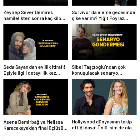
Zeynep Sever Demirel,
Survivor’da eleme gecesinde
hamilelikten sonra kaç kilo
şike var mı? Yiğit Poyraz
verdiğini açıkladı! ‘Yaza kadar
düelloda Volkan’la
bakacağız artık’
yaşananları ilk kez anlattı!
Seda Sayan’dan evlilik itirafı!
Sibel Taşçıoğlu’ndan çok
Eşiyle ilgili detayı ilk kez
konuşulacak senaryo
anlattı
göndermesi! ‘Farklı bir son
düşünürdüm’
Hollywood dünyasının takip
Asena Demirbağ ve Melissa
ettiği dava! Ünlü isim de olaya
Karacakaya’dan final üçlüsü
karıştı
paylaşımı