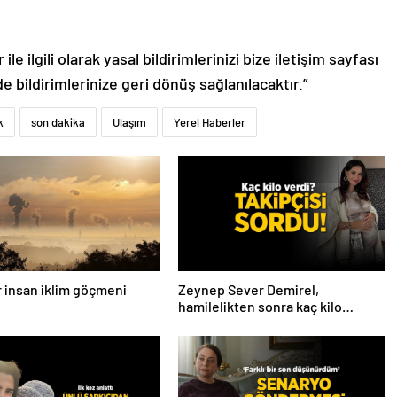
le ilgili olarak yasal bildirimlerinizi bize iletişim sayfası
de bildirimlerinize geri dönüş sağlanılacaktır.”
k
son dakika
Ulaşım
Yerel Haberler
ar insan iklim göçmeni
Zeynep Sever Demirel,
hamilelikten sonra kaç kilo
verdiğini açıkladı! ‘Yaza kadar
bakacağız artık’