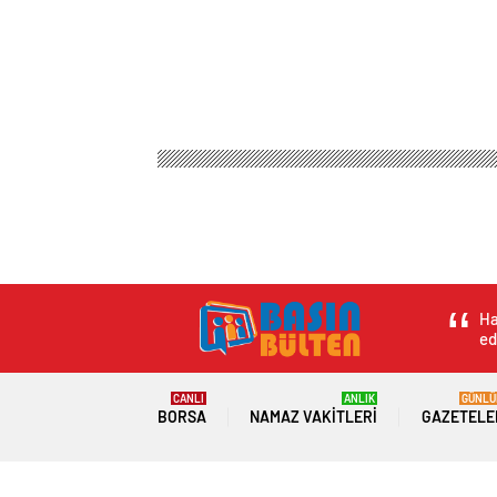
Basın Bülteni
Magazin
Kadın Sağlığı
Bursa’da
Bursa’da Tarihi Ca