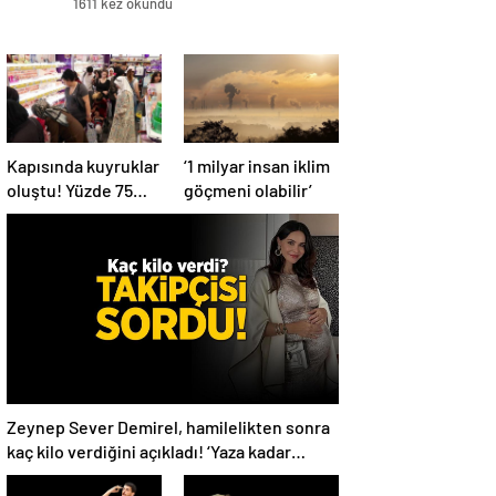
1611 kez okundu
Kapısında kuyruklar
‘1 milyar insan iklim
oluştu! Yüzde 75
göçmeni olabilir’
indirim yapıldı, tüm
ürünler kapış kapış
gitti
Zeynep Sever Demirel, hamilelikten sonra
kaç kilo verdiğini açıkladı! ‘Yaza kadar
bakacağız artık’