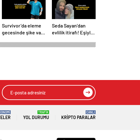
Survivor’da eleme
Seda Sayan’dan
gecesinde şike var
evlilik itirafı! Eşiyle
mı? Yiğit Poyraz
ilgili detayı ilk kez
düelloda Volkan’la
anlattı
yaşananları ilk kez
anlattı!
 Ölü Bulundu
HIZLI YORUM YAP
GÖNDER