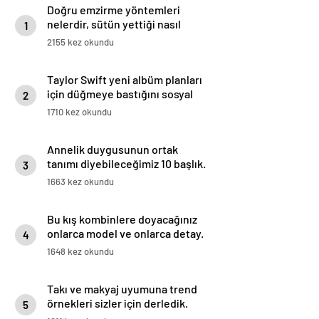
Doğru emzirme yöntemleri
nelerdir, sütün yettiği nasıl
1
anlaşılır?
2155 kez okundu
Taylor Swift yeni albüm planları
için düğmeye bastığını sosyal
2
medyadan duyurdu!
1710 kez okundu
Annelik duygusunun ortak
tanımı diyebileceğimiz 10 başlık.
3
1663 kez okundu
Bu kış kombinlere doyacağınız
onlarca model ve onlarca detay.
4
1648 kez okundu
Takı ve makyaj uyumuna trend
örnekleri sizler için derledik.
5