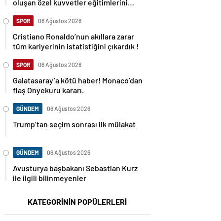
oluşan özel kuvvetler eğitimlerini
başlattı.
SPOR
06 Ağustos 2026
Cristiano Ronaldo’nun akıllara zarar
tüm kariyerinin istatistiğini çıkardık !
SPOR
06 Ağustos 2026
Galatasaray’a kötü haber! Monaco’dan
flaş Onyekuru kararı.
GÜNDEM
06 Ağustos 2026
Trump’tan seçim sonrası ilk mülakat
GÜNDEM
06 Ağustos 2026
Avusturya başbakanı Sebastian Kurz
ile ilgili bilinmeyenler
KATEGORİNİN POPÜLERLERİ