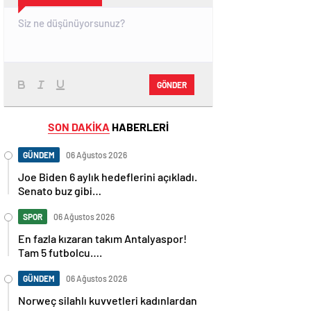
GÖNDER
SON DAKİKA
HABERLERİ
GÜNDEM
06 Ağustos 2026
Joe Biden 6 aylık hedeflerini açıkladı.
Senato buz gibi…
SPOR
06 Ağustos 2026
En fazla kızaran takım Antalyaspor!
Tam 5 futbolcu….
GÜNDEM
06 Ağustos 2026
Norweç silahlı kuvvetleri kadınlardan