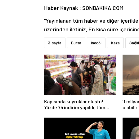
Haber Kaynak : SONDAKIKA.COM
“Yayınlanan tüm haber ve diğer içerikler i
üzerinden iletiniz. En kısa süre içerisin
3-sayfa
Bursa
İnegöl
Kaza
Sağlı
Kapısında kuyruklar oluştu!
‘1 mily
Yüzde 75 indirim yapıldı, tüm
olabilir’
ürünler kapış kapış gitti