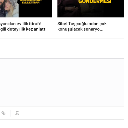
an’dan evlilik itirafı!
Sibel Taşçıoğlu’ndan çok
lgili detayı ilk kez anlattı
konuşulacak senaryo
göndermesi! ‘Farklı bir son
düşünürdüm’