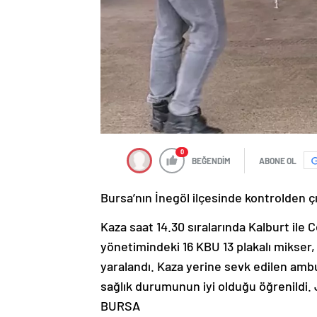
0
BEĞENDİM
ABONE OL
Bursa’nın İnegöl ilçesinde kontrolden ç
Kaza saat 14.30 sıralarında Kalburt ile 
yönetimindeki 16 KBU 13 plakalı mikser,
yaralandı. Kaza yerine sevk edilen ambu
sağlık durumunun iyi olduğu öğrenildi. J
BURSA