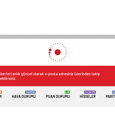
 Tarihi Camii Tuvaletinde Yaşlı Adam Ölü Bulundu
mii Tuvaletinde Yaşlı Adam