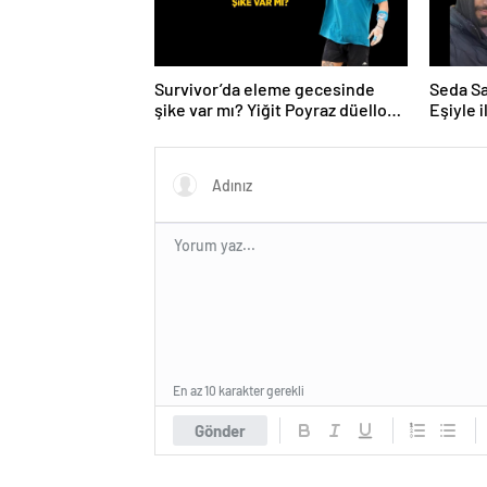
Survivor’da eleme gecesinde
Seda Say
şike var mı? Yiğit Poyraz düelloda
Eşiyle i
Volkan’la yaşananları ilk kez
anlattı!
En az 10 karakter gerekli
Gönder