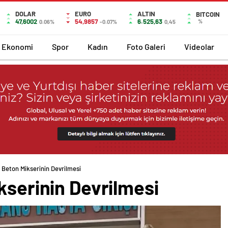
DOLAR
EURO
ALTIN
BITCOIN
47,6002
54,9857
6.525,63
%
0.06%
-0.07%
0,45
Ekonomi
Spor
Kadın
Foto Galeri
Videolar
e Beton Mikserinin Devrilmesi
kserinin Devrilmesi