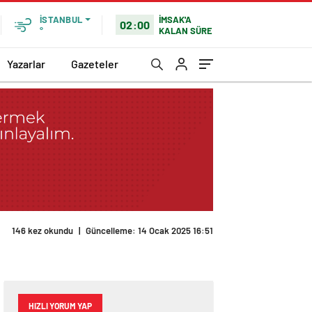
İMSAK'A
İSTANBUL
02:00
KALAN SÜRE
°
Yazarlar
Gazeteler
HIZLI YORUM YAP