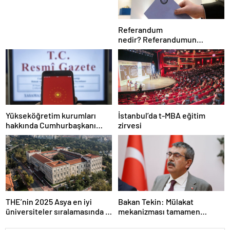
Referandum
nedir? Referandumun
yapılma nedenleri
Yükseköğretim kurumları
İstanbul’da t-MBA eğitim
hakkında Cumhurbaşkanı
zirvesi
kararı Resmi Gazete’de
THE’nin 2025 Asya en iyi
Bakan Tekin: Mülakat
üniversiteler sıralamasında 4
mekanizması tamamen
Türk üniversitesi ilk 100’e
kalkıyor