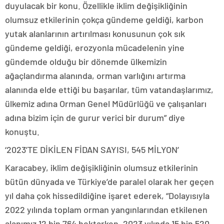
duyulacak bir konu. Özellikle iklim değişikliğinin
olumsuz etkilerinin çokça gündeme geldiği, karbon
yutak alanlarının artırılması konusunun çok sık
gündeme geldiği, erozyonla mücadelenin yine
gündemde olduğu bir dönemde ülkemizin
ağaçlandırma alanında, orman varlığını artırma
alanında elde ettiği bu başarılar, tüm vatandaşlarımız,
ülkemiz adına Orman Genel Müdürlüğü ve çalışanları
adına bizim için de gurur verici bir durum” diye
konuştu.
‘2023’TE DİKİLEN FİDAN SAYISI, 545 MİLYON’
Karacabey, iklim değişikliğinin olumsuz etkilerinin
bütün dünyada ve Türkiye’de paralel olarak her geçen
yıl daha çok hissedildiğine işaret ederek, “Dolayısıyla
2022 yılında toplam orman yangınlarından etkilenen
alanımız 12 bin 764 hektarken, 2023 yılında 15 bin 520