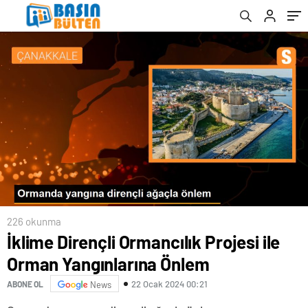
226 okunma
İklime Dirençli Ormancılık Projesi ile
Orman Yangınlarına Önlem
22 Ocak 2024 00:21
ABONE OL
News